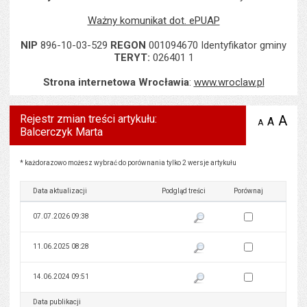
Ważny komunikat dot. ePUAP
NIP
896-10-03-529
REGON
001094670 Identyfikator gminy
TERYT:
026401 1
Strona internetowa Wrocławia
:
www.wroclaw.pl
Rejestr zmian treści artykułu:
A
po
A
domyś
A
zmniejsz
Balcerczyk Marta
tekst na
wielk
te
stronie
tekstu
s
stron
Rejestr zmian treści artykułu: Balcerczyk Marta
* każdorazowo możesz wybrać do porównania tylko 2 wersje artykułu
Data aktualizacji
Podgląd treści
Porównaj
Zaznacz wersję do 
07.07.2026 09:38
Pokaż podgląd wersji z dnia 07
Zaznacz wersję do 
11.06.2025 08:28
Pokaż podgląd wersji z dnia 11
Zaznacz wersję do 
14.06.2024 09:51
Pokaż podgląd wersji z dnia 14
Data publikacji
Podgląd treści
Porównaj