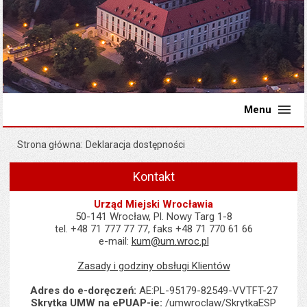
Menu
Strona główna
Deklaracja dostępności
Kontakt
Urząd Miejski Wrocławia
50-141 Wrocław, Pl. Nowy Targ 1-8
tel. +48 71 777 77 77, faks +48 71 770 61 66
e-mail:
kum@um.wroc.pl
Zasady i godziny obsługi Klientów
Adres do e-doręczeń:
AE:PL-95179-82549-VVTFT-27
Skrytka UMW na ePUAP-ie:
/umwroclaw/SkrytkaESP