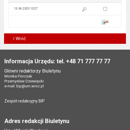
Zaznacz wersję do 
13.04.2023 10:27
Pokaż podgląd wersji z dnia 13
Porównaj
Wróć
Stopka
Informacja Urzędu: tel. +48 71 777 77 77
Główni redaktorzy Biuletynu
Monika Florczak
Przemysław Dziewięcki
e-mail:
bip@um.wroc.pl
Zespół redakcyjny BIP
Adres redakcji Biuletynu