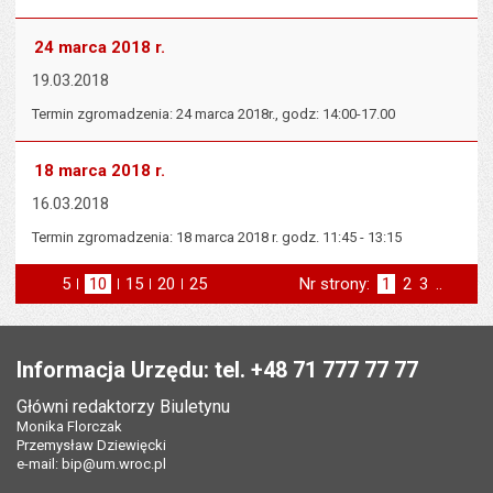
24 marca 2018 r.
19.03.2018
Termin zgromadzenia: 24 marca 2018r., godz: 14:00-17.00
18 marca 2018 r.
16.03.2018
Termin zgromadzenia: 18 marca 2018 r. godz. 11:45 - 13:15
5
elementów na stronie
10
elementów
15
elementów
20
elementów
25
elementów
Nr strony:
Strona
1
Strona
2
Strona
3
..
na stronie
na stronie
na stronie
na stronie
st
następna
Stopka
Informacja Urzędu: tel. +48 71 777 77 77
Główni redaktorzy Biuletynu
Monika Florczak
Przemysław Dziewięcki
e-mail:
bip@um.wroc.pl