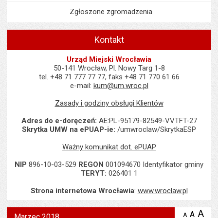
Zgłoszone zgromadzenia
Kontakt
Urząd Miejski Wrocławia
50-141 Wrocław, Pl. Nowy Targ 1-8
tel. +48 71 777 77 77, faks +48 71 770 61 66
e-mail:
kum@um.wroc.pl
Zasady i godziny obsługi Klientów
Adres do e-doręczeń:
AE:PL-95179-82549-VVTFT-27
Skrytka UMW na ePUAP-ie:
/umwroclaw/SkrytkaESP
Ważny komunikat dot. ePUAP
NIP
896-10-03-529
REGON
001094670 Identyfikator gminy
TERYT:
026401 1
Strona internetowa Wrocławia
:
www.wroclaw.pl
Wyświetlono artykuł "Marzec 2018".
A
po
A
domyś
A
zmniejsz
Marzec 2018