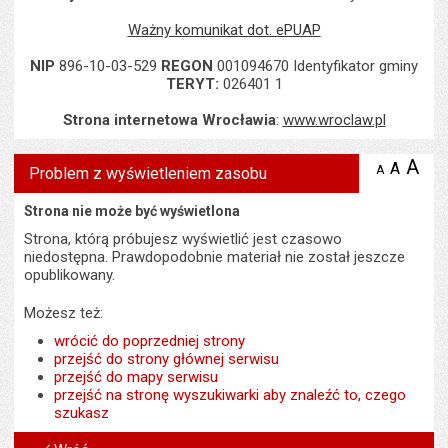
Ważny komunikat dot. ePUAP
NIP
896-10-03-529
REGON
001094670 Identyfikator gminy
TERYT:
026401 1
Strona internetowa Wrocławia
:
www.wroclaw.pl
A
po
A
domyś
A
zmniejsz
Problem z wyświetleniem zasobu
tekst na
wielk
te
stronie
tekstu
Strona nie może być wyświetlona
s
stron
Strona, którą próbujesz wyświetlić jest czasowo
niedostępna. Prawdopodobnie materiał nie został jeszcze
opublikowany.
Możesz też:
wrócić do poprzedniej strony
przejść do strony głównej serwisu
przejść do mapy serwisu
przejść na stronę wyszukiwarki aby znaleźć to, czego
szukasz