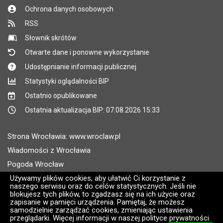
Ochrona danych osobowych
RSS
Słownik skrótów
Otwarte dane i ponowne wykorzystanie
Udostępnianie informacji publicznej
Statystyki oglądalności BIP
Ostatnio opublikowane
Ostatnia aktualizacja BIP: 07.08.2026 15:33
Strona Wrocławia: www.wroclaw.pl
Wiadomości z Wrocławia
Pogoda Wrocław
Rozkłady jazdy MPK Wrocław
Używamy plików cookies, aby ułatwić Ci korzystanie z
naszego serwisu oraz do celów statystycznych. Jeśli nie
Administratorem wroclaw.pl jest: ARAW
blokujesz tych plików, to zgadzasz się na ich użycie oraz
zapisanie w pamięci urządzenia. Pamiętaj, że możesz
samodzielnie zarządzać cookies, zmieniając ustawienia
Wersja systemu: 2.8.30.09
przeglądarki. Więcej informacji w naszej polityce prywatności.