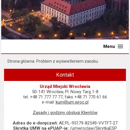
Menu
Strona główna
Problem z wyświetleniem zasobu
Kontakt
Urząd Miejski Wrocławia
50-141 Wrocław, Pl. Nowy Targ 1-8
tel. +48 71 777 77 77, faks +48 71 770 61 66
e-mail:
kum@um.wroc.pl
Zasady i godziny obsługi Klientów
Adres do e-doręczeń:
AE:PL-95179-82549-VVTFT-27
Skrytka UMW na ePUAP-ie:
/umwroclaw/SkrytkaESP