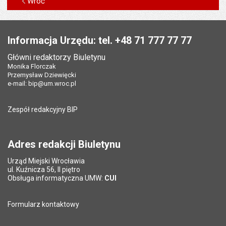
Wróć
Stopka
Informacja Urzędu: tel. +48 71 777 77 77
Główni redaktorzy Biuletynu
Monika Florczak
Przemysław Dziewięcki
e-mail:
bip@um.wroc.pl
Zespół redakcyjny BIP
Adres redakcji Biuletynu
Urząd Miejski Wrocławia
ul. Kuźnicza 56, II piętro
Obsługa informatyczna UMW:
CUI
Formularz kontaktowy