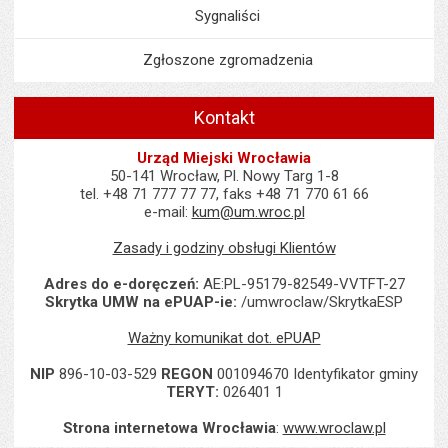
Sygnaliści
Zgłoszone zgromadzenia
Kontakt
Urząd Miejski Wrocławia
50-141 Wrocław, Pl. Nowy Targ 1-8
tel. +48 71 777 77 77, faks +48 71 770 61 66
e-mail:
kum@um.wroc.pl
Zasady i godziny obsługi Klientów
Adres do e-doręczeń:
AE:PL-95179-82549-VVTFT-27
Skrytka UMW na ePUAP-ie:
/umwroclaw/SkrytkaESP
Ważny komunikat dot. ePUAP
NIP
896-10-03-529
REGON
001094670 Identyfikator gminy
TERYT:
026401 1
Strona internetowa Wrocławia
:
www.wroclaw.pl