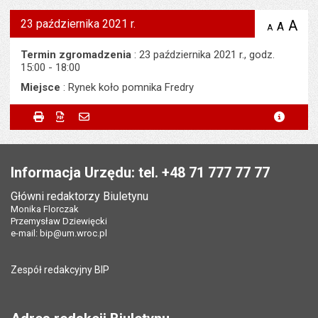
23 października 2021 r.
A
po
A
domyś
A
zmniejsz
tekst na
wielk
te
stronie
tekstu
Termin zgromadzenia
: 23 października 2021 r., godz.
s
stron
15:00 - 18:00
Miejsce
: Rynek koło pomnika Fredry
Metryczka
Powiadom znajomego
Odpowiedzialny za treść:
Wojciech Adamski
Drukuj
Zapisz do PDF
Powiadom znajomego
metryc
Powiadom znajomego
Pole wymagane
Twoje imię i nazwisko
*
Data wytworzenia:
19.10.2021
Stopka
Opublikował w BIP:
Tomasz Mospan
Pole wymagane
Twój adres e-mail
*
Informacja Urzędu: tel. +48 71 777 77 77
Data opublikowania:
19.10.2021 22:25
Główni redaktorzy Biuletynu
Pole wymagane
Tytuł e-maila
*
Monika Florczak
Liczba wyświetleń:
181
Przemysław Dziewięcki
e-mail:
bip@um.wroc.pl
Pole wymagane
Adres e-mail znajomego
*
Zespół redakcyjny BIP
Pytanie antyspamowe
Podaj słownie
Pole wymagane
wynik działania: 2 razy 3
*