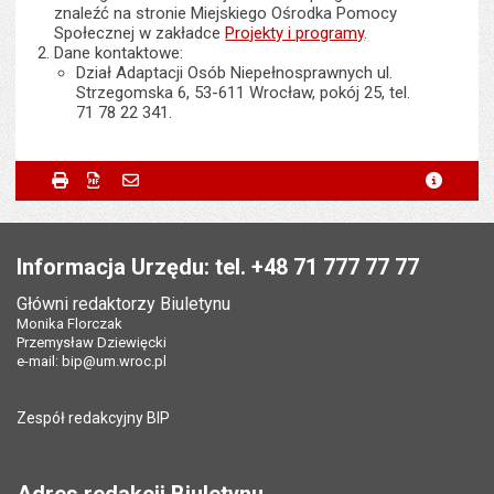
znaleźć na stronie Miejskiego Ośrodka Pomocy
Społecznej w zakładce
Projekty i programy
.
Dane kontaktowe:
Dział Adaptacji Osób Niepełnosprawnych ul.
Strzegomska 6, 53-611 Wrocław, pokój 25, tel.
71 78 22 341.
Metryczka
Powiadom znajomego
Odpowiedzialny za treść:
Renata Mierzwiak
Drukuj
Zapisz do PDF
Powiadom znajomego
metryc
Powiadom znajomego
Pole wymagane
Twoje imię i nazwisko
*
Data wytworzenia:
21.05.2026
Stopka
Opublikował w BIP:
Przemysław Dziewięcki
Pole wymagane
Twój adres e-mail
*
Informacja Urzędu: tel. +48 71 777 77 77
Data opublikowania:
21.05.2026 11:14
Główni redaktorzy Biuletynu
Pole wymagane
Tytuł e-maila
*
Monika Florczak
Liczba wyświetleń:
115
Przemysław Dziewięcki
e-mail:
bip@um.wroc.pl
Pole wymagane
Adres e-mail znajomego
*
Zespół redakcyjny BIP
Pytanie antyspamowe
Podaj słownie
Pole wymagane
wynik działania: 2 plus 8
*
Adres redakcji Biuletynu