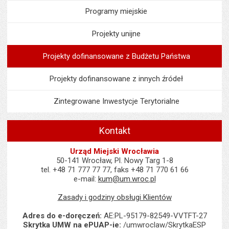
Programy miejskie
Projekty unijne
Projekty dofinansowane z Budżetu Państwa
Projekty dofinansowane z innych źródeł
Zintegrowane Inwestycje Terytorialne
Kontakt
Urząd Miejski Wrocławia
50-141 Wrocław, Pl. Nowy Targ 1-8
tel. +48 71 777 77 77, faks +48 71 770 61 66
e-mail:
kum@um.wroc.pl
Zasady i godziny obsługi Klientów
Adres do e-doręczeń:
AE:PL-95179-82549-VVTFT-27
Skrytka UMW na ePUAP-ie:
/umwroclaw/SkrytkaESP