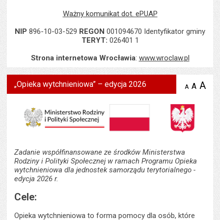
Ważny komunikat dot. ePUAP
NIP
896-10-03-529
REGON
001094670 Identyfikator gminy
TERYT:
026401 1
Strona internetowa Wrocławia
:
www.wroclaw.pl
„Opieka wytchnieniowa” – edycja 2026
A
po
A
domyś
A
zmniejsz
tekst na
wielk
te
stronie
tekstu
s
stron
Zadanie współfinansowane ze środków Ministerstwa
Rodziny i Polityki Społecznej w ramach Programu Opieka
wytchnieniowa dla jednostek samorządu terytorialnego -
edycja 2026 r.
Cele:
Opieka wytchnieniowa to forma pomocy dla osób, które