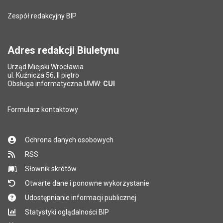
Zespół redakcyjny BIP
Pytanie antyspamowe
Podaj słownie
Pole wymagane
wynik działania: 16 minus 9
*
Adres redakcji Biuletynu
Urząd Miejski Wrocławia
*
ul. Kuźnicza 56, II piętro
Pole wymagane
Obsługa informatyczna UMW:
CUI
Formularz kontaktowy
Ochrona danych osobowych
RSS
Słownik skrótów
Otwarte dane i ponowne wykorzystanie
Udostępnianie informacji publicznej
Statystyki oglądalności BIP