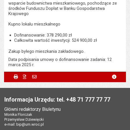
wsparcie budownictwa mieszkaniowego, pochodzące ze
środków Funduszu Dopłat w Banku Gospodarstwa
Krajowego
Kupno lokalu mieszkalnego
Dofinansowanie: 378 290,00 zł
Całkowita wartość inwestycji: 524 900,00 zł
Zakup byłego mieszkania zakładowego.
Data podpisania umowy o dofinansowanie zadania: 12
marca 2025 r.
Metryczka
Powiadom znajomego
Odpowiedzialny za treść:
Karol Smoliński
Drukuj
Zapisz do PDF
Powiadom znajomego
metryc
Powiadom znajomego
Pole wymagane
Twoje imię i nazwisko
*
Data wytworzenia:
01.09.2025
Stopka
Opublikował w BIP:
Monika Florczak
Pole wymagane
Twój adres e-mail
*
Informacja Urzędu: tel. +48 71 777 77 77
Data opublikowania:
01.09.2025 08:11
Główni redaktorzy Biuletynu
Pole wymagane
Tytuł e-maila
*
Monika Florczak
Liczba wyświetleń:
328
Przemysław Dziewięcki
e-mail:
bip@um.wroc.pl
Pole wymagane
Adres e-mail znajomego
*