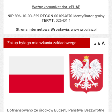
Ważny komunikat dot. ePUAP
NIP
896-10-03-529
REGON
001094670 Identyfikator gminy
TERYT:
026401 1
Strona internetowa Wrocławia
:
www.wroclaw.pl
Zakup byłego mieszkania zakładowego
A
po
A
domyś
A
zmniejsz
tekst na
wielk
te
stronie
tekstu
s
stron
Dofinansowano ze środków Budżetu Państwa: Bezzwrotne