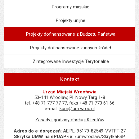
Programy miejskie
Projekty unijne
Projekty dofinansowane z Budżetu Państwa
Projekty dofinansowane z innych źródeł
Zintegrowane Inwestycje Terytorialne
Kontakt
Urząd Miejski Wrocławia
50-141 Wrocław, Pl. Nowy Targ 1-8
tel. +48 71 777 77 77, faks +48 71 770 61 66
e-mail:
kum@um.wroc.pl
Zasady i godziny obsługi Klientów
Adres do e-doręczeń:
AE:PL-95179-82549-VVTFT-27
Skrytka UMW na ePUAP-ie:
/umwroclaw/SkrytkaESP