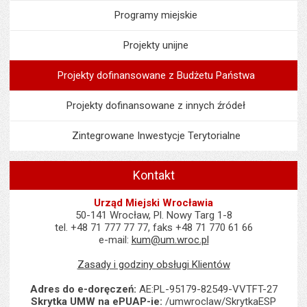
Programy miejskie
Projekty unijne
Projekty dofinansowane z Budżetu Państwa
Projekty dofinansowane z innych źródeł
Zintegrowane Inwestycje Terytorialne
Kontakt
Urząd Miejski Wrocławia
50-141 Wrocław, Pl. Nowy Targ 1-8
tel. +48 71 777 77 77, faks +48 71 770 61 66
e-mail:
kum@um.wroc.pl
Zasady i godziny obsługi Klientów
Adres do e-doręczeń:
AE:PL-95179-82549-VVTFT-27
Skrytka UMW na ePUAP-ie:
/umwroclaw/SkrytkaESP