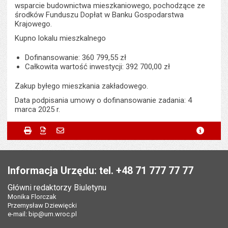
wsparcie budownictwa mieszkaniowego, pochodzące ze
środków Funduszu Dopłat w Banku Gospodarstwa
Krajowego.
Kupno lokalu mieszkalnego
Dofinansowanie: 360 799,55 zł
Całkowita wartość inwestycji: 392 700,00 zł
Zakup byłego mieszkania zakładowego.
Data podpisania umowy o dofinansowanie zadania: 4
marca 2025 r.
Metryczka
Powiadom znajomego
Odpowiedzialny za treść:
Karol Smoliński
Drukuj
Zapisz do PDF
Powiadom znajomego
metryc
Powiadom znajomego
Pole wymagane
Twoje imię i nazwisko
*
Data wytworzenia:
18.08.2025
Stopka
Opublikował w BIP:
Monika Florczak
Pole wymagane
Twój adres e-mail
*
Informacja Urzędu: tel. +48 71 777 77 77
Data opublikowania:
19.08.2025 07:33
Główni redaktorzy Biuletynu
Pole wymagane
Tytuł e-maila
*
Monika Florczak
Liczba wyświetleń:
154
Przemysław Dziewięcki
e-mail:
bip@um.wroc.pl
Pole wymagane
Adres e-mail znajomego
*