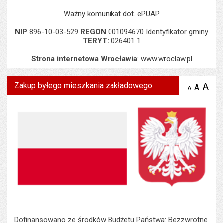
Ważny komunikat dot. ePUAP
NIP
896-10-03-529
REGON
001094670 Identyfikator gminy
TERYT:
026401 1
Strona internetowa Wrocławia
:
www.wroclaw.pl
Zakup byłego mieszkania zakładowego
A
po
A
domyś
A
zmniejsz
tekst na
wielk
te
stronie
tekstu
s
stron
Dofinansowano ze środków Budżetu Państwa: Bezzwrotne