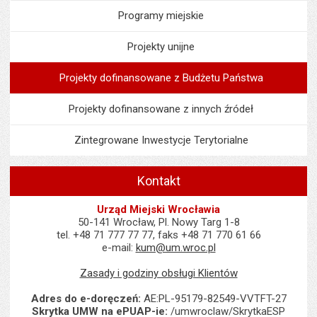
Programy miejskie
Projekty unijne
Projekty dofinansowane z Budżetu Państwa
Projekty dofinansowane z innych źródeł
Zintegrowane Inwestycje Terytorialne
Kontakt
Urząd Miejski Wrocławia
50-141 Wrocław, Pl. Nowy Targ 1-8
tel. +48 71 777 77 77, faks +48 71 770 61 66
e-mail:
kum@um.wroc.pl
Zasady i godziny obsługi Klientów
Adres do e-doręczeń:
AE:PL-95179-82549-VVTFT-27
Skrytka UMW na ePUAP-ie:
/umwroclaw/SkrytkaESP