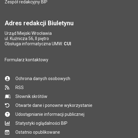
Zespół redakcyjny BIP
Pytanie antyspamowe
Podaj słownie
Pole wymagane
wynik działania: 2 razy 3
*
Adres redakcji Biuletynu
Urząd Miejski Wrocławia
*
ul. Kuźnicza 56, II piętro
Pole wymagane
Obsługa informatyczna UMW:
CUI
Formularz kontaktowy
Ochrona danych osobowych
RSS
Słownik skrótów
Otwarte dane i ponowne wykorzystanie
Udostępnianie informacji publicznej
Statystyki oglądalności BIP
Ostatnio opublikowane