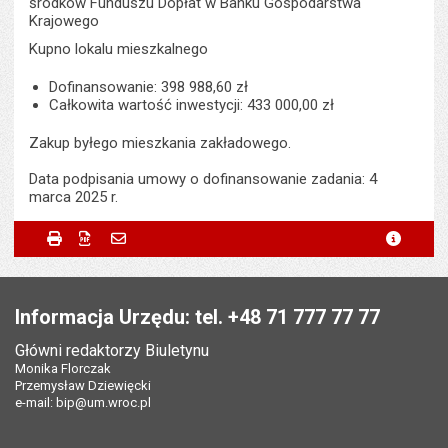
środków Funduszu Dopłat w Banku Gospodarstwa
Krajowego
Kupno lokalu mieszkalnego
Dofinansowanie: 398 988,60 zł
Całkowita wartość inwestycji: 433 000,00 zł
Zakup byłego mieszkania zakładowego.
Data podpisania umowy o dofinansowanie zadania: 4
marca 2025 r.
Metryczka
Powiadom znajomego
Odpowiedzialny za treść:
Karol Smoliński
Drukuj
Zapisz do PDF
Powiadom znajomego
metryc
Powiadom znajomego
Pole wymagane
Twoje imię i nazwisko
*
Data wytworzenia:
18.08.2025
Stopka
Opublikował w BIP:
Monika Florczak
Pole wymagane
Twój adres e-mail
*
Informacja Urzędu: tel. +48 71 777 77 77
Data opublikowania:
19.08.2025 07:11
Główni redaktorzy Biuletynu
Pole wymagane
Tytuł e-maila
*
Monika Florczak
Liczba wyświetleń:
138
Przemysław Dziewięcki
e-mail:
bip@um.wroc.pl
Pole wymagane
Adres e-mail znajomego
*