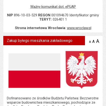
Ważny komunikat dot. ePUAP
NIP
896-10-03-529
REGON
001094670 Identyfikator gminy
TERYT:
026401 1
Strona internetowa Wrocławia
:
www.wroclaw.pl
Zakup byłego mieszkania zakładowego
A
po
A
domyś
A
zmniejsz
tekst na
wielk
te
stronie
tekstu
s
stron
Dofinansowano ze środków Budżetu Państwa: Bezzwrotne
wsparcie budownictwa mieszkaniowego, pochodzące ze