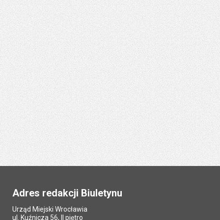
Adres redakcji Biuletynu
Urząd Miejski Wrocławia
ul. Kuźnicza 56, II piętro