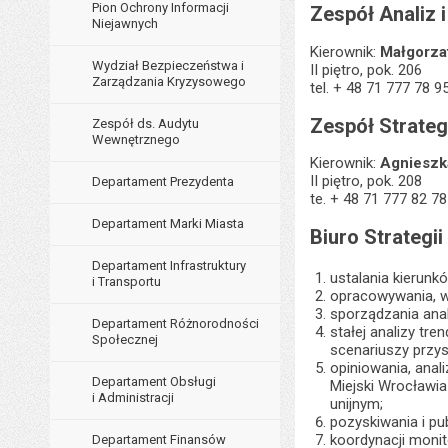
Pion Ochrony Informacji
Zespół Analiz 
Niejawnych
Kierownik:
Małgorza
Wydział Bezpieczeństwa i
II piętro, pok. 206
Zarządzania Kryzysowego
tel. + 48 71 777 78 9
Zespół Strateg
Zespół ds. Audytu
Wewnętrznego
Kierownik:
Agnieszk
II piętro, pok. 208
Departament Prezydenta
te. + 48 71 777 82 78
Departament Marki Miasta
Biuro Strategii
Departament Infrastruktury
ustalania kierun
i Transportu
opracowywania, wd
sporządzania ana
Departament Różnorodności
stałej analizy tr
Społecznej
scenariuszy przys
opiniowania, anal
Departament Obsługi
Miejski Wrocławia
i Administracji
unijnym;
pozyskiwania i p
koordynacji monit
Departament Finansów