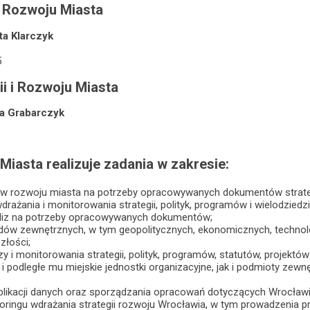
i Rozwoju Miasta
ta Klarczyk
5
ii i Rozwoju Miasta
a Grabarczyk
 Miasta realizuje zadania w zakresie:
ków rozwoju miasta na potrzeby opracowywanych dokumentów strate
rażania i monitorowania strategii, polityk, programów i wielodzied
liz na potrzeby opracowywanych dokumentów;
endów zewnętrznych, w tym geopolitycznych, ekonomicznych, technol
złości;
izy i monitorowania strategii, polityk, programów, statutów, projek
 i podległe mu miejskie jednostki organizacyjne, jak i podmioty ze
ublikacji danych oraz sporządzania opracowań dotyczących Wrocław
oringu wdrażania strategii rozwoju Wrocławia, w tym prowadzenia p