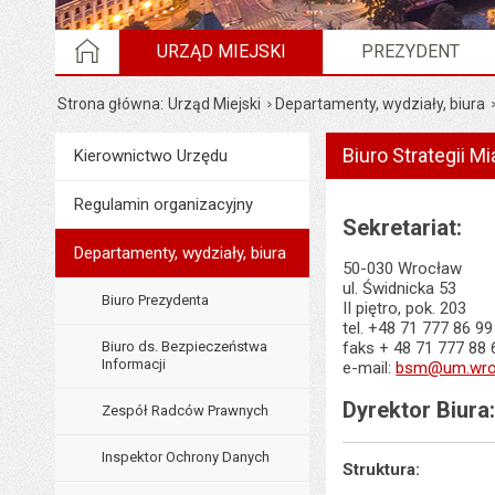
STRONA GŁÓWNA
URZĄD MIEJSKI
PREZYDENT
Strona główna
Urząd Miejski
Departamenty, wydziały, biura
Biuro Strategii Mi
Menu
Kierownictwo Urzędu
Urząd Miejski
Regulamin organizacyjny
Sekretariat:
Departamenty, wydziały, biura
50-030 Wrocław
ul. Świdnicka 53
Biuro Prezydenta
II piętro, pok. 203
tel. +48 71 777 86 99
Biuro ds. Bezpieczeństwa
faks + 48 71 777 88 
Informacji
e-mail:
bsm@um.wroc
Dyrektor Biura
Zespół Radców Prawnych
Inspektor Ochrony Danych
Struktura: