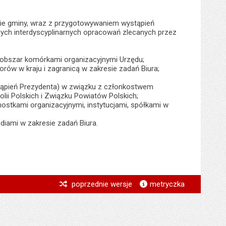
ie gminy, wraz z przygotowywaniem wystąpień
nych interdyscyplinarnych opracowań zlecanych przez
 obszar komórkami organizacyjnymi Urzędu;
rów w kraju i zagranicą w zakresie zadań Biura;
tąpień Prezydenta) w związku z członkostwem
olii Polskich i Związku Powiatów Polskich;
nostkami organizacyjnymi, instytucjami, spółkami w
diami w zakresie zadań Biura.
*
poprzednie wersje
metryczka
*
*