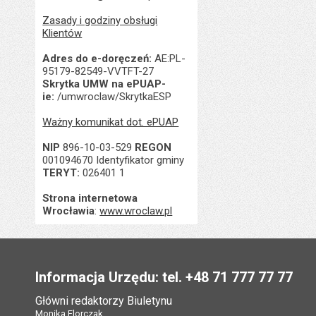
Zasady i godziny obsługi
Klientów
Adres do e-doręczeń:
AE:PL-
95179-82549-VVTFT-27
Skrytka UMW na ePUAP-
ie:
/umwroclaw/SkrytkaESP
Ważny komunikat dot. ePUAP
NIP
896-10-03-529
REGON
001094670 Identyfikator gminy
TERYT:
026401 1
Strona internetowa
Wrocławia
:
www.wroclaw.pl
Stopka
Informacja Urzędu: tel. +48 71 777 77 77
Główni redaktorzy Biuletynu
Monika Florczak