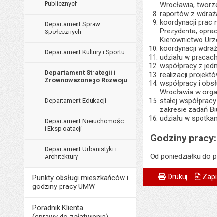
Publicznych
Wrocławia, tworz
raportów z wdrażan
koordynacji prac
Departament Spraw
Prezydenta, opra
Społecznych
Kierownictwo Urz
koordynacji wdra
Departament Kultury i Sportu
udziału w pracac
współpracy z jedn
Departament Strategii i
realizacji projek
Zrównoważonego Rozwoju
współpracy i obs
Wrocławia w organ
stałej współpracy
Departament Edukacji
zakresie zadań Bi
udziału w spotkan
Departament Nieruchomości
i Eksploatacji
Godziny pracy:
Departament Urbanistyki i
Od poniedziałku do p
Architektury
Metryczka
Powiadom znajome
Odpowiedzialny za 
Drukuj
Zapi
Punkty obsługi mieszkańców i
godziny pracy UMW
Data wytworzenia:
Poradnik Klienta
Opublikował w BIP
(sprawy do załatwienia)