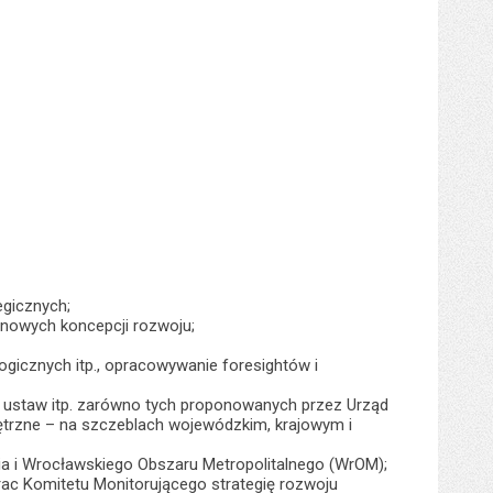
gicznych;
zinowych koncepcji rozwoju;
ogicznych itp., opracowywanie foresightów i
tów ustaw itp. zarówno tych proponowanych przez Urząd
wnętrzne – na szczeblach wojewódzkim, krajowym i
ia i Wrocławskiego Obszaru Metropolitalnego (WrOM);
rac Komitetu Monitorującego strategię rozwoju