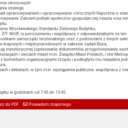
enia okresowych
ia strategii;
 nad opracowywaniem i opracowywanie corocznych Raportów o stan
cowywanie Założeń polityki społeczno-gospodarczej miasta oraz in
ędu;
żania Wrocławskiego Standardu Zielonego Budynku;
h ZIT WrOF, w porozumieniu i współpracy z odpowiedzialnymi za ten
ostkami samorządu terytorialnego oraz z podmiotami z innych sekto
tów krajowych i międzynarodowych w zakresie zadań Biura;
ługi merytorycznej (opiniowanie dokumentów, przygotowywanie wys
izacjach i sieciach miast m.in. Związku Miast Polskich, i Unii Metrop
 z komórkami organizacyjnymi Urzędu i podległymi mu miejskimi jed
ura;
iach i debatach, w tym m.in. wystąpienia publiczne, współpraca z me
iątku w godzinach od 7:45 do 15:45
go
Powiadom znajomego
Pole wymagane
Twoje imię i nazwisko
treść:
Marzena Horak
sz do PDF
Powiadom znajomego
Pole wymagane
Twój adres e-mail
02.08.2019
Pole wymagane
Tytuł e-maila
:
Monika Florczak