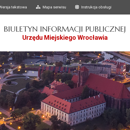
Przejdź do głównego
Przejdź do treści
Wersja tekstowa
Mapa serwisu
Instrukcja obsługi
menu
BIULETYN INFORMACJI PUBLICZNEJ
Urzędu Miejskiego Wrocławia