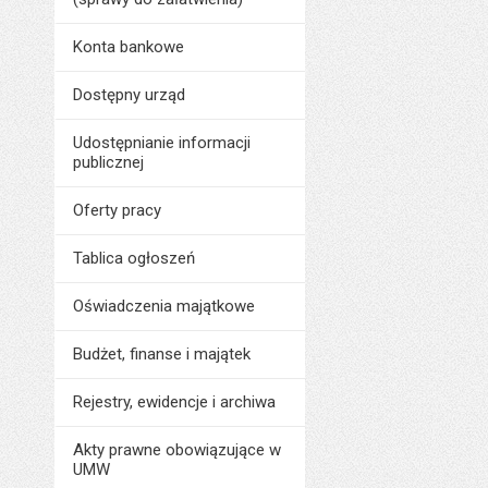
Data opublikowani
Konta bankowe
Ostatnio zaktualiz
Data ostatniej aktua
Dostępny urząd
Liczba wyświetleń:
Udostępnianie informacji
publicznej
Oferty pracy
Tablica ogłoszeń
Oświadczenia majątkowe
Budżet, finanse i majątek
Rejestry, ewidencje i archiwa
Akty prawne obowiązujące w
UMW