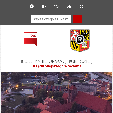
Przejdź do głównego
Przejdź do treści
Deklaracja dostępności
Dla słabowidzących
Wersja tekstowa
Mapa serwisu
Instrukcja obsługi
menu
Wyszukiwarka
BIULETYN INFORMACJI PUBLICZNEJ
Urzędu Miejskiego Wrocławia