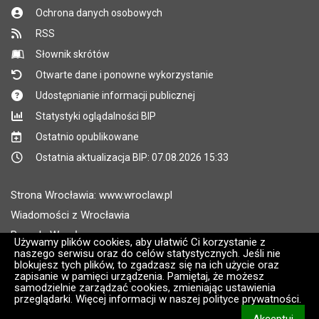
Ochrona danych osobowych
RSS
Słownik skrótów
Otwarte dane i ponowne wykorzystanie
Udostępnianie informacji publicznej
Statystyki oglądalności BIP
Ostatnio opublikowane
Ostatnia aktualizacja BIP: 07.08.2026 15:33
Strona Wrocławia: www.wroclaw.pl
Wiadomości z Wrocławia
Pogoda Wrocław
Używamy plików cookies, aby ułatwić Ci korzystanie z
naszego serwisu oraz do celów statystycznych. Jeśli nie
Rozkłady jazdy MPK Wrocław
blokujesz tych plików, to zgadzasz się na ich użycie oraz
Administratorem wroclaw.pl jest: ARAW
zapisanie w pamięci urządzenia. Pamiętaj, że możesz
samodzielnie zarządzać cookies, zmieniając ustawienia
przeglądarki. Więcej informacji w naszej polityce prywatności.
Wersja systemu: 2.8.30.09