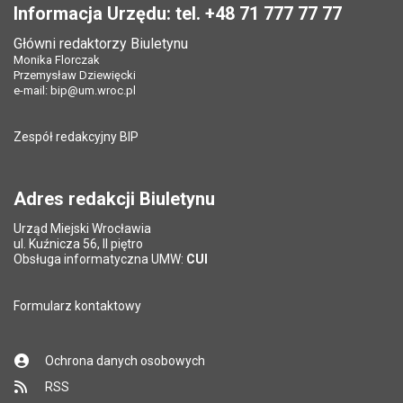
Opublikował w BIP:
Monika Florczak
Pole wymagane
Twój adres e-mail
*
Informacja Urzędu: tel. +48 71 777 77 77
Data opublikowania:
18.12.2023 13:03
Główni redaktorzy Biuletynu
Pole wymagane
Tytuł e-maila
*
Monika Florczak
Liczba wyświetleń:
476
Przemysław Dziewięcki
e-mail:
bip@um.wroc.pl
Pole wymagane
Adres e-mail znajomego
*
Zespół redakcyjny BIP
Pytanie antyspamowe
Podaj słownie
Pole wymagane
wynik działania: 2 razy 3
*
Adres redakcji Biuletynu
Urząd Miejski Wrocławia
*
ul. Kuźnicza 56, II piętro
Pole wymagane
Obsługa informatyczna UMW:
CUI
Formularz kontaktowy
Ochrona danych osobowych
RSS