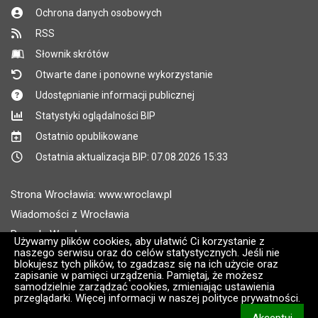
Ochrona danych osobowych
RSS
Słownik skrótów
Otwarte dane i ponowne wykorzystanie
Udostępnianie informacji publicznej
Statystyki oglądalności BIP
Ostatnio opublikowane
Ostatnia aktualizacja BIP: 07.08.2026 15:33
Strona Wrocławia: www.wroclaw.pl
Wiadomości z Wrocławia
Pogoda Wrocław
Używamy plików cookies, aby ułatwić Ci korzystanie z
naszego serwisu oraz do celów statystycznych. Jeśli nie
Rozkłady jazdy MPK Wrocław
blokujesz tych plików, to zgadzasz się na ich użycie oraz
Administratorem wroclaw.pl jest: ARAW
zapisanie w pamięci urządzenia. Pamiętaj, że możesz
samodzielnie zarządzać cookies, zmieniając ustawienia
przeglądarki. Więcej informacji w naszej polityce prywatności.
Wersja systemu: 2.8.30.09