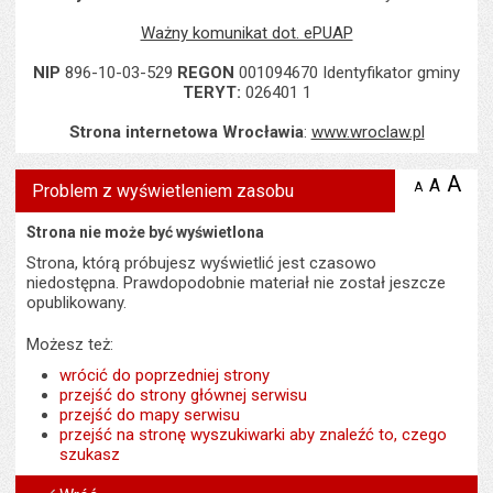
Ważny komunikat dot. ePUAP
NIP
896-10-03-529
REGON
001094670 Identyfikator gminy
TERYT:
026401 1
Strona internetowa Wrocławia
:
www.wroclaw.pl
A
po
A
domyś
A
zmniejsz
Problem z wyświetleniem zasobu
tekst na
wielk
te
stronie
tekstu
Strona nie może być wyświetlona
s
stron
Strona, którą próbujesz wyświetlić jest czasowo
niedostępna. Prawdopodobnie materiał nie został jeszcze
opublikowany.
Możesz też:
wrócić do poprzedniej strony
przejść do strony głównej serwisu
przejść do mapy serwisu
przejść na stronę wyszukiwarki aby znaleźć to, czego
szukasz