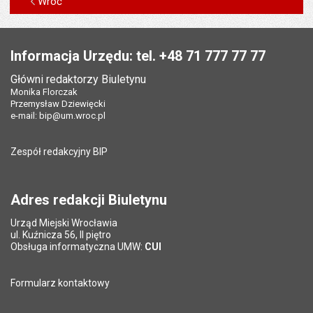
Wróć
Stopka
Informacja Urzędu: tel. +48 71 777 77 77
Główni redaktorzy Biuletynu
Monika Florczak
Przemysław Dziewięcki
e-mail:
bip@um.wroc.pl
Zespół redakcyjny BIP
Adres redakcji Biuletynu
Urząd Miejski Wrocławia
ul. Kuźnicza 56, II piętro
Obsługa informatyczna UMW:
CUI
Formularz kontaktowy