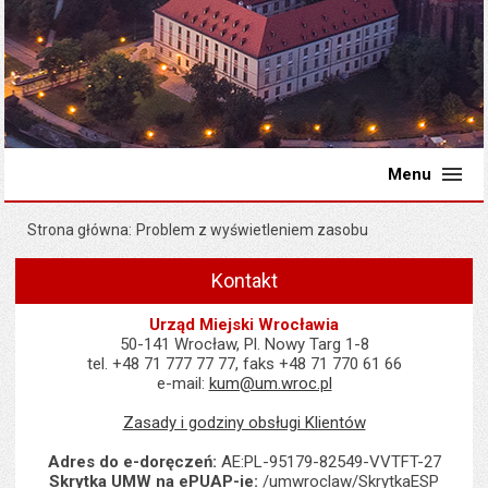
Menu
Strona główna
Problem z wyświetleniem zasobu
Kontakt
Urząd Miejski Wrocławia
50-141 Wrocław, Pl. Nowy Targ 1-8
tel. +48 71 777 77 77, faks +48 71 770 61 66
e-mail:
kum@um.wroc.pl
Zasady i godziny obsługi Klientów
Adres do e-doręczeń:
AE:PL-95179-82549-VVTFT-27
Skrytka UMW na ePUAP-ie:
/umwroclaw/SkrytkaESP