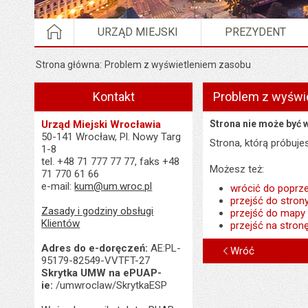
STRONA GŁÓWNA
URZĄD MIEJSKI
PREZYDENT
Strona główna
Problem z wyświetleniem zasobu
Kontakt
Problem z wyświ
Urząd Miejski Wrocławia
Strona nie może być 
50-141 Wrocław, Pl. Nowy Targ
Strona, którą próbuj
1-8
tel. +48 71 777 77 77, faks +48
Możesz też:
71 770 61 66
e-mail:
kum@um.wroc.pl
wrócić do poprze
przejść do stron
Zasady i godziny obsługi
przejść do mapy
Klientów
przejść na stron
Adres do e-doręczeń:
AE:PL-
Wróć
95179-82549-VVTFT-27
Skrytka UMW na ePUAP-
ie:
/umwroclaw/SkrytkaESP