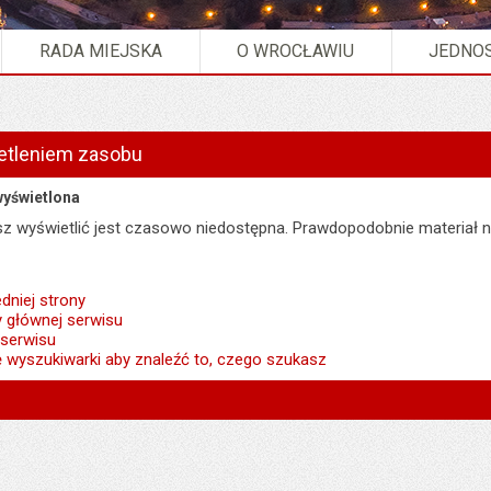
RADA MIEJSKA
O WROCŁAWIU
JEDNOS
etleniem zasobu
wyświetlona
esz wyświetlić jest czasowo niedostępna. Prawdopodobnie materiał n
dniej strony
y głównej serwisu
 serwisu
ę wyszukiwarki aby znaleźć to, czego szukasz