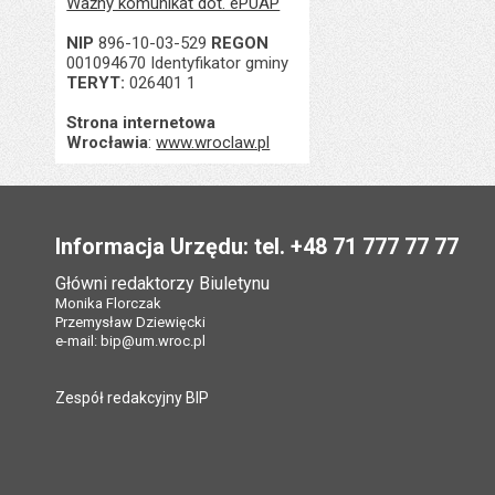
Ważny komunikat dot. ePUAP
NIP
896-10-03-529
REGON
001094670 Identyfikator gminy
TERYT:
026401 1
Strona internetowa
Wrocławia
:
www.wroclaw.pl
Stopka
Informacja Urzędu: tel. +48 71 777 77 77
Główni redaktorzy Biuletynu
Monika Florczak
Przemysław Dziewięcki
e-mail:
bip@um.wroc.pl
Zespół redakcyjny BIP