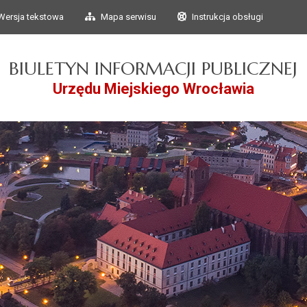
Przejdź do głównego
Przejdź do treści
Wersja tekstowa
Mapa serwisu
Instrukcja obsługi
menu
BIULETYN INFORMACJI PUBLICZNEJ
Urzędu Miejskiego Wrocławia