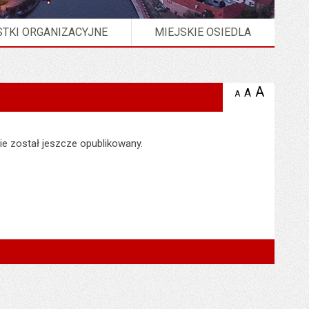
TKI ORGANIZACYJNE
MIEJSKIE OSIEDLA
A
powię
A
domyślna
A
zmniejsz
tekst na
wielkość
tekst 
stronie
tekstu na
stron
stronie
ie został jeszcze opublikowany.