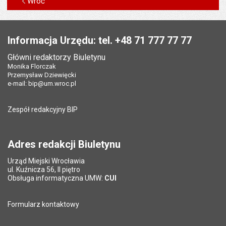
Wróć
Stopka
Informacja Urzędu: tel. +48 71 777 77 77
Główni redaktorzy Biuletynu
Monika Florczak
Przemysław Dziewięcki
e-mail:
bip@um.wroc.pl
Zespół redakcyjny BIP
Adres redakcji Biuletynu
Urząd Miejski Wrocławia
ul. Kuźnicza 56, II piętro
Obsługa informatyczna UMW:
CUI
Formularz kontaktowy