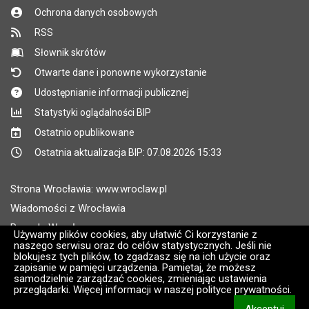
Ochrona danych osobowych
RSS
Słownik skrótów
Otwarte dane i ponowne wykorzystanie
Udostępnianie informacji publicznej
Statystyki oglądalności BIP
Ostatnio opublikowane
Ostatnia aktualizacja BIP: 07.08.2026 15:33
Strona Wrocławia: www.wroclaw.pl
Wiadomości z Wrocławia
Pogoda Wrocław
Używamy plików cookies, aby ułatwić Ci korzystanie z
naszego serwisu oraz do celów statystycznych. Jeśli nie
Rozkłady jazdy MPK Wrocław
blokujesz tych plików, to zgadzasz się na ich użycie oraz
Administratorem wroclaw.pl jest: ARAW
zapisanie w pamięci urządzenia. Pamiętaj, że możesz
samodzielnie zarządzać cookies, zmieniając ustawienia
przeglądarki. Więcej informacji w naszej polityce prywatności.
Wersja systemu: 2.8.30.09