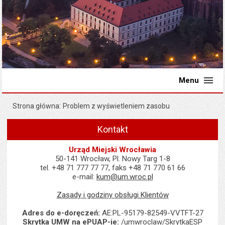
Menu
Strona główna
Problem z wyświetleniem zasobu
Kontakt
Urząd Miejski Wrocławia
50-141 Wrocław, Pl. Nowy Targ 1-8
tel. +48 71 777 77 77, faks +48 71 770 61 66
e-mail:
kum@um.wroc.pl
Zasady i godziny obsługi Klientów
Adres do e-doręczeń:
AE:PL-95179-82549-VVTFT-27
Skrytka UMW na ePUAP-ie:
/umwroclaw/SkrytkaESP