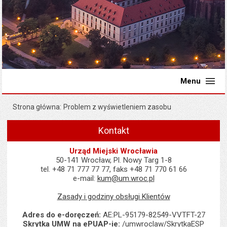
Menu
Strona główna
Problem z wyświetleniem zasobu
Kontakt
Urząd Miejski Wrocławia
50-141 Wrocław, Pl. Nowy Targ 1-8
tel. +48 71 777 77 77, faks +48 71 770 61 66
e-mail:
kum@um.wroc.pl
Zasady i godziny obsługi Klientów
Adres do e-doręczeń:
AE:PL-95179-82549-VVTFT-27
Skrytka UMW na ePUAP-ie:
/umwroclaw/SkrytkaESP