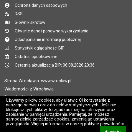
Ochrona danych osobowych
RSS
Słownik skrótów
Otwarte dane i ponowne wykorzystanie
Udostępnianie informacji publicznej
Statystyki oglądalności BIP
Ostatnio opublikowane
Ostatnia aktualizacja BIP: 06.08.2026 20:36
Strona Wrocławia: www.wroclaw.pl
Wiadomości z Wrocławia
Pogoda Wrocław
Używamy plików cookies, aby ułatwić Ci korzystanie z
naszego serwisu oraz do celów statystycznych. Jeśli nie
Rozkłady jazdy MPK Wrocław
blokujesz tych plików, to zgadzasz się na ich użycie oraz
Administratorem wroclaw.pl jest: ARAW
zapisanie w pamięci urządzenia. Pamiętaj, że możesz
samodzielnie zarządzać cookies, zmieniając ustawienia
przeglądarki. Więcej informacji w naszej polityce prywatności.
Wersja systemu: 2.8.30.09