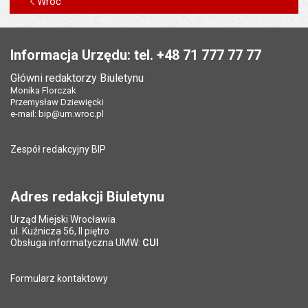
Wróć
Stopka
Informacja Urzędu: tel. +48 71 777 77 77
Główni redaktorzy Biuletynu
Monika Florczak
Przemysław Dziewięcki
e-mail:
bip@um.wroc.pl
Zespół redakcyjny BIP
Adres redakcji Biuletynu
Urząd Miejski Wrocławia
ul. Kuźnicza 56, II piętro
Obsługa informatyczna UMW:
CUI
Formularz kontaktowy