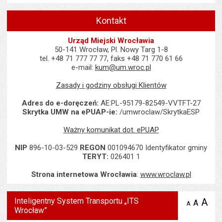
Kontakt
Urząd Miejski Wrocławia
50-141 Wrocław, Pl. Nowy Targ 1-8
tel. +48 71 777 77 77, faks +48 71 770 61 66
e-mail:
kum@um.wroc.pl
Zasady i godziny obsługi Klientów
Adres do e-doręczeń:
AE:PL-95179-82549-VVTFT-27
Skrytka UMW na ePUAP-ie:
/umwroclaw/SkrytkaESP
Ważny komunikat dot. ePUAP
NIP
896-10-03-529
REGON
001094670 Identyfikator gminy
TERYT:
026401 1
Strona internetowa Wrocławia
:
www.wroclaw.pl
Inteligentny System Transportu „ITS
A
po
A
domyś
A
zmniejsz
Wrocław”
tekst na
wielk
te
stronie
tekstu