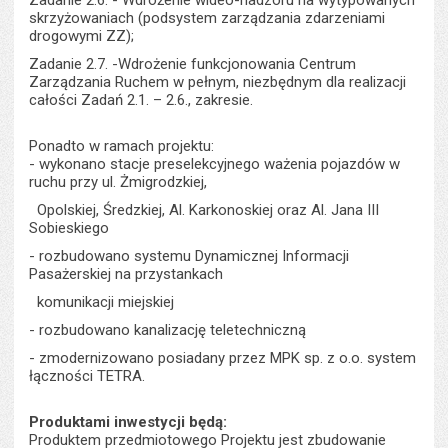
Zadanie 2.6. - Wdrożenie wideo-nadzoru na wytypowanych
skrzyżowaniach (podsystem zarządzania zdarzeniami
drogowymi ZZ);
Zadanie 2.7. -Wdrożenie funkcjonowania Centrum
Zarządzania Ruchem w pełnym, niezbędnym dla realizacji
całości Zadań 2.1. – 2.6., zakresie.
Ponadto w ramach projektu:
- wykonano stacje preselekcyjnego ważenia pojazdów w
ruchu przy ul. Żmigrodzkiej,
Opolskiej, Średzkiej, Al. Karkonoskiej oraz
Al. Jana III
Sobieskiego
- rozbudowano systemu Dynamicznej Informacji
Pasażerskiej na przystankach
komunikacji miejskiej
- rozbudowano kanalizację teletechniczną
- zmodernizowano posiadany przez MPK sp. z o.o. system
łączności TETRA.
Produktami inwestycji będą:
Produktem przedmiotowego Projektu jest zbudowanie