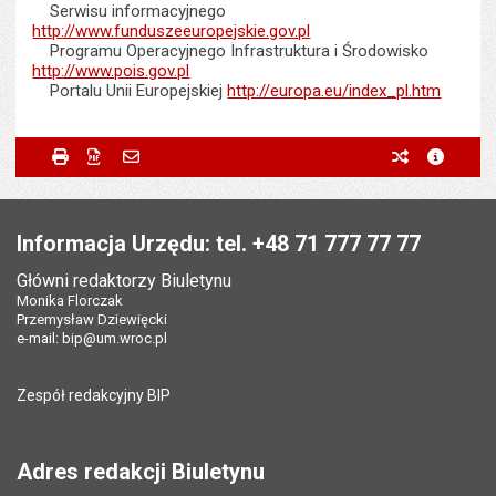
Serwisu informacyjnego
http://www.funduszeeuropejskie.gov.pl
Programu Operacyjnego Infrastruktura i Środowisko
http://www.pois.gov.pl
Portalu Unii Europejskiej
http://europa.eu/index_pl.htm
Metryczka
Powiadom znajomego
Odpowiedzialny za treść:
Małgorzata Sawczak
Drukuj
Zapisz do PDF
Powiadom znajomego
poprzednie w
metryc
Powiadom znajomego
Pole wymagane
Twoje imię i nazwisko
*
Data wytworzenia:
05.02.2016
Stopka
Opublikował w BIP:
Monika Florczak
Pole wymagane
Twój adres e-mail
*
Informacja Urzędu: tel. +48 71 777 77 77
Data opublikowania:
08.02.2016 07:45
Główni redaktorzy Biuletynu
Pole wymagane
Tytuł e-maila
*
Monika Florczak
Ostatnio zaktualizował:
Marta Kolibska
Przemysław Dziewięcki
Data ostatniej aktualizacji:
15.02.2016 11:19
e-mail:
bip@um.wroc.pl
Pole wymagane
Adres e-mail znajomego
*
Liczba wyświetleń:
11531
Zespół redakcyjny BIP
Pytanie antyspamowe
Podaj słownie
Pole wymagane
wynik działania: 16 minus 9
*
Adres redakcji Biuletynu