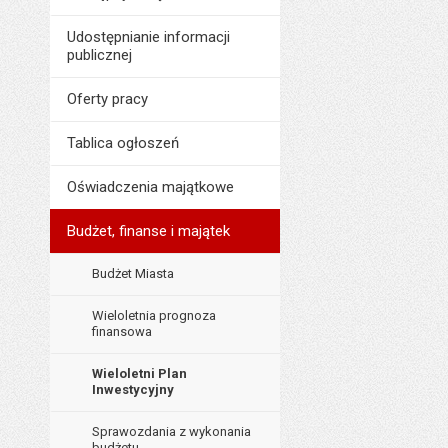
Odpowiedzialny za 
Data opublikowani
Data wytworzenia:
Udostępnianie informacji
publicznej
Ostatnio zaktualiz
Opublikował w BIP
Data ostatniej aktua
Oferty pracy
Data opublikowani
Liczba pobrań:
Ostatnio zaktualiz
Tablica ogłoszeń
Data ostatniej aktua
Oświadczenia majątkowe
Liczba wyświetleń:
Budżet, finanse i majątek
Budżet Miasta
Wieloletnia prognoza
finansowa
Wieloletni Plan
Inwestycyjny
Sprawozdania z wykonania
budżetu