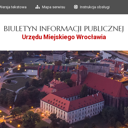
Przejdź do głównego
Przejdź do treści
Wersja tekstowa
Mapa serwisu
Instrukcja obsługi
menu
BIULETYN INFORMACJI PUBLICZNEJ
Urzędu Miejskiego Wrocławia