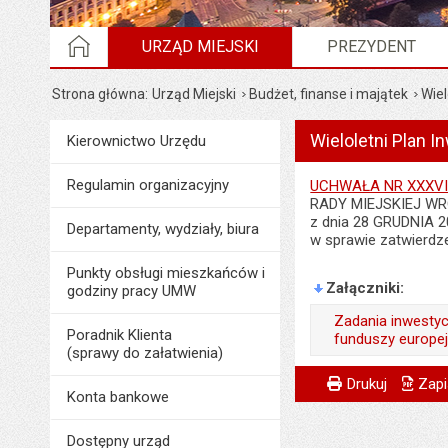
STRONA GŁÓWNA
URZĄD MIEJSKI
PREZYDENT
Strona główna
Urząd Miejski
Budżet, finanse i majątek
Wiel
Wieloletni Plan I
Menu
Kierownictwo Urzędu
Urząd Miejski
Regulamin organizacyjny
UCHWAŁA NR XXXV
RADY MIEJSKIEJ W
z dnia 28 GRUDNIA 2
Departamenty, wydziały, biura
w sprawie zatwierdze
Punkty obsługi mieszkańców i
Załączniki
godziny pracy UMW
Zadania inwestyc
Poradnik Klienta
funduszy europejs
(sprawy do załatwienia)
Wytworzył:
Metryczka
Powiadom znajome
Podmiot udostępni
Drukuj
Zapi
Konta bankowe
Data wytworzenia:
Wytworzył:
Opublikował w BIP
Dostępny urząd