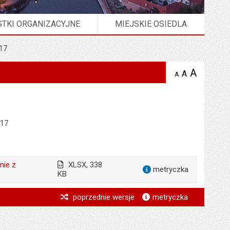
TKI ORGANIZACYJNE
MIEJSKIE OSIEDLA
017
A
powię
A
domyślna
A
zmniejsz
tekst na
wielkość
tekst 
stronie
tekstu na
stron
stronie
017
nie z
XLSX, 338
metryczka
dla załącz
KB
*
poprzednie wersje
metryczka
*
*