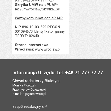
95179-82549-VVTFT-27
Skrytka UMW na ePUAP-
ie:
/umwroclaw/SkrytkaESP
Ważny komunikat dot. ePUAP
NIP
896-10-03-529
REGON
001094670 Identyfikator gminy
TERYT:
026401 1
Strona internetowa
Wrocławia
:
www.wroclaw.pl
Stopka
Informacja Urzędu: tel. +48 71 777 77 77
Główni redaktorzy Biuletynu
Monika Florczak
Przemysław Dziewięcki
e-mail:
bip@um.wroc.pl
Zespół redakcyjny BIP