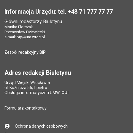
Poprawa,Milan Ušák,
Stopka
Data wytworzenia:
27.03.2014
Mirosław Jarosz,
Pole wymagane
Twój adres e-mail
*
Informacja Urzędu: tel. +48 71 777 77 77
Opublikował w BIP:
Monika Florczak
Data wytworzenia:
27.12.2021
Główni redaktorzy Biuletynu
Data opublikowania:
27.03.2014 11:48
Pole wymagane
Tytuł e-maila
*
Opublikował w BIP:
Monika Florczak
Monika Florczak
Przemysław Dziewięcki
Ostatnio zaktualizował:
Monika Florczak
Data opublikowania:
15.01.2025 12:45
e-mail:
bip@um.wroc.pl
Pole wymagane
Adres e-mail znajomego
*
Data ostatniej aktualizacji:
15.05.2025 14:01
Liczba pobrań:
180
Liczba wyświetleń:
26370
Zespół redakcyjny BIP
Pytanie antyspamowe
Podaj słownie
Pole wymagane
wynik działania: 5 plus 7
*
Adres redakcji Biuletynu
Urząd Miejski Wrocławia
*
ul. Kuźnicza 56, II piętro
Pole wymagane
Obsługa informatyczna UMW:
CUI
Formularz kontaktowy
Ochrona danych osobowych