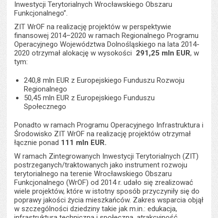
Inwestycji Terytorialnych Wrocławskiego Obszaru
Funkcjonalnego”.
ZIT WrOF na realizację projektów w perspektywie
finansowej 2014–2020 w ramach Regionalnego Programu
Operacyjnego Województwa Dolnośląskiego na lata 2014-
2020 otrzymał alokację w wysokości
291,25 mln EUR
, w
tym:
240,8 mln EUR z Europejskiego Funduszu Rozwoju
Regionalnego
50,45 mln EUR z Europejskiego Funduszu
Społecznego
Ponadto w ramach Programu Operacyjnego Infrastruktura i
Środowisko ZIT WrOF na realizację projektów otrzymał
łącznie ponad
111 mln EUR.
W ramach Zintegrowanych Inwestycji Terytorialnych (ZIT)
postrzeganych/traktowanych jako instrument rozwoju
terytorialnego na terenie Wrocławskiego Obszaru
Funkcjonalnego (WrOF) od 2014 r. udało się zrealizować
wiele projektów, które w istotny sposób przyczyniły się do
poprawy jakości życia mieszkańców. Zakres wsparcia objął
w szczególności dziedziny takie jak m.in.: edukacja,
infrastruktura techniczna i społeczna, atrakcyjność