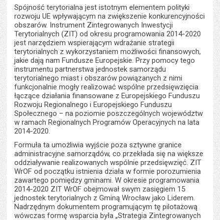
Spójność terytorialna jest istotnym elementem polityki
rozwoju UE wpływającym na zwiększenie konkurencyjności
obszarów. Instrument Zintegrowanych Inwestycji
Terytorialnych (ZIT) od okresu programowania 2014-2020
jest narzędziem wspierającym wdrażanie strategii
terytorialnych z wykorzystaniem możliwości finansowych,
jakie dają nam Fundusze Europejskie. Przy pomocy tego
instrumentu partnerstwa jednostek samorządu
terytorialnego miast i obszarów powiązanych z nimi
funkcjonalnie mogły realizować wspólne przedsięwzięcia
łączące działania finansowane z Europejskiego Funduszu
Rozwoju Regionalnego i Europejskiego Funduszu
Społecznego – na poziomie poszczególnych województw
w ramach Regionalnych Programów Operacyjnych na lata
2014-2020.
Formuła ta umożliwia wyjście poza sztywne granice
administracyjne samorządów, co przekłada się na większe
oddziaływanie realizowanych wspólnie przedsięwzięć. ZIT
WrOF od początku istnienia działa w formie porozumienia
zawartego pomiędzy gminami. W okresie programowania
2014-2020 ZIT WrOF obejmował swym zasięgiem 15
jednostek terytorialnych z Gminą Wrocław jako Liderem.
Nadrzędnym dokumentem programującym tę pilotażową
wówczas formę wsparcia była „Strategia Zintegrowanych