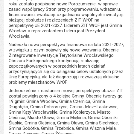
roku zostało podpisane nowe Porozumienie w sprawie
zasad współpracy Stron przy programowaniu, wdrażaniu,
finansowaniu, ewaluacji, uzgadnianiu wspólnych inwestycji,
bieżącej obsłudze i rozliczeniach ZIT WrOF na
perspektywę UE 2021-2027. Liderem ZIT WrOF jest Gmina
Wrocław, a reprezentantem Lidera jest Prezydent
Wrocławia.
Nadeszła nowa perspektywa finansowa na lata 2021-2027,
w związku z czym pojawiły się nowe wyzwania. Obecnie
Zintegrowane Inwestycje Terytorialne Wrocławskiego
Obszaru Funkcjonalnego kontynuują realizację
zapoczątkowanych w poprzednich latach działań
przyczyniających się do osiągania celów ustalonych przez
Unię Europejską, ale też diagnozują i rozwiązują aktualne
problemy mieszkańców WrOF.
Jednocześnie z nastaniem nowej perspektywy obszar ZIT
został powiększony o 4 kolejne Gminy. Obecnie tworzy go
19 gmin: Gmina Wrocław, Gmina Czernica, Gmina
Długołęka, Gmina Dobroszyce, Gmina Jelcz–Laskowice,
Gmina Kąty Wrocławskie, Gmina Kobierzyce, Miasto
Oleśnica, Miasto Oława, Gmina Miękinia, Gmina Oborniki
Śląskie, Gmina Oleśnica, Gmina Oława, Gmina Siechnice,
Gmina Sobótka, Gmina Trzebnica, Gmina Wisznia Mała,
Gmina Zawonia, Gmina Żórawina.