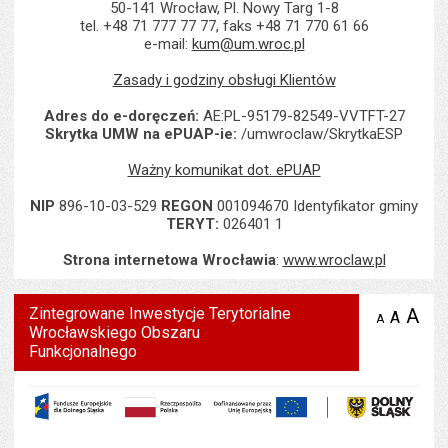
50-141 Wrocław, Pl. Nowy Targ 1-8
tel. +48 71 777 77 77, faks +48 71 770 61 66
e-mail:
kum@um.wroc.pl
Zasady i godziny obsługi Klientów
Adres do e-doręczeń:
AE:PL-95179-82549-VVTFT-27
Skrytka UMW na ePUAP-ie:
/umwroclaw/SkrytkaESP
Ważny komunikat dot. ePUAP
NIP
896-10-03-529
REGON
001094670 Identyfikator gminy
TERYT:
026401 1
Strona internetowa Wrocławia
:
www.wroclaw.pl
Zintegrowane Inwestycje Terytorialne
A
po
A
domyś
A
zmniejsz
Wrocławskiego Obszaru
tekst na
wielk
te
stronie
Funkcjonalnego
tekstu
s
stron