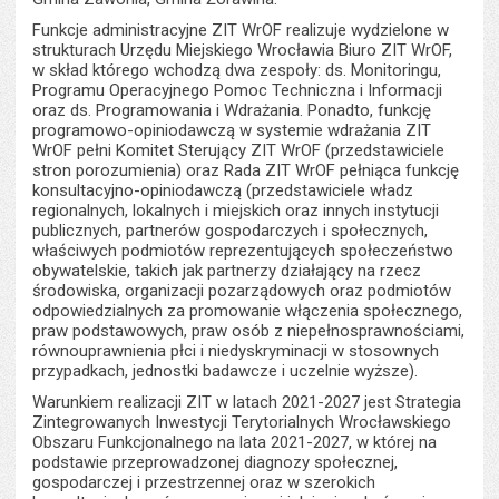
Funkcje administracyjne ZIT WrOF realizuje wydzielone w
strukturach Urzędu Miejskiego Wrocławia Biuro ZIT WrOF,
w skład którego wchodzą dwa zespoły: ds. Monitoringu,
Programu Operacyjnego Pomoc Techniczna i Informacji
oraz ds. Programowania i Wdrażania. Ponadto, funkcję
programowo-opiniodawczą w systemie wdrażania ZIT
WrOF pełni Komitet Sterujący ZIT WrOF (przedstawiciele
stron porozumienia) oraz Rada ZIT WrOF pełniąca funkcję
konsultacyjno-opiniodawczą (przedstawiciele władz
regionalnych, lokalnych i miejskich oraz innych instytucji
publicznych, partnerów gospodarczych i społecznych,
właściwych podmiotów reprezentujących społeczeństwo
obywatelskie, takich jak partnerzy działający na rzecz
środowiska, organizacji pozarządowych oraz podmiotów
odpowiedzialnych za promowanie włączenia społecznego,
praw podstawowych, praw osób z niepełnosprawnościami,
równouprawnienia płci i niedyskryminacji w stosownych
przypadkach, jednostki badawcze i uczelnie wyższe).
Warunkiem realizacji ZIT w latach 2021-2027 jest Strategia
Zintegrowanych Inwestycji Terytorialnych Wrocławskiego
Obszaru Funkcjonalnego na lata 2021-2027, w której na
podstawie przeprowadzonej diagnozy społecznej,
gospodarczej i przestrzennej oraz w szerokich