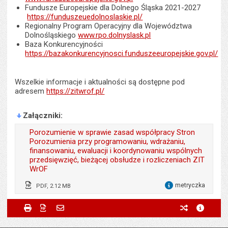
Fundusze Europejskie dla Dolnego Śląska 2021-2027
https://funduszeuedolnoslaskie.pl/
Regionalny Program Operacyjny dla Województwa
Dolnośląskiego
www.rpo.dolnyslask.pl
Baza Konkurencyjności
https://bazakonkurencyjnosci.funduszeeuropejskie.gov.pl/
Wszelkie informacje i aktualności są dostępne pod
adresem
https://zitwrof.pl/
Załączniki
Porozumienie w sprawie zasad współpracy Stron
Porozumienia przy programowaniu, wdrażaniu,
finansowaniu, ewaluacji i koordynowaniu wspólnych
przedsięwzięć, bieżącej obsłudze i rozliczeniach ZIT
WrOF
metryczka
PDF, 2.12 MB
dla 
Odpowiedzialny za treść:
Renata Granowska,
Metryczka
Powiadom znajomego
Odpowiedzialny za treść:
Magdalena Wdowiak-
Drukuj
Zapisz do PDF
Powiadom znajomego
poprzednie w
metryc
Bogdan Szczęśniak,
Powiadom znajomego
Pole wymagane
Twoje imię i nazwisko
*
Urbańczyk
Julian Żygadło, Arkadiusz