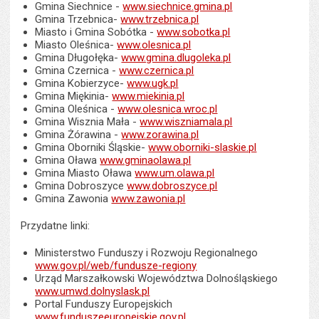
Gmina Siechnice -
www.siechnice.gmina.pl
Gmina Trzebnica-
www.trzebnica.pl
Miasto i Gmina Sobótka -
www.sobotka.pl
Miasto Oleśnica-
www.olesnica.pl
Gmina Długołęka-
www.gmina.dlugoleka.pl
Gmina Czernica -
www.czernica.pl
Gmina Kobierzyce-
www.ugk.pl
Gmina Miękinia-
www.miekinia.pl
Gmina Oleśnica -
www.olesnica.wroc.pl
Gmina Wisznia Mała -
www.wiszniamala.pl
Gmina Żórawina -
www.zorawina.pl
Gmina Oborniki Śląskie-
www.oborniki-slaskie.pl
Gmina Oława
www.gminaolawa.pl
Gmina Miasto Oława
www.um.olawa.pl
Gmina Dobroszyce
www.dobroszyce.pl
Gmina Zawonia
www.zawonia.pl
Przydatne linki:
Ministerstwo Funduszy i Rozwoju Regionalnego
www.gov.pl/web/fundusze-regiony
Urząd Marszałkowski Województwa Dolnośląskiego
www.umwd.dolnyslask.pl
Portal Funduszy Europejskich
www.funduszeeuropejskie.gov.pl