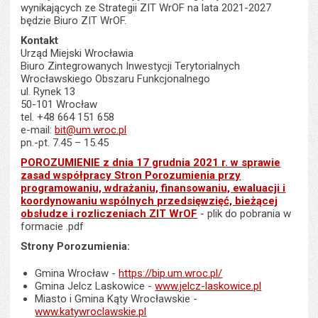
wynikających ze Strategii ZIT WrOF na lata 2021-2027
będzie Biuro ZIT WrOF.
Kontakt
Urząd Miejski Wrocławia
Biuro Zintegrowanych Inwestycji Terytorialnych
Wrocławskiego Obszaru Funkcjonalnego
ul. Rynek 13
50-101 Wrocław
tel. +48 664 151 658
e-mail:
bit@um.wroc.pl
pn.-pt. 7.45 – 15.45
POROZUMIENIE z dnia 17 grudnia 2021 r. w sprawie
zasad współpracy Stron Porozumienia przy
programowaniu, wdrażaniu, finansowaniu, ewaluacji i
koordynowaniu wspólnych przedsięwzięć, bieżącej
obsłudze i rozliczeniach ZIT WrOF
- plik do pobrania w
formacie .pdf
Strony Porozumienia:
Gmina Wrocław -
https://bip.um.wroc.pl/
Gmina Jelcz Laskowice -
www.jelcz-laskowice.pl
Miasto i Gmina Kąty Wrocławskie -
www.katywroclawskie.pl