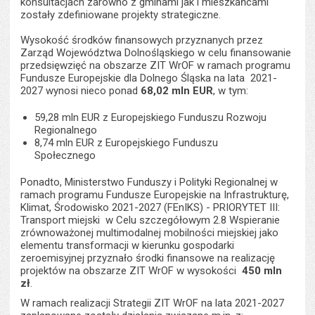
konsultacjach zarówno z gminami jak i mieszkańcami
zostały zdefiniowane projekty strategiczne.
Wysokość środków finansowych przyznanych przez
Zarząd Województwa Dolnośląskiego w celu finansowanie
przedsięwzięć na obszarze ZIT WrOF w ramach programu
Fundusze Europejskie dla Dolnego Śląska na lata 2021-
2027 wynosi nieco ponad
68,02 mln EUR
, w tym:
59,28 mln EUR z Europejskiego Funduszu Rozwoju
Regionalnego
8,74 mln EUR z Europejskiego Funduszu
Społecznego
Ponadto, Ministerstwo Funduszy i Polityki Regionalnej w
ramach programu Fundusze Europejskie na Infrastrukturę,
Klimat, Środowisko 2021-2027 (FEnIKS) - PRIORYTET III:
Transport miejski w Celu szczegółowym 2.8 Wspieranie
zrównoważonej multimodalnej mobilności miejskiej jako
elementu transformacji w kierunku gospodarki
zeroemisyjnej przyznało środki finansowe na realizację
projektów na obszarze ZIT WrOF w wysokości
450 mln
zł
.
W ramach realizacji Strategii ZIT WrOF na lata 2021-2027