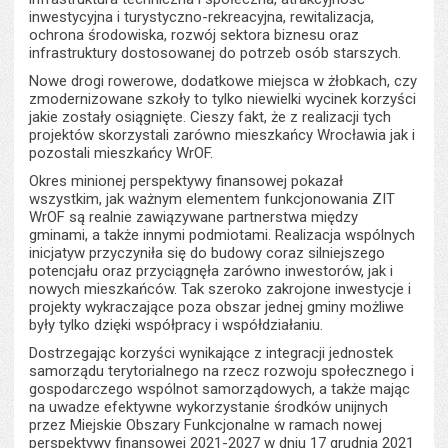
inwestycyjna i turystyczno-rekreacyjna, rewitalizacja,
ochrona środowiska, rozwój sektora biznesu oraz
infrastruktury dostosowanej do potrzeb osób starszych.
Nowe drogi rowerowe, dodatkowe miejsca w żłobkach, czy
zmodernizowane szkoły to tylko niewielki wycinek korzyści
jakie zostały osiągnięte. Cieszy fakt, że z realizacji tych
projektów skorzystali zarówno mieszkańcy Wrocławia jak i
pozostali mieszkańcy WrOF.
Okres minionej perspektywy finansowej pokazał
wszystkim, jak ważnym elementem funkcjonowania ZIT
WrOF są realnie zawiązywane partnerstwa między
gminami, a także innymi podmiotami. Realizacja wspólnych
inicjatyw przyczyniła się do budowy coraz silniejszego
potencjału oraz przyciągnęła zarówno inwestorów, jak i
nowych mieszkańców. Tak szeroko zakrojone inwestycje i
projekty wykraczające poza obszar jednej gminy możliwe
były tylko dzięki współpracy i współdziałaniu.
Dostrzegając korzyści wynikające z integracji jednostek
samorządu terytorialnego na rzecz rozwoju społecznego i
gospodarczego wspólnot samorządowych, a także mając
na uwadze efektywne wykorzystanie środków unijnych
przez Miejskie Obszary Funkcjonalne w ramach nowej
perspektywy finansowej 2021-2027 w dniu 17 grudnia 2021