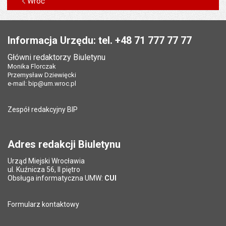
Wróć
Stopka
Informacja Urzędu: tel. +48 71 777 77 77
Główni redaktorzy Biuletynu
Monika Florczak
Przemysław Dziewięcki
e-mail:
bip@um.wroc.pl
Zespół redakcyjny BIP
Adres redakcji Biuletynu
Urząd Miejski Wrocławia
ul. Kuźnicza 56, II piętro
Obsługa informatyczna UMW:
CUI
Formularz kontaktowy