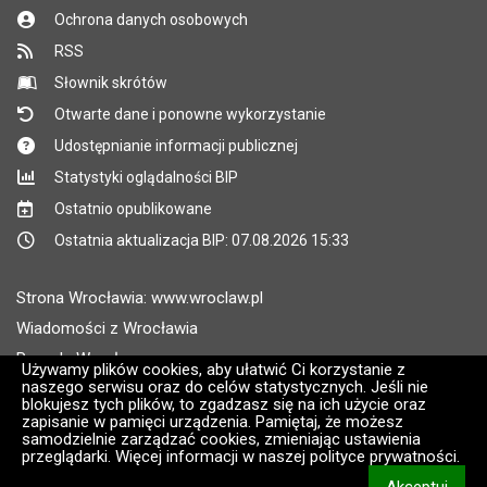
Ochrona danych osobowych
RSS
Słownik skrótów
Otwarte dane i ponowne wykorzystanie
Udostępnianie informacji publicznej
Statystyki oglądalności BIP
Ostatnio opublikowane
Ostatnia aktualizacja BIP: 07.08.2026 15:33
Strona Wrocławia: www.wroclaw.pl
Wiadomości z Wrocławia
Pogoda Wrocław
Używamy plików cookies, aby ułatwić Ci korzystanie z
naszego serwisu oraz do celów statystycznych. Jeśli nie
Rozkłady jazdy MPK Wrocław
blokujesz tych plików, to zgadzasz się na ich użycie oraz
Administratorem wroclaw.pl jest: ARAW
zapisanie w pamięci urządzenia. Pamiętaj, że możesz
samodzielnie zarządzać cookies, zmieniając ustawienia
przeglądarki. Więcej informacji w naszej polityce prywatności.
Wersja systemu: 2.8.30.09