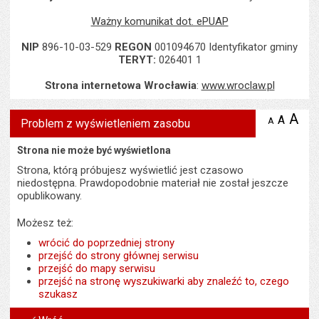
Ważny komunikat dot. ePUAP
NIP
896-10-03-529
REGON
001094670 Identyfikator gminy
TERYT:
026401 1
Strona internetowa Wrocławia
:
www.wroclaw.pl
A
po
A
domyś
A
zmniejsz
Problem z wyświetleniem zasobu
tekst na
wielk
te
stronie
tekstu
Strona nie może być wyświetlona
s
stron
Strona, którą próbujesz wyświetlić jest czasowo
niedostępna. Prawdopodobnie materiał nie został jeszcze
opublikowany.
Możesz też:
wrócić do poprzedniej strony
przejść do strony głównej serwisu
przejść do mapy serwisu
przejść na stronę wyszukiwarki aby znaleźć to, czego
szukasz