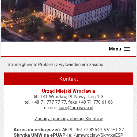
Menu
Strona główna
Problem z wyświetleniem zasobu
Kontakt
Urząd Miejski Wrocławia
50-141 Wrocław, Pl. Nowy Targ 1-8
tel. +48 71 777 77 77, faks +48 71 770 61 66
e-mail:
kum@um.wroc.pl
Zasady i godziny obsługi Klientów
Adres do e-doręczeń:
AE:PL-95179-82549-VVTFT-27
Skrytka UMW na ePUAP-ie:
/umwroclaw/SkrytkaESP