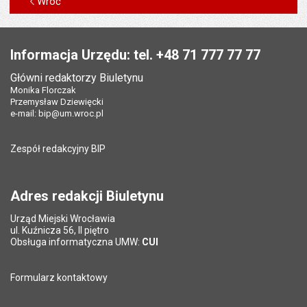
Wróć
Stopka
Informacja Urzędu: tel. +48 71 777 77 77
Główni redaktorzy Biuletynu
Monika Florczak
Przemysław Dziewięcki
e-mail:
bip@um.wroc.pl
Zespół redakcyjny BIP
Adres redakcji Biuletynu
Urząd Miejski Wrocławia
ul. Kuźnicza 56, II piętro
Obsługa informatyczna UMW:
CUI
Formularz kontaktowy