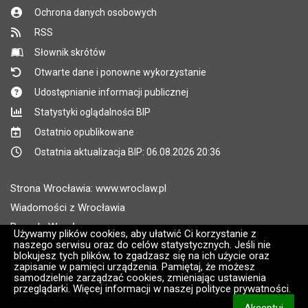
Ochrona danych osobowych
RSS
Słownik skrótów
Otwarte dane i ponowne wykorzystanie
Udostępnianie informacji publicznej
Statystyki oglądalności BIP
Ostatnio opublikowane
Ostatnia aktualizacja BIP: 06.08.2026 20:36
Strona Wrocławia: www.wroclaw.pl
Wiadomości z Wrocławia
Pogoda Wrocław
Używamy plików cookies, aby ułatwić Ci korzystanie z
naszego serwisu oraz do celów statystycznych. Jeśli nie
Rozkłady jazdy MPK Wrocław
blokujesz tych plików, to zgadzasz się na ich użycie oraz
Administratorem wroclaw.pl jest: ARAW
zapisanie w pamięci urządzenia. Pamiętaj, że możesz
samodzielnie zarządzać cookies, zmieniając ustawienia
przeglądarki. Więcej informacji w naszej polityce prywatności.
Wersja systemu: 2.8.30.09