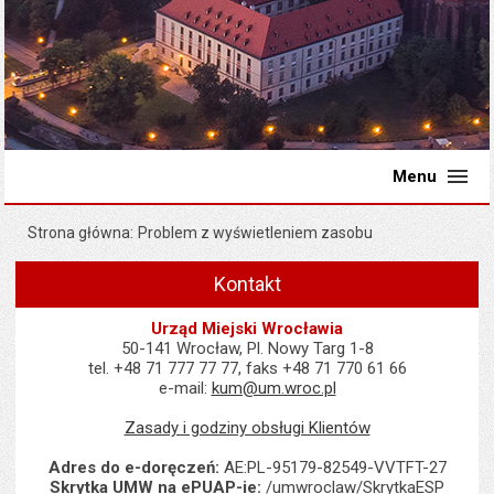
Menu
Strona główna
Problem z wyświetleniem zasobu
Kontakt
Urząd Miejski Wrocławia
50-141 Wrocław, Pl. Nowy Targ 1-8
tel. +48 71 777 77 77, faks +48 71 770 61 66
e-mail:
kum@um.wroc.pl
Zasady i godziny obsługi Klientów
Adres do e-doręczeń:
AE:PL-95179-82549-VVTFT-27
Skrytka UMW na ePUAP-ie:
/umwroclaw/SkrytkaESP