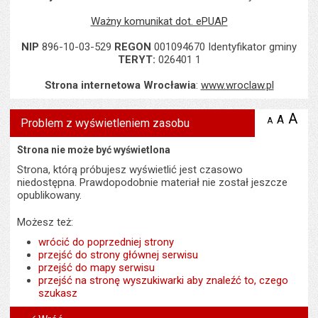
Ważny komunikat dot. ePUAP
NIP
896-10-03-529
REGON
001094670 Identyfikator gminy
TERYT:
026401 1
Strona internetowa Wrocławia
:
www.wroclaw.pl
A
po
A
domyś
A
zmniejsz
Problem z wyświetleniem zasobu
tekst na
wielk
te
stronie
tekstu
Strona nie może być wyświetlona
s
stron
Strona, którą próbujesz wyświetlić jest czasowo
niedostępna. Prawdopodobnie materiał nie został jeszcze
opublikowany.
Możesz też:
wrócić do poprzedniej strony
przejść do strony głównej serwisu
przejść do mapy serwisu
przejść na stronę wyszukiwarki aby znaleźć to, czego
szukasz