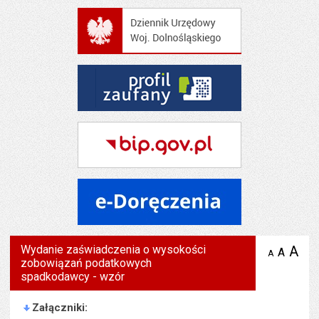
Wydanie zaświadczenia o wysokości
A
po
A
domyś
A
zmniejsz
zobowiązań podatkowych
tekst na
wielk
te
stronie
spadkodawcy - wzór
tekstu
s
stron
Załączniki