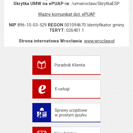
Skrytka UMW na ePUAP-ie:
/umwroclaw/SkrytkaESP
Ważny komunikat dot. ePUAP
NIP
896-10-03-529
REGON
001094670 Identyfikator gminy
TERYT:
026401 1
Strona internetowa Wrocławia
:
www.wroclaw.pl