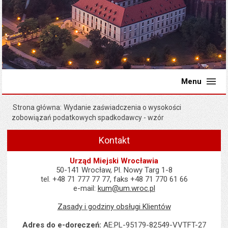
Menu
Strona główna
Wydanie zaświadczenia o wysokości
zobowiązań podatkowych spadkodawcy - wzór
Kontakt
Urząd Miejski Wrocławia
50-141 Wrocław, Pl. Nowy Targ 1-8
tel. +48 71 777 77 77, faks +48 71 770 61 66
e-mail:
kum@um.wroc.pl
Zasady i godziny obsługi Klientów
Adres do e-doręczeń:
AE:PL-95179-82549-VVTFT-27