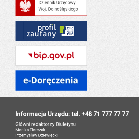
Stopka
Informacja Urzędu: tel. +48 71 777 77 77
Główni redaktorzy Biuletynu
Monika Florczak
Przemysław Dziewięcki