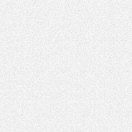
wynik działania: 5 plus 7
lizacji:
20.02.2018 14:39
1024
*
Pole wymagane