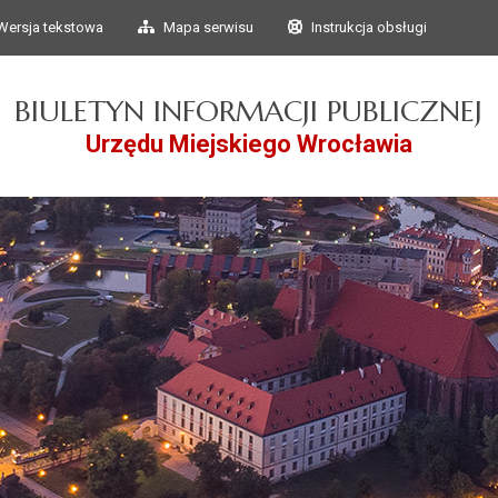
Przejdź do głównego
Przejdź do treści
Wersja tekstowa
Mapa serwisu
Instrukcja obsługi
menu
BIULETYN INFORMACJI PUBLICZNEJ
Urzędu Miejskiego Wrocławia