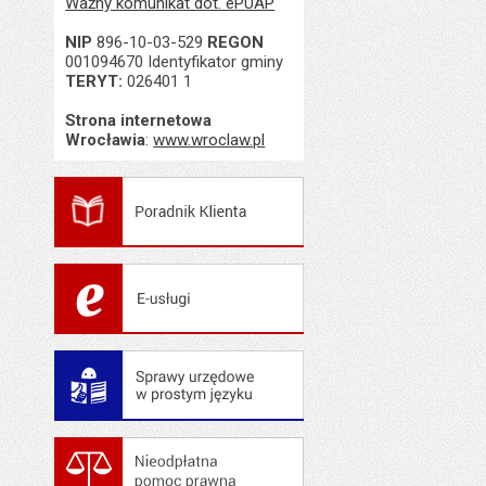
Ważny komunikat dot. ePUAP
Data ostatniej aktua
NIP
896-10-03-529
REGON
Liczba wyświetleń:
001094670 Identyfikator gminy
TERYT:
026401 1
Strona internetowa
Wrocławia
:
www.wroclaw.pl