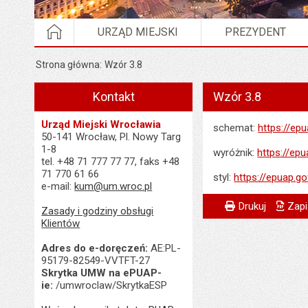
STRONA GŁÓWNA
URZĄD MIEJSKI
PREZYDENT
Strona główna
Wzór 3.8
Kontakt
Wzór 3.8
Urząd Miejski Wrocławia
schemat:
https://e
50-141 Wrocław, Pl. Nowy Targ
1-8
wyróżnik:
https://ep
tel. +48 71 777 77 77, faks +48
71 770 61 66
styl:
https://epuap.g
e-mail:
kum@um.wroc.pl
Metryczka
Powiadom znajome
Wytworzył:
Drukuj
Zapi
Zasady i godziny obsługi
Klientów
Data wytworzenia:
Adres do e-doręczeń:
AE:PL-
Opublikował w BIP
95179-82549-VVTFT-27
Skrytka UMW na ePUAP-
Data opublikowani
ie:
/umwroclaw/SkrytkaESP
Ostatnio zaktualiz