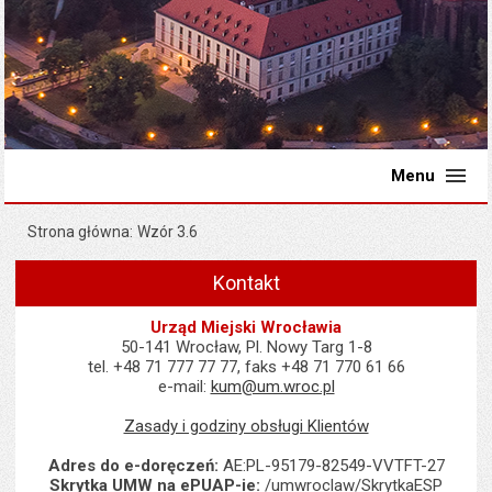
Menu
Strona główna
Wzór 3.6
Kontakt
Urząd Miejski Wrocławia
50-141 Wrocław, Pl. Nowy Targ 1-8
tel. +48 71 777 77 77, faks +48 71 770 61 66
e-mail:
kum@um.wroc.pl
Zasady i godziny obsługi Klientów
Adres do e-doręczeń:
AE:PL-95179-82549-VVTFT-27
Skrytka UMW na ePUAP-ie:
/umwroclaw/SkrytkaESP