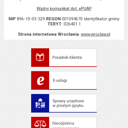
Ważny komunikat dot. ePUAP
NIP
896-10-03-529
REGON
001094670 Identyfikator gminy
TERYT:
026401 1
Strona internetowa Wrocławia
:
www.wroclaw.pl