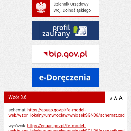
Wzór 3.6
A
po
A
domyś
A
zmniejsz
tekst na
wielk
te
stronie
tekstu
schemat:
https://epuap.gov.pl/fe-model-
s
stron
web/wzor_lokalny/umwroclaw/wniosekSGN36/schemat.xsd
wyróżnik:
https://epuap.gov.pl/fe-model-