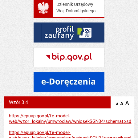
Wzór 3.4
A
po
A
domyś
A
zmniejsz
tekst na
wielk
te
stronie
tekstu
https://epuap.gov.pl/fe-model-
s
stron
web/wzor_lokalny/umwroclaw/wniosekSGN34/schemat.xsd
https://epuap.gov.pl/fe-model-