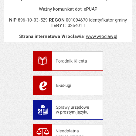
Ważny komunikat dot. ePUAP
NIP
896-10-03-529
REGON
001094670 Identyfikator gminy
TERYT:
026401 1
Strona internetowa Wrocławia
:
www.wroclaw.pl