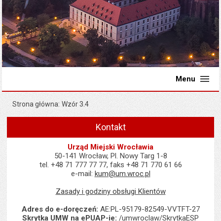
Menu
Strona główna
Wzór 3.4
Kontakt
Urząd Miejski Wrocławia
50-141 Wrocław, Pl. Nowy Targ 1-8
tel. +48 71 777 77 77, faks +48 71 770 61 66
e-mail:
kum@um.wroc.pl
Zasady i godziny obsługi Klientów
Adres do e-doręczeń:
AE:PL-95179-82549-VVTFT-27
Skrytka UMW na ePUAP-ie:
/umwroclaw/SkrytkaESP