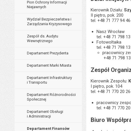
Pion Ochrony Informacji
Niejawnych
Kierownik Działu:
Sz
II piętro, pok. 200
Wydział Bezpieczeństwa i
tel. +48 71 777 94 46
Zarządzania Kryzysowego
Nasz Wrocław
Zespół ds. Audytu
tel. +48 71 798 13
Wewnętrznego
Fotowoltaika
tel. +48 71 798 13
pracownicy ze
Departament Prezydenta
+48 71 798 13 
Departament Marki Miasta
Zespół Organi
Departament Infrastruktury
Kierownik Zespołu:
K
i Transportu
I piętro, pok. 104
tel. +48 71 770 20 26
Departament Różnorodności
Społecznej
pracownicy zespo
tel. +48 71 770 20
Departament Obsługi
i Administracji
Biuro Współpra
Departament Finansów