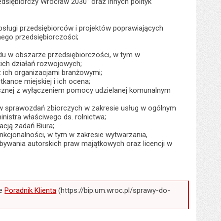
rzedsiębiorczy Wrocław 2030” oraz innych polityk
bsługi przedsiębiorców i projektów poprawiających
nego przedsiębiorczości;
zędu w obszarze przedsiębiorczości, w tym w
kich działań rozwojowych;
z ich organizacjami branżowymi;
ance miejskiej i ich ocena;
icznej z wyłączeniem pomocy udzielanej komunalnym
w sprawozdań zbiorczych w zakresie usług w ogólnym
istra właściwego ds. rolnictwa;
acją zadań Biura;
kcjonalności, w tym w zakresie wytwarzania,
bywania autorskich praw majątkowych oraz licencji w
ce
Poradnik Klienta
(https://bip.um.wroc.pl/sprawy-do-