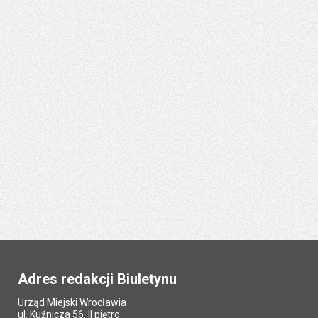
Adres redakcji Biuletynu
Urząd Miejski Wrocławia
ul. Kuźnicza 56, II piętro