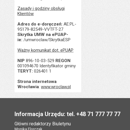
Zasady i godziny obsługi
Klientów
Adres do e-doręczeń:
AE:PL-
95179-82549-VVTFT-27
Skrytka UMW na ePUAP-
ie:
/umwroclaw/SkrytkaESP
Ważny komunikat dot. ePUAP
NIP
896-10-03-529
REGON
001094670 Identyfikator gminy
TERYT:
026401 1
Strona internetowa
Wrocławia
:
www.wroclaw.pl
Stopka
Informacja Urzędu: tel. +48 71 777 77 77
Główni redaktorzy Biuletynu
Monika Florczak