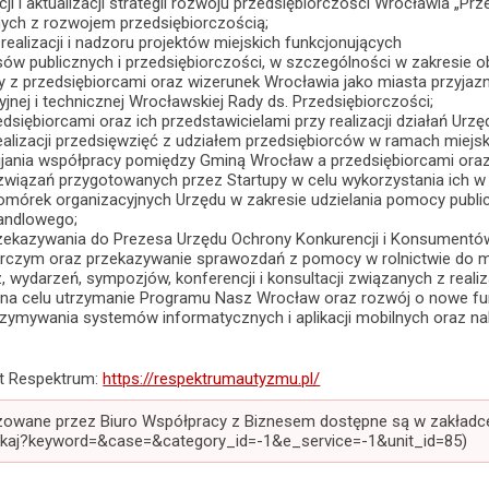
cji i aktualizacji strategii rozwoju przedsiębiorczości Wrocławia „P
nych z rozwojem przedsiębiorczością;
 realizacji i nadzoru projektów miejskich funkcjonujących
ów publicznych i przedsiębiorczości, w szczególności w zakresie o
 z przedsiębiorcami oraz wizerunek Wrocławia jako miasta przyjaz
yjnej i technicznej Wrocławskiej Rady ds. Przedsiębiorczości;
dsiębiorcami oraz ich przedstawicielami przy realizacji działań Ur
ealizacji przedsięwzięć z udziałem przedsiębiorców w ramach miejs
wijania współpracy pomiędzy Gminą Wrocław a przedsiębiorcami ora
wiązań przygotowanych przez Startupy w celu wykorzystania ich w tk
komórek organizacyjnych Urzędu w zakresie udzielania pomocy publ
andlowego;
rzekazywania do Prezesa Urzędu Ochrony Konkurencji i Konsumentó
arczym oraz przekazywanie sprawozdań z pomocy w rolnictwie do min
z, wydarzeń, sympozjów, konferencji i konsultacji związanych z realiz
 na celu utrzymanie Programu Nasz Wrocław oraz rozwój o nowe fun
rzymywania systemów informatycznych i aplikacji mobilnych oraz na
ekt Respektrum:
https://respektrumautyzmu.pl/
izowane przez Biuro Współpracy z Biznesem dostępne są w zakład
ukaj?keyword=&case=&category_id=-1&e_service=-1&unit_id=85)