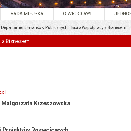
RADA MIEJSKA
O WROCŁAWIU
JEDNOS
Departament Finansów Publicznych
Biuro Współpracy z Biznesem
y z Biznesem
.pl
a: Małgorzata Krzeszowska
w i Projektów Rozwojowych