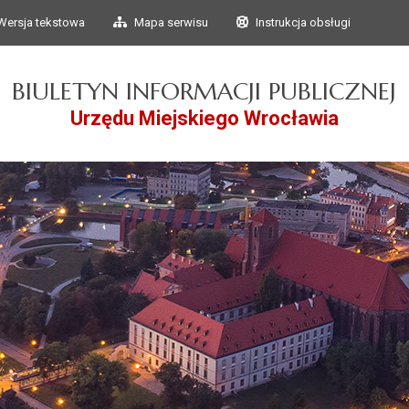
Przejdź do głównego
Przejdź do treści
Wersja tekstowa
Mapa serwisu
Instrukcja obsługi
menu
BIULETYN INFORMACJI PUBLICZNEJ
Urzędu Miejskiego Wrocławia