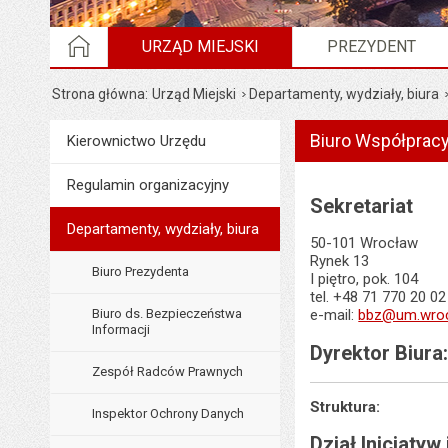
STRONA GŁÓWNA
URZĄD MIEJSKI
PREZYDENT
Strona główna
Urząd Miejski
Departamenty, wydziały, biura
Biuro Współprac
Menu
Kierownictwo Urzędu
Urząd Miejski
Regulamin organizacyjny
Sekretariat
Departamenty, wydziały, biura
50-101 Wrocław
Rynek 13
Biuro Prezydenta
I piętro, pok. 104
tel. +48 71 770 20 02
Biuro ds. Bezpieczeństwa
e-mail:
bbz@um.wroc
Informacji
Dyrektor Biur
Zespół Radców Prawnych
Struktura:
Inspektor Ochrony Danych
Dział Inicjaty