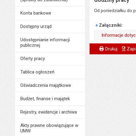
Godziny pracy
Od poniedziałku do p
Konta bankowe
Załączniki
Dostępny urząd
Informacje doty
Udostępnianie informacji
publicznej
Odpowiedzialny za 
Metryczka
Powiadom znajome
Odpowiedzialny za 
Drukuj
Zapi
Data wytworzenia:
Data wytworzenia:
Oferty pracy
Opublikował w BIP
Opublikował w BIP
Tablica ogłoszeń
Data opublikowani
Data opublikowani
Oświadczenia majątkowe
Liczba pobrań:
Ostatnio zaktualiz
Data ostatniej aktua
Budżet, finanse i majątek
Liczba wyświetleń:
Rejestry, ewidencje i archiwa
Akty prawne obowiązujące w
UMW