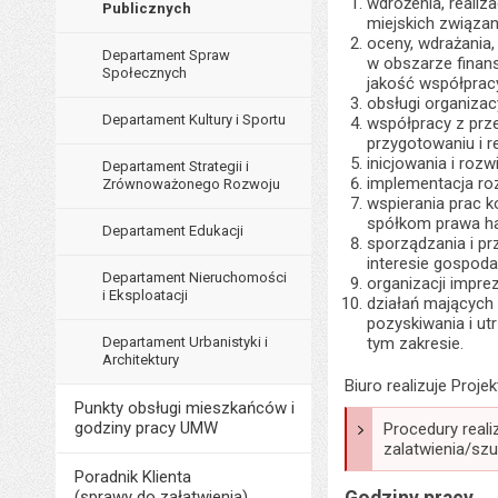
wdrożenia, realiza
Publicznych
miejskich związa
oceny, wdrażania,
Departament Spraw
w obszarze finans
Społecznych
jakość współpracy
obsługi organizac
Departament Kultury i Sportu
współpracy z prze
przygotowaniu i r
inicjowania i roz
Departament Strategii i
implementacja roz
Zrównoważonego Rozwoju
wspierania prac 
spółkom prawa h
Departament Edukacji
sporządzania i p
interesie gospod
Departament Nieruchomości
organizacji impre
i Eksploatacji
działań mających
pozyskiwania i ut
tym zakresie.
Departament Urbanistyki i
Architektury
Biuro realizuje Proj
Punkty obsługi mieszkańców i
godziny pracy UMW
Procedury real
zalatwienia/sz
Poradnik Klienta
(sprawy do załatwienia)