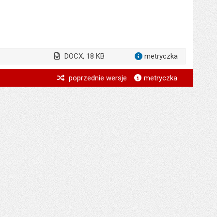
DOCX, 18 KB
metryczka
dla załąc
*
poprzednie wersje
metryczka
*
*
*
*