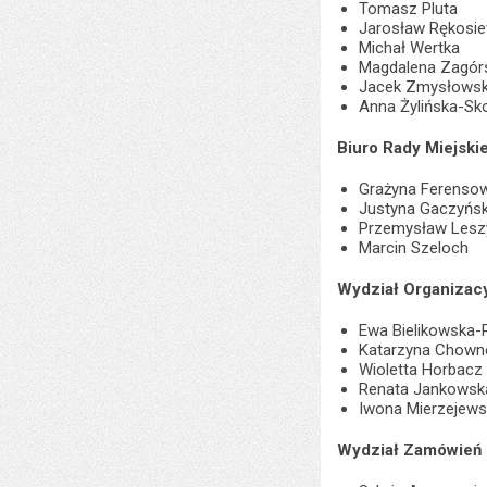
Tomasz Pluta
Jarosław Rękosie
Michał Wertka
Magdalena Zagór
Jacek Zmysłowsk
Anna Żylińska-Sk
Biuro Rady Miejskie
Grażyna Ferenso
Justyna Gaczyńs
Przemysław Lesz
Marcin Szeloch
Wydział Organizacy
Ewa Bielikowska-
Katarzyna Chown
Wioletta Horbacz
Renata Jankowsk
Iwona Mierzejew
Wydział Zamówień 