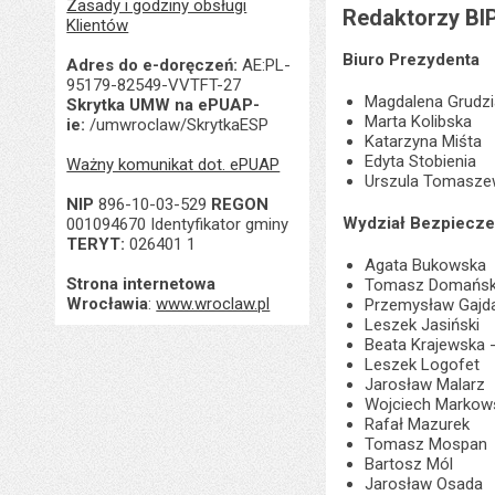
Zasady i godziny obsługi
Redaktorzy BI
Klientów
Biuro Prezydenta
Adres do e-doręczeń:
AE:PL-
95179-82549-VVTFT-27
Magdalena Grudzi
Skrytka UMW na ePUAP-
Marta Kolibska
ie:
/umwroclaw/SkrytkaESP
Katarzyna Miśta
Edyta Stobienia
Ważny komunikat dot. ePUAP
Urszula Tomasze
NIP
896-10-03-529
REGON
Wydział Bezpiecze
001094670 Identyfikator gminy
TERYT:
026401 1
Agata Bukowska
Strona internetowa
Tomasz Domańsk
Wrocławia
:
www.wroclaw.pl
Przemysław Gajd
Leszek Jasiński
Beata Krajewska 
Leszek Logofet
Jarosław Malarz
Wojciech Markow
Rafał Mazurek
Tomasz Mospan
Bartosz Mól
Jarosław Osada