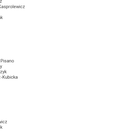
z
Kasprolewicz
ak
 Pisano
y
czyk
z-Kubicka
wicz
ak