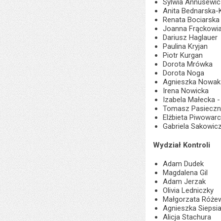
Sylwia Annusewic
Anita Bednarska-
Renata Bociarska
Joanna Frąckowi
Dariusz Haglauer
Paulina Kryjan
Piotr Kurgan
Dorota Mrówka
Dorota Noga
Agnieszka Nowak
Irena Nowicka
Izabela Małecka -
Tomasz Pasieczn
Elżbieta Piwowar
Gabriela Sakowic
Wydział Kontroli
Adam Dudek
Magdalena Gil
Adam Jerzak
Olivia Ledniczky
Małgorzata Róże
Agnieszka Siepsi
Alicja Stachura