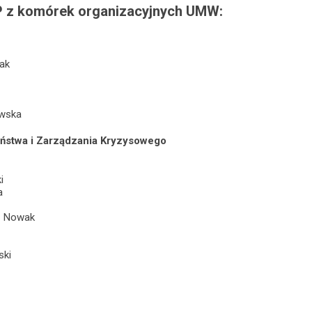
P z komórek organizacyjnych UMW:
ak
wska
ństwa i Zarządzania Kryzysowego
i
a
- Nowak
ski