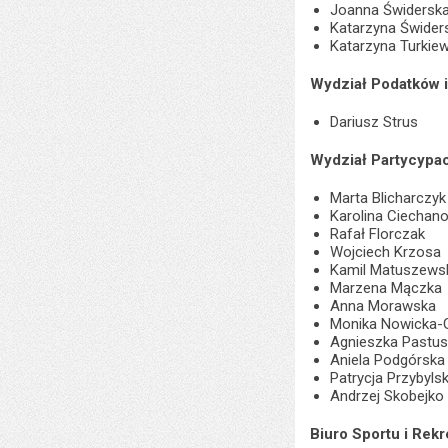
Joanna Świdersk
Katarzyna Świder
Katarzyna Turkie
Wydział Podatków i
Dariusz Strus
Wydział Partycypac
Marta Blicharczyk
Karolina Ciechan
Rafał Florczak
Wojciech Krzosa
Kamil Matuszews
Marzena Mączka
Anna Morawska
Monika Nowicka-
Agnieszka Pastus
Aniela Podgórska
Patrycja Przybyls
Andrzej Skobejko
Biuro Sportu i Rekr