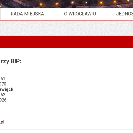
RADA MIEJSKA
O WROCŁAWIU
JEDNOS
rzy BIP:
 61
 970
ewięcki
 62
926
pl