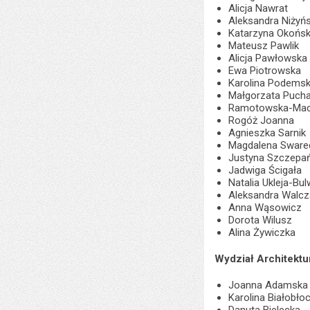
Alicja Nawrat
Aleksandra Niżyń
Katarzyna Okońs
Mateusz Pawlik
Alicja Pawłowska
Ewa Piotrowska
Karolina Podems
Małgorzata Pucha
Ramotowska-Mac
Rogóż Joanna
Agnieszka Sarnik
Magdalena Sware
Justyna Szczepa
Jadwiga Ścigała
Natalia Ukleja-Bu
Aleksandra Walcz
Anna Wąsowicz
Dorota Wilusz
Alina Żywiczka
Wydział Architektu
Joanna Adamska
Karolina Białobło