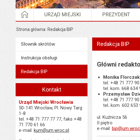
STRONA GŁÓWNA
URZĄD MIEJSKI
PREZYDENT
Strona główna
Redakcja BIP
Redakcja BIP
Menu
Słownik skrótów
Nie wyświetlone w menu
Instrukcja obsługi
Główni redakto
Redakcja BIP
Monika Florczak
tel. +48 71 777 90
tel. kom. 668 634
Kontakt
Przemysław Dzi
tel. +48 71 777 90
Urząd Miejski Wrocławia
tel
.
kom. 602 653 
50-141 Wrocław, Pl. Nowy Targ
1-8
ul. Kuźnicza 56
tel. +48 71 777 77 77, faks +48
II piętro
71 770 61 66
e-mail:
bip@um.wroc.
e-mail:
kum@um.wroc.pl