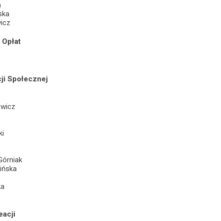
a
ska
wicz
 Opłat
ji Społecznej
owicz
ki
Górniak
ińska
ka
eacji