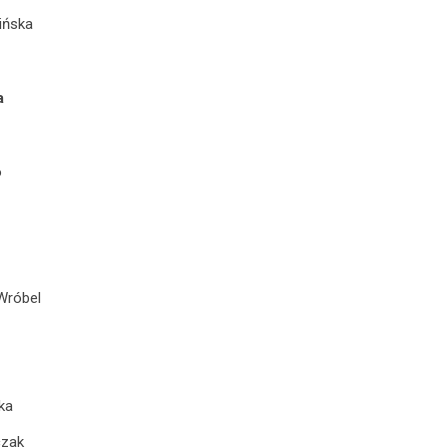
ińska
r
a
o
Wróbel
ka
czak