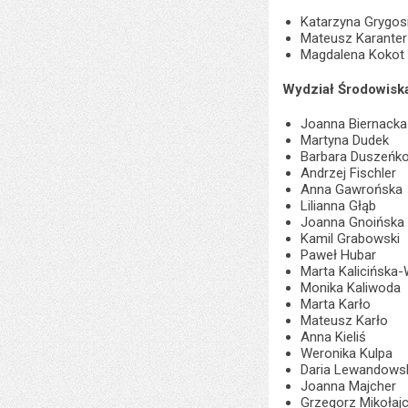
Katarzyna Grygos
Mateusz Karante
Magdalena Kokot
Wydział Środowisk
Joanna Biernacka
Martyna Dudek
Barbara Duszeńk
Andrzej Fischler
Anna Gawrońska
Lilianna Głąb
Joanna Gnoińska
Kamil Grabowski
Paweł Hubar
Marta Kalicińska-
Monika Kaliwoda
Marta Karło
Mateusz Karło
Anna Kieliś
Weronika Kulpa
Daria Lewandows
Joanna Majcher
Grzegorz Mikołaj