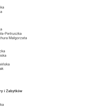
ska
ka
ka
ła-Pietruszka
hura Małgorzata
cka
ńska
lwińska
ak
ry i Zabytków
cka