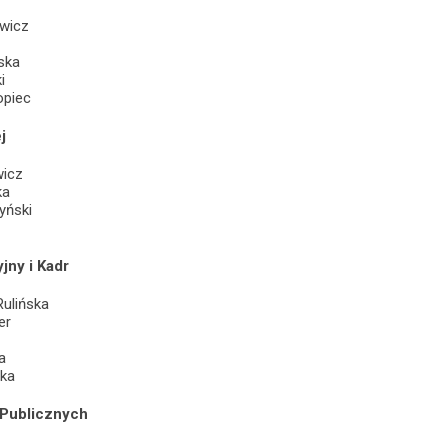
wicz
ska
i
opiec
j
wicz
ka
yński
jny i Kadr
Rulińska
er
a
ska
Publicznych