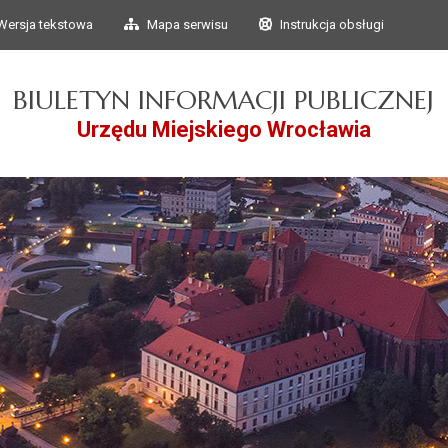
Przejdź do głównego
Przejdź do treści
Wersja tekstowa
Mapa serwisu
Instrukcja obsługi
menu
BIULETYN INFORMACJI PUBLICZNEJ
Urzędu Miejskiego Wrocławia