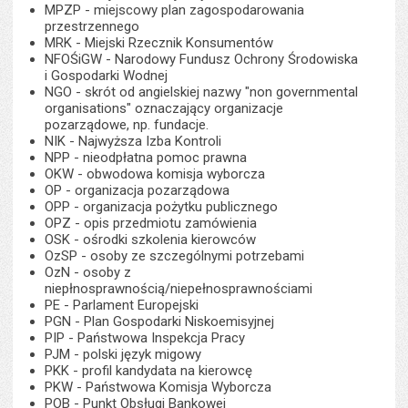
MPZP - miejscowy plan zagospodarowania
przestrzennego
MRK - Miejski Rzecznik Konsumentów
NFOŚiGW - Narodowy Fundusz Ochrony Środowiska
i Gospodarki Wodnej
NGO - skrót od angielskiej nazwy "non governmental
organisations" oznaczający organizacje
pozarządowe, np. fundacje.
NIK - Najwyższa Izba Kontroli
NPP - nieodpłatna pomoc prawna
OKW - obwodowa komisja wyborcza
OP - organizacja pozarządowa
OPP - organizacja pożytku publicznego
OPZ - opis przedmiotu zamówienia
OSK - ośrodki szkolenia kierowców
OzSP - osoby ze szczególnymi potrzebami
OzN - osoby z
niepłnosprawnością/niepełnosprawnościami
PE - Parlament Europejski
PGN - Plan Gospodarki Niskoemisyjnej
PIP - Państwowa Inspekcja Pracy
PJM - polski język migowy
PKK - profil kandydata na kierowcę
PKW - Państwowa Komisja Wyborcza
POB - Punkt Obsługi Bankowej