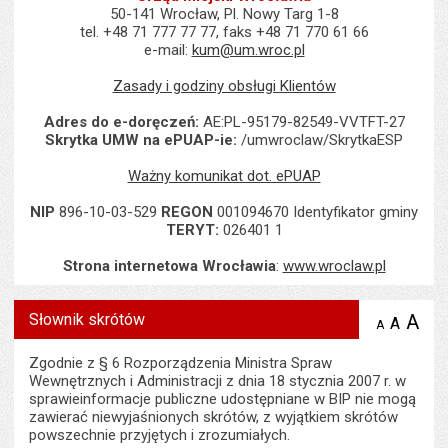
50-141 Wrocław, Pl. Nowy Targ 1-8
tel. +48 71 777 77 77, faks +48 71 770 61 66
e-mail:
kum@um.wroc.pl
Zasady i godziny obsługi Klientów
Adres do e-doręczeń:
AE:PL-95179-82549-VVTFT-27
Skrytka UMW na ePUAP-ie:
/umwroclaw/SkrytkaESP
Ważny komunikat dot. ePUAP
NIP
896-10-03-529
REGON
001094670 Identyfikator gminy
TERYT:
026401 1
Strona internetowa Wrocławia
:
www.wroclaw.pl
Słownik skrótów
A
po
A
domyś
A
zmniejsz
tekst na
wielk
te
stronie
tekstu
Zgodnie z § 6 Rozporządzenia Ministra Spraw
s
stron
Wewnętrznych i Administracji z dnia 18 stycznia 2007 r. w
sprawieinformacje publiczne udostępniane w BIP nie mogą
zawierać niewyjaśnionych skrótów, z wyjątkiem skrótów
powszechnie przyjętych i zrozumiałych.