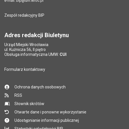
Data ostatniej aktualizacji:
19.05.2026 10:20
e-mail:
bip@um.wroc.pl
Pole wymagane
Adres e-mail znajomego
*
Liczba wyświetleń:
70542
Zespół redakcyjny BIP
Pytanie antyspamowe
Podaj słownie
Pole wymagane
wynik działania: 2 plus 8
*
Adres redakcji Biuletynu
Urząd Miejski Wrocławia
*
ul. Kuźnicza 56, II piętro
Pole wymagane
Obsługa informatyczna UMW:
CUI
Formularz kontaktowy
Ochrona danych osobowych
RSS
Słownik skrótów
Otwarte dane i ponowne wykorzystanie
Udostępnianie informacji publicznej
Statystyki oglądalności BIP