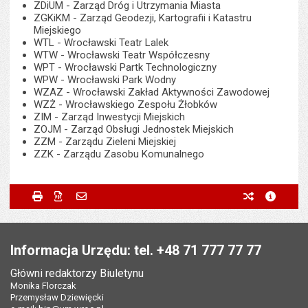
ZDiUM - Zarząd Dróg i Utrzymania Miasta
ZGKiKM - Zarząd Geodezji, Kartografii i Katastru
Miejskiego
WTL - Wrocławski Teatr Lalek
WTW - Wrocławski Teatr Współczesny
WPT - Wrocławski Partk Technologiczny
WPW - Wrocławski Park Wodny
WZAZ - Wrocławski Zakład Aktywności Zawodowej
WZŻ - Wrocławskiego Zespołu Żłobków
ZIM - Zarząd Inwestycji Miejskich
ZOJM - Zarząd Obsługi Jednostek Miejskich
ZZM - Zarządu Zieleni Miejskiej
ZZK - Zarządu Zasobu Komunalnego
Metryczka
Powiadom znajomego
Wytworzył:
Monika Florczak
Drukuj
Zapisz do PDF
Powiadom znajomego
poprzednie w
metryc
Powiadom znajomego
Pole wymagane
Twoje imię i nazwisko
*
Data wytworzenia:
22.07.2014
Stopka
Opublikował w BIP:
Monika Florczak
Pole wymagane
Twój adres e-mail
*
Informacja Urzędu: tel. +48 71 777 77 77
Data opublikowania:
22.07.2014 15:53
Główni redaktorzy Biuletynu
Pole wymagane
Tytuł e-maila
*
Monika Florczak
Ostatnio zaktualizował:
Monika Florczak
Przemysław Dziewięcki