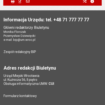
Odpowiedzialny za treść:
Monika Florczak
Drukuj
Zapisz do PDF
Powiadom znajomego
poprzednie w
metryc
Powiadom znajomego
Pole wymagane
Twoje imię i nazwisko
*
Data wytworzenia:
30.11.2018
Stopka
Opublikował w BIP:
Monika Florczak
Pole wymagane
Twój adres e-mail
*
Informacja Urzędu: tel. +48 71 777 77 77
Data opublikowania:
30.11.2018 13:28
Główni redaktorzy Biuletynu
Pole wymagane
Tytuł e-maila
*
Monika Florczak
Ostatnio zaktualizował:
Monika Florczak
Przemysław Dziewięcki
Data ostatniej aktualizacji:
29.06.2026 10:37
e-mail:
bip@um.wroc.pl
Pole wymagane
Adres e-mail znajomego
*
Liczba wyświetleń:
41729
Zespół redakcyjny BIP
Pytanie antyspamowe
Podaj słownie
Pole wymagane
wynik działania: 2 razy 3
*
Adres redakcji Biuletynu
Urząd Miejski Wrocławia
*
ul. Kuźnicza 56, II piętro
Pole wymagane
Obsługa informatyczna UMW:
CUI
Formularz kontaktowy