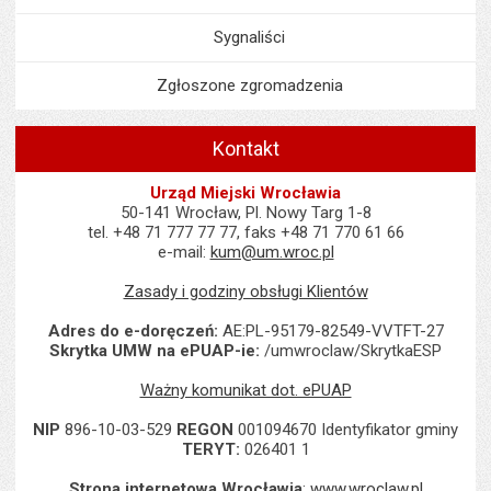
Sygnaliści
Zgłoszone zgromadzenia
Kontakt
Urząd Miejski Wrocławia
50-141 Wrocław, Pl. Nowy Targ 1-8
tel. +48 71 777 77 77, faks +48 71 770 61 66
e-mail:
kum@um.wroc.pl
Zasady i godziny obsługi Klientów
Adres do e-doręczeń:
AE:PL-95179-82549-VVTFT-27
Skrytka UMW na ePUAP-ie:
/umwroclaw/SkrytkaESP
Ważny komunikat dot. ePUAP
NIP
896-10-03-529
REGON
001094670 Identyfikator gminy
TERYT:
026401 1
Strona internetowa Wrocławia
:
www.wroclaw.pl