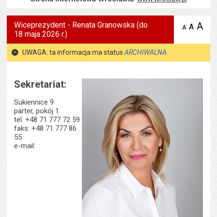
Wiceprezydent - Renata Granowska (do
A
po
A
domyś
A
zmniejsz
18 maja 2026 r.)
tekst na
wielk
te
stronie
tekstu
s
UWAGA: ta informacja ma status
ARCHIWALNA
stron
Sekretariat:
Sukiennice 9
parter, pokój 1
tel. +48 71 777 72 59
faks: +48 71 777 86
55
e-mail: