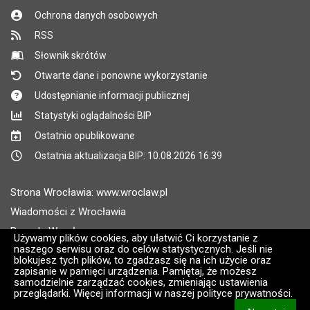
Ochrona danych osobowych
RSS
Słownik skrótów
Otwarte dane i ponowne wykorzystanie
Udostępnianie informacji publicznej
Statystyki oglądalności BIP
Ostatnio opublikowane
Ostatnia aktualizacja BIP: 10.08.2026 16:39
Strona Wrocławia: www.wroclaw.pl
Wiadomości z Wrocławia
Pogoda Wrocław
Używamy plików cookies, aby ułatwić Ci korzystanie z
naszego serwisu oraz do celów statystycznych. Jeśli nie
Rozkłady jazdy MPK Wrocław
blokujesz tych plików, to zgadzasz się na ich użycie oraz
Administratorem wroclaw.pl jest: ARAW
zapisanie w pamięci urządzenia. Pamiętaj, że możesz
samodzielnie zarządzać cookies, zmieniając ustawienia
przeglądarki. Więcej informacji w naszej polityce prywatności.
Wersja systemu: 2.8.30.09