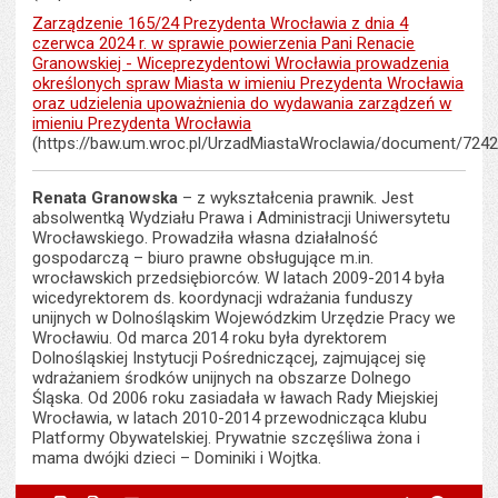
Zarządzenie 165/24 Prezydenta Wrocławia z dnia 4
czerwca 2024 r. w sprawie powierzenia Pani Renacie
Granowskiej - Wiceprezydentowi Wrocławia prowadzenia
określonych spraw Miasta w imieniu Prezydenta Wrocławia
oraz udzielenia upoważnienia do wydawania zarządzeń w
imieniu Prezydenta Wrocławia
(https://baw.um.wroc.pl/UrzadMiastaWroclawia/document/7242
Renata Granowska
– z wykształcenia prawnik. Jest
absolwentką Wydziału Prawa i Administracji Uniwersytetu
Wrocławskiego. Prowadziła własna działalność
gospodarczą – biuro prawne obsługujące m.in.
wrocławskich przedsiębiorców. W latach 2009-2014 była
wicedyrektorem ds. koordynacji wdrażania funduszy
unijnych w Dolnośląskim Wojewódzkim Urzędzie Pracy we
Wrocławiu. Od marca 2014 roku była dyrektorem
Dolnośląskiej Instytucji Pośredniczącej, zajmującej się
wdrażaniem środków unijnych na obszarze Dolnego
Śląska. Od 2006 roku zasiadała w ławach Rady Miejskiej
Wrocławia, w latach 2010-2014 przewodnicząca klubu
Platformy Obywatelskiej. Prywatnie szczęśliwa żona i
mama dwójki dzieci – Dominiki i Wojtka.
Metryczka
Powiadom znajomego