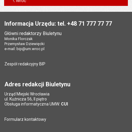
Wróć
Stopka
Informacja Urzędu: tel. +48 71 777 77 77
Główni redaktorzy Biuletynu
Monika Florczak
Przemysław Dziewięcki
e-mail:
bip@um.wroc.pl
Zespół redakcyjny BIP
Adres redakcji Biuletynu
Urząd Miejski Wrocławia
ul. Kuźnicza 56, II piętro
Obsługa informatyczna UMW:
CUI
Formularz kontaktowy