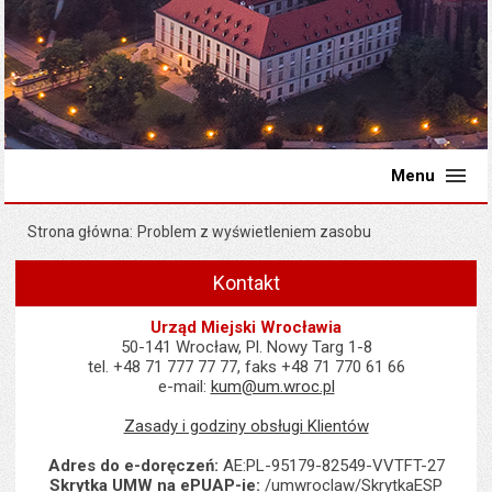
Menu
Strona główna
Problem z wyświetleniem zasobu
Kontakt
Urząd Miejski Wrocławia
50-141 Wrocław, Pl. Nowy Targ 1-8
tel. +48 71 777 77 77, faks +48 71 770 61 66
e-mail:
kum@um.wroc.pl
Zasady i godziny obsługi Klientów
Adres do e-doręczeń:
AE:PL-95179-82549-VVTFT-27
Skrytka UMW na ePUAP-ie:
/umwroclaw/SkrytkaESP