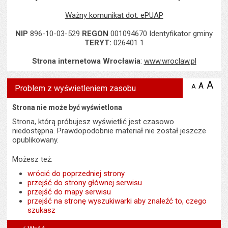
Ważny komunikat dot. ePUAP
NIP
896-10-03-529
REGON
001094670 Identyfikator gminy
TERYT:
026401 1
Strona internetowa Wrocławia
:
www.wroclaw.pl
A
po
A
domyś
A
zmniejsz
Problem z wyświetleniem zasobu
tekst na
wielk
te
stronie
tekstu
Strona nie może być wyświetlona
s
stron
Strona, którą próbujesz wyświetlić jest czasowo
niedostępna. Prawdopodobnie materiał nie został jeszcze
opublikowany.
Możesz też:
wrócić do poprzedniej strony
przejść do strony głównej serwisu
przejść do mapy serwisu
przejść na stronę wyszukiwarki aby znaleźć to, czego
szukasz