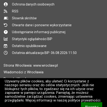
Ochrona danych osobowych
RSS
Słownik skrótów
Otwarte dane i ponowne wykorzystanie
Udostępnianie informacji publicznej
Statystyki oglądalności BIP
Ostatnio opublikowane
Ostatnia aktualizacja BIP: 06.08.2026 11:50
Strona Wrocławia: www.wroclaw.pl
Wiadomości z Wrocławia
Pogoda Wrocław
Używamy plików cookies, aby ułatwić Ci korzystanie z
naszego serwisu oraz do celów statystycznych. Jeśli nie
Rozkłady jazdy MPK Wrocław
blokujesz tych plików, to zgadzasz się na ich użycie oraz
Administratorem wroclaw.pl jest: ARAW
zapisanie w pamięci urządzenia. Pamiętaj, że możesz
samodzielnie zarządzać cookies, zmieniając ustawienia
przeglądarki. Więcej informacji w naszej polityce prywatności.
Wersja systemu: 2.8.30.09