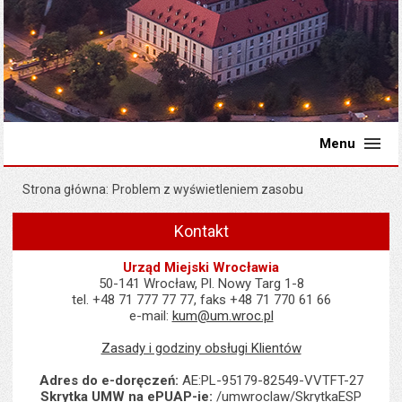
Menu
Strona główna
Problem z wyświetleniem zasobu
Kontakt
Urząd Miejski Wrocławia
50-141 Wrocław, Pl. Nowy Targ 1-8
tel. +48 71 777 77 77, faks +48 71 770 61 66
e-mail:
kum@um.wroc.pl
Zasady i godziny obsługi Klientów
Adres do e-doręczeń:
AE:PL-95179-82549-VVTFT-27
Skrytka UMW na ePUAP-ie:
/umwroclaw/SkrytkaESP