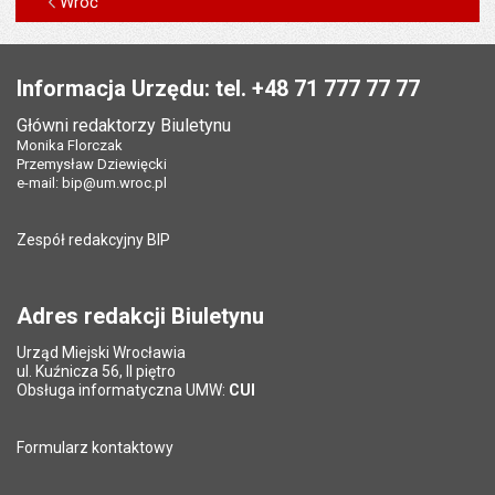
Wróć
Stopka
Informacja Urzędu: tel. +48 71 777 77 77
Główni redaktorzy Biuletynu
Monika Florczak
Przemysław Dziewięcki
e-mail:
bip@um.wroc.pl
Zespół redakcyjny BIP
Adres redakcji Biuletynu
Urząd Miejski Wrocławia
ul. Kuźnicza 56, II piętro
Obsługa informatyczna UMW:
CUI
Formularz kontaktowy