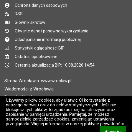
Ochrona danych osobowych
RSS
Słownik skrótów
Otwarte dane i ponowne wykorzystanie
Udostępnianie informacji publicznej
Statystyki oglądalności BIP
Ostatnio opublikowane
Ostatnia aktualizacja BIP: 10.08.2026 14:54
Strona Wrocławia: www.wroclaw.pl
Wiadomości z Wrocławia
Pogoda Wrocław
Używamy plików cookies, aby ułatwić Ci korzystanie z
naszego serwisu oraz do celów statystycznych. Jeśli nie
Rozkłady jazdy MPK Wrocław
blokujesz tych plików, to zgadzasz się na ich użycie oraz
Administratorem wroclaw.pl jest: ARAW
zapisanie w pamięci urządzenia. Pamiętaj, że możesz
samodzielnie zarządzać cookies, zmieniając ustawienia
przeglądarki. Więcej informacji w naszej polityce prywatności.
Wersja systemu: 2.8.30.09