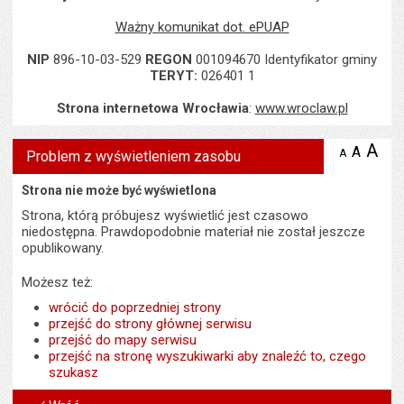
Ważny komunikat dot. ePUAP
NIP
896-10-03-529
REGON
001094670 Identyfikator gminy
TERYT:
026401 1
Strona internetowa Wrocławia
:
www.wroclaw.pl
A
po
A
domyś
A
zmniejsz
Problem z wyświetleniem zasobu
tekst na
wielk
te
stronie
tekstu
Strona nie może być wyświetlona
s
stron
Strona, którą próbujesz wyświetlić jest czasowo
niedostępna. Prawdopodobnie materiał nie został jeszcze
opublikowany.
Możesz też:
wrócić do poprzedniej strony
przejść do strony głównej serwisu
przejść do mapy serwisu
przejść na stronę wyszukiwarki aby znaleźć to, czego
szukasz