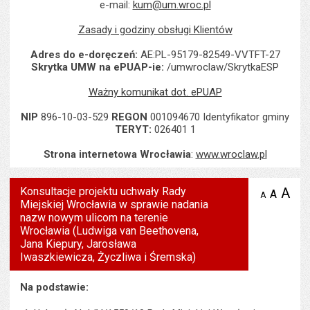
e-mail:
kum@um.wroc.pl
Zasady i godziny obsługi Klientów
Adres do e-doręczeń:
AE:PL-95179-82549-VVTFT-27
Skrytka UMW na ePUAP-ie:
/umwroclaw/SkrytkaESP
Ważny komunikat dot. ePUAP
NIP
896-10-03-529
REGON
001094670 Identyfikator gminy
TERYT:
026401 1
Strona internetowa Wrocławia
:
www.wroclaw.pl
Konsultacje projektu uchwały Rady
A
po
A
domyś
A
zmniejsz
Miejskiej Wrocławia w sprawie nadania
tekst na
wielk
te
stronie
nazw nowym ulicom na terenie
tekstu
s
Wrocławia (Ludwiga van Beethovena,
stron
Jana Kiepury, Jarosława
Iwaszkiewicza, Życzliwa i Śremska)
Na podstawie: