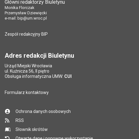
Główni redaktorzy Biuletynu
Pole wymagane
Liczba pobrań:
Tytuł e-maila
*
195
Monika Florczak
Opublikował w BIP:
Monika Florczak
Przemysław Dziewięcki
Data opublikowania:
31.07.2012 12:13
e-mail:
bip@um.wroc.pl
Pole wymagane
Adres e-mail znajomego
*
Liczba wyświetleń:
571
Zespół redakcyjny BIP
Pytanie antyspamowe
Podaj słownie
Pole wymagane
wynik działania: 11 minus 6
*
Adres redakcji Biuletynu
Urząd Miejski Wrocławia
*
ul. Kuźnicza 56, II piętro
Pole wymagane
Obsługa informatyczna UMW:
CUI
Formularz kontaktowy
Ochrona danych osobowych
RSS
Słownik skrótów
Otwarte dane i ponowne wykorzystanie