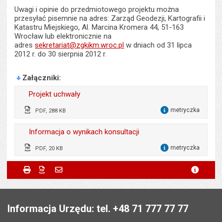
Uwagi i opinie do przedmiotowego projektu można
przesyłać pisemnie na adres: Zarząd Geodezji, Kartografii i
Katastru Miejskiego, Al. Marcina Kromera 44, 51-163
Wrocław lub elektronicznie na
adres
sekretariat@zgkikm.wroc.pl
w dniach od 31 lipca
2012 r. do 30 sierpnia 2012 r.
Załączniki
Projekt uchwały
metryczka
PDF, 288 KB
dla 
Wytworzył:
Mira Harhala
Informacja o wynikach konsultacji
Data wytworzenia:
31.07.2012
metryczka
PDF, 20 KB
dla 
Opublikował w BIP:
Monika Florczak
Wytworzył:
Mira Harhala
Metryczka
Powiadom znajomego
Podmiot udostępniający:
Urząd Miejski Wrocławia
Drukuj
Zapisz do PDF
Powiadom znajomego
metryc
Powiadom znajomego
Data opublikowania:
Pole wymagane
31.07.2012 12:13
Twoje imię i nazwisko
*
Data wytworzenia:
31.07.2012
Wytworzył:
Mira Harhala
Liczba pobrań:
200
Stopka
Opublikował w BIP:
Monika Florczak
Odpowiedzialny za treść:
Mira Harhala
Pole wymagane
Twój adres e-mail
*
Informacja Urzędu: tel. +48 71 777 77 77
Data opublikowania:
31.07.2012 12:13
Data wytworzenia:
31.07.2012