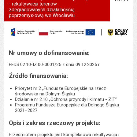
- rekultywacja terenów
tekst na
wielk
te
stronie
zdegradowanych działalnością
tekstu
s
poprzemysłową we Wrocławiu
stron
Nr umowy o dofinansowanie:
FEDS.02.10-IZ.00-0001/25 z dnia 09.12.2025 r.
Źródło finansowania:
Priorytet nr 2 „Fundusze Europejskie na rzecz
środowiska na Dolnym Śląsku
Działanie nr 2.10 „Ochrona przyrody i klimatu - ZIT”
Programu Fundusze Europejskie dla Dolnego Śląska
2021–2027
Opis i zakres rzeczowy projektu:
Przedmiotem projektu jest kompleksowa rekultywacja i