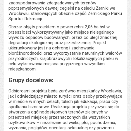
zagospodarowanie zdegradowanych terenów
poprzemysłowych dawnej cegielni na osiedlu Żerniki we
Wrocławiu, stanowiących obecnie część Żernickiego Parku
Sportu i Rekreacji.
Obszar objęty projektem o powierzchni 2,06 ha był w
przeszłości wykorzystywany jako miejsce nielegalnego
wywozu odpadów budowlanych, przez co uległ znacznej
degradacji ekologicznej oraz przestrzennej. Projekt
ukierunkowany jest na ochronę i zachowanie
bioróżnorodności oraz wykorzystanie naturalnych walorów
przyrodniczych, krajobrazowych i lokalizacyjnych parku w
celu wykreowania miejsca przyjaznego wszystkim
mieszkańcom.
Grupy docelowe:
Odbiorcami projektu będą zarówno mieszkańcy Wrocławia,
jak i odwiedzający miasto turyści oraz osoby przebywające
w mieście w innych celach, takich jak edukacja, praca czy
spotkania biznesowe. Realizacja projektu przyczyni się do
stworzenia ogólnodostępnych terenów zielonych w
przestrzeni miejskiej przeznaczonych dla wszystkich
użytkowników – niezależnie od wieku, płci, pochodzenia,
wyznania, poglądów, orientacji seksualnej czy poziomu