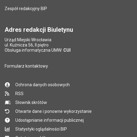
Liczba wyświetleń:
200
Zespół redakcyjny BIP
Pytanie antyspamowe
Podaj słownie
Pole wymagane
wynik działania: 16 minus 9
*
Adres redakcji Biuletynu
Urząd Miejski Wrocławia
*
ul. Kuźnicza 56, II piętro
Pole wymagane
Obsługa informatyczna UMW:
CUI
Formularz kontaktowy
Ochrona danych osobowych
RSS
Słownik skrótów
Otwarte dane i ponowne wykorzystanie
Udostępnianie informacji publicznej
Statystyki oglądalności BIP