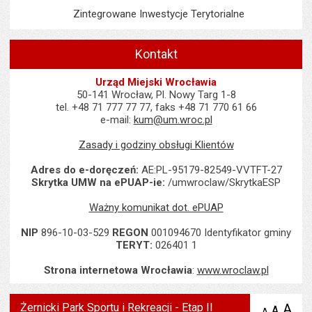
Zintegrowane Inwestycje Terytorialne
Kontakt
Urząd Miejski Wrocławia
50-141 Wrocław, Pl. Nowy Targ 1-8
tel. +48 71 777 77 77, faks +48 71 770 61 66
e-mail:
kum@um.wroc.pl
Zasady i godziny obsługi Klientów
Adres do e-doręczeń:
AE:PL-95179-82549-VVTFT-27
Skrytka UMW na ePUAP-ie:
/umwroclaw/SkrytkaESP
Ważny komunikat dot. ePUAP
NIP
896-10-03-529
REGON
001094670 Identyfikator gminy
TERYT:
026401 1
Strona internetowa Wrocławia
:
www.wroclaw.pl
Żernicki Park Sportu i Rekreacji - Etap II
A
po
A
domyś
A
zmniejsz