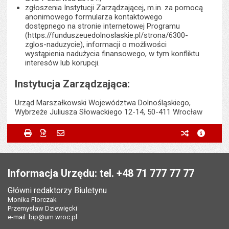
zgłoszenia Instytucji Zarządzającej, m.in. za pomocą
anonimowego formularza kontaktowego
dostępnego na stronie internetowej Programu
(https://funduszeuedolnoslaskie.pl/strona/6300-
zglos-naduzycie), informacji o możliwości
wystąpienia nadużycia finansowego, w tym konfliktu
interesów lub korupcji.
Instytucja Zarządzająca:
Urząd Marszałkowski Województwa Dolnośląskiego,
Wybrzeże Juliusza Słowackiego 12-14, 50-411 Wrocław
Metryczka
Powiadom znajomego
Odpowiedzialny za treść:
Magdalena Dimitulis
Drukuj
Zapisz do PDF
Powiadom znajomego
poprzednie w
metryc
Powiadom znajomego
Pole wymagane
Twoje imię i nazwisko
*
Data wytworzenia:
19.12.2025
Stopka
Opublikował w BIP:
Monika Florczak
Pole wymagane
Twój adres e-mail
*
Informacja Urzędu: tel. +48 71 777 77 77
Data opublikowania:
22.12.2025 08:19
Główni redaktorzy Biuletynu
Pole wymagane
Tytuł e-maila
*
Monika Florczak
Ostatnio zaktualizował:
Monika Florczak
Przemysław Dziewięcki
Data ostatniej aktualizacji:
22.12.2025 09:31
e-mail:
bip@um.wroc.pl
Pole wymagane
Adres e-mail znajomego
*