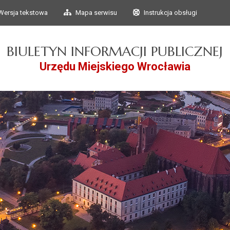
Przejdź do głównego
Przejdź do treści
Wersja tekstowa
Mapa serwisu
Instrukcja obsługi
menu
BIULETYN INFORMACJI PUBLICZNEJ
Urzędu Miejskiego Wrocławia