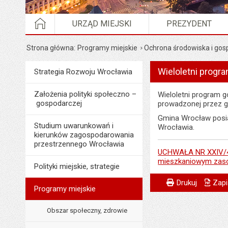
STRONA GŁÓWNA
URZĄD MIEJSKI
PREZYDENT
Strona główna
Programy miejskie
Ochrona środowiska i go
Wieloletni prog
Menu
Strategia Rozwoju Wrocławia
Programy i projekty miasta
Założenia polityki społeczno –
Wieloletni program
gospodarczej
prowadzonej przez gm
Gmina Wrocław posi
Studium uwarunkowań i
Wrocławia.
kierunków zagospodarowania
przestrzennego Wrocławia
UCHWAŁA NR XXIV/476
mieszkaniowym zaso
Polityki miejskie, strategie
Metryczka
Powiadom znajome
Odpowiedzialny za 
Drukuj
Zapi
Programy miejskie
Data wytworzenia:
Obszar społeczny, zdrowie
Opublikował w BIP