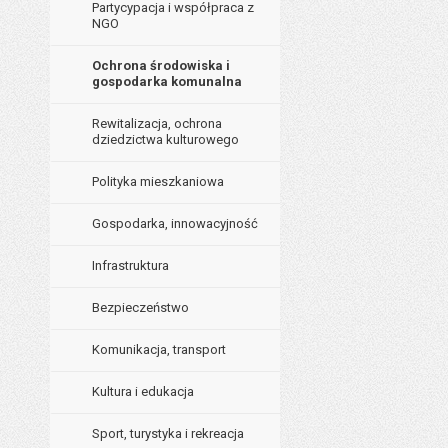
Partycypacja i współpraca z
Data opublikowani
NGO
Ostatnio zaktualiz
Ochrona środowiska i
Data ostatniej aktua
gospodarka komunalna
Liczba wyświetleń:
Rewitalizacja, ochrona
dziedzictwa kulturowego
Polityka mieszkaniowa
Gospodarka, innowacyjność
Infrastruktura
Bezpieczeństwo
Komunikacja, transport
Kultura i edukacja
Sport, turystyka i rekreacja