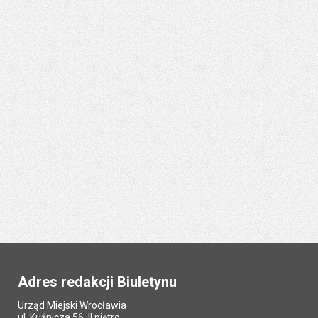
Adres redakcji Biuletynu
Urząd Miejski Wrocławia
ul. Kuźnicza 56, II piętro