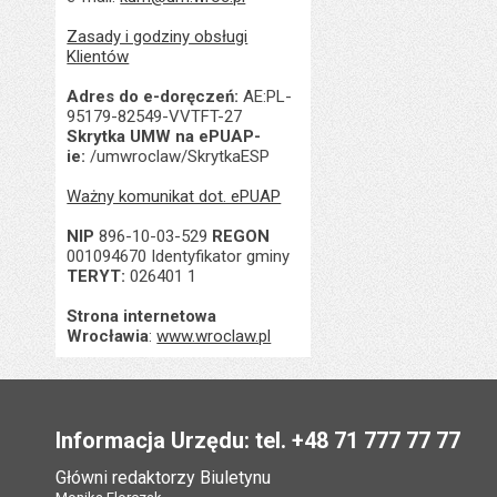
Zasady i godziny obsługi
Klientów
Adres do e-doręczeń:
AE:PL-
95179-82549-VVTFT-27
Skrytka UMW na ePUAP-
ie:
/umwroclaw/SkrytkaESP
Ważny komunikat dot. ePUAP
NIP
896-10-03-529
REGON
001094670 Identyfikator gminy
TERYT:
026401 1
Strona internetowa
Wrocławia
:
www.wroclaw.pl
Stopka
Informacja Urzędu: tel. +48 71 777 77 77
Główni redaktorzy Biuletynu