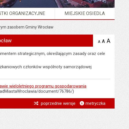
TKI ORGANIZACYJNE
MIEJSKIE OSIEDLA
owym zasobem Gminy Wrocław
ocław
A
powię
A
domyślna
A
zmniejsz
tekst na
wielkość
tekst 
stronie
tekstu na
entem strategicznym, określającym zasady oraz cele
stron
stronie
eszkaniowych członków wspólnoty samorządowej
rawie wieloletniego programu gospodarowania
rzadMiastaWroclawia/document/76786/)
*
poprzednie wersje
metryczka
*
*