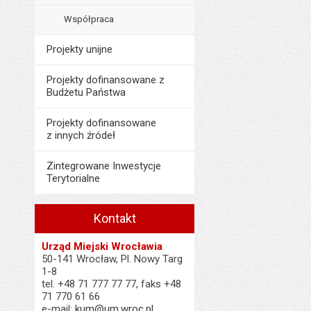
Współpraca
Projekty unijne
Projekty dofinansowane z
Budżetu Państwa
Projekty dofinansowane
z innych źródeł
Zintegrowane Inwestycje
Terytorialne
Kontakt
Urząd Miejski Wrocławia
50-141 Wrocław, Pl. Nowy Targ
1-8
tel. +48 71 777 77 77, faks +48
71 770 61 66
e-mail:
kum@um.wroc.pl