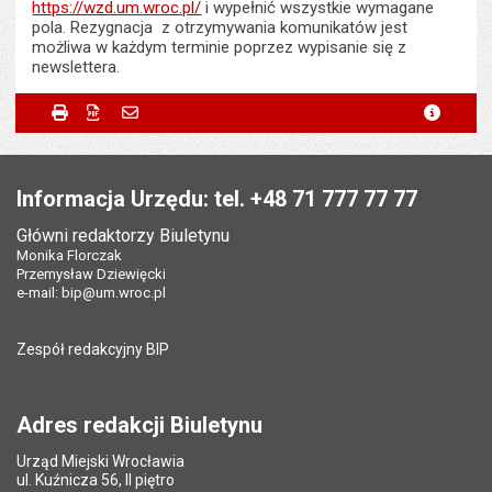
https://wzd.um.wroc.pl/
i wypełnić wszystkie wymagane
pola. Rezygnacja z otrzymywania komunikatów jest
możliwa w każdym terminie poprzez wypisanie się z
newslettera.
Metryczka
Powiadom znajomego
Wytworzył:
Paweł Madej
Drukuj
Zapisz do PDF
Powiadom znajomego
metryc
Powiadom znajomego
Pole wymagane
Twoje imię i nazwisko
*
Data wytworzenia:
03.10.2019
Stopka
Opublikował w BIP:
Marta Kolibska
Pole wymagane
Twój adres e-mail
*
Informacja Urzędu: tel. +48 71 777 77 77
Data opublikowania:
03.10.2019 13:39
Główni redaktorzy Biuletynu
Pole wymagane
Tytuł e-maila
*
Monika Florczak
Liczba wyświetleń:
1373
Przemysław Dziewięcki
e-mail:
bip@um.wroc.pl
Pole wymagane
Adres e-mail znajomego
*
Zespół redakcyjny BIP
Pytanie antyspamowe
Podaj słownie
Pole wymagane
wynik działania: 2 plus 8
*
Adres redakcji Biuletynu
Urząd Miejski Wrocławia
*
ul. Kuźnicza 56, II piętro