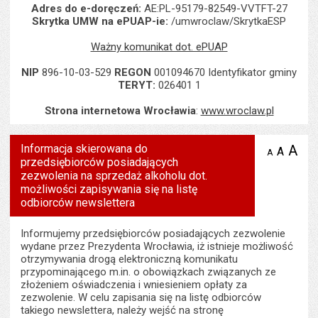
Adres do e-doręczeń:
AE:PL-95179-82549-VVTFT-27
Skrytka UMW na ePUAP-ie:
/umwroclaw/SkrytkaESP
Ważny komunikat dot. ePUAP
NIP
896-10-03-529
REGON
001094670 Identyfikator gminy
TERYT:
026401 1
Strona internetowa Wrocławia
:
www.wroclaw.pl
Informacja skierowana do
A
po
A
domyś
A
zmniejsz
przedsiębiorców posiadających
tekst na
wielk
te
stronie
zezwolenia na sprzedaż alkoholu dot.
tekstu
s
możliwości zapisywania się na listę
stron
odbiorców newslettera
Informujemy przedsiębiorców posiadających zezwolenie
wydane przez Prezydenta Wrocławia, iż istnieje możliwość
otrzymywania drogą elektroniczną komunikatu
przypominającego m.in. o obowiązkach związanych ze
złożeniem oświadczenia i wniesieniem opłaty za
zezwolenie. W celu zapisania się na listę odbiorców
takiego newslettera, należy wejść na stronę