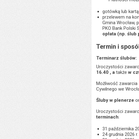
gotówką lub kart
przelewem na kon
Gmina Wrocław, p
PKO Bank Polski 
opłata (np. ślub
Termin i sposó
Terminarz ślubów:
Uroczystości zawarc
16.40 , a
także
w czw
Możliwość zawarcia 
Cywilnego we Wrocła
Śluby w plenerze
o
Uroczystości zawar
terminach
:
31 października 20
24 grudnia 2026 r.