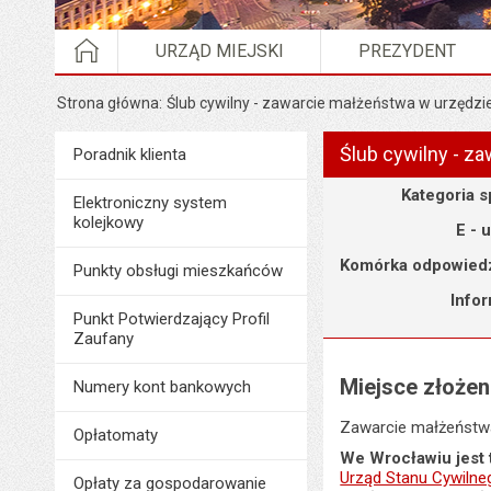
STRONA GŁÓWNA
URZĄD MIEJSKI
PREZYDENT
Strona główna
Ślub cywilny - zawarcie małżeństwa w urzędzi
Ślub cywilny - z
Menu
Poradnik klienta
Poradnik Klienta
Szczegóły
Kategoria 
Elektroniczny system
kolejkowy
E - 
Komórka odpowiedz
Punkty obsługi mieszkańców
Info
Punkt Potwierdzający Profil
Zaufany
Miejsce złoże
Numery kont bankowych
Zawarcie małżeństwa
Opłatomaty
We Wrocławiu jest 
Urząd Stanu Cywilne
Opłaty za gospodarowanie