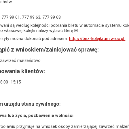
łżeństw
, 777 99 61, 777 99 63, 777 99 68
giwani są według kolejności pobrania biletu w automacie systemu ko
do właściwej kolejki należy wybrać literę M.
 wizyty można dokonać pod adresem:
https://bez-kolejki.um.wroc.pl
pić z wnioskiem/zainicjować sprawę:
 zawrzeć małżeństwo.
owania klientów:
k 8:00–15:15
m urzędu stanu cywilnego:
wia lub życia, pozbawienie wolności
ocławiu przyjmuje na wniosek osoby zamierzającej zawrzeć małżeń