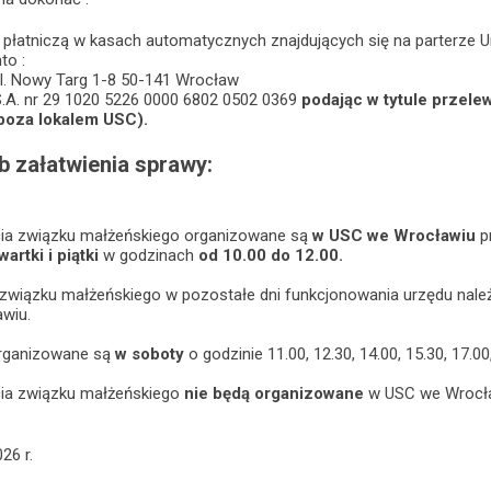
ą płatniczą w kasach automatycznych znajdujących się na parterze 
to :
l. Nowy Targ 1-8 50-141 Wrocław
S.A. nr 29 1020 5226 0000 6802 0502 0369
podając w tytule przele
 poza lokalem USC).
b załatwienia sprawy:
ia związku małżeńskiego organizowane są
w USC we Wrocławiu
p
artki i piątki
w godzinach
od 10.00 do 12.00.
związku małżeńskiego w pozostałe dni funkcjonowania urzędu należ
wiu.
rganizowane są
w soboty
o godzinie 11.00, 12.30, 14.00, 15.30, 17.0
cia związku małżeńskiego
nie będą organizowane
w USC we Wrocł
26 r.