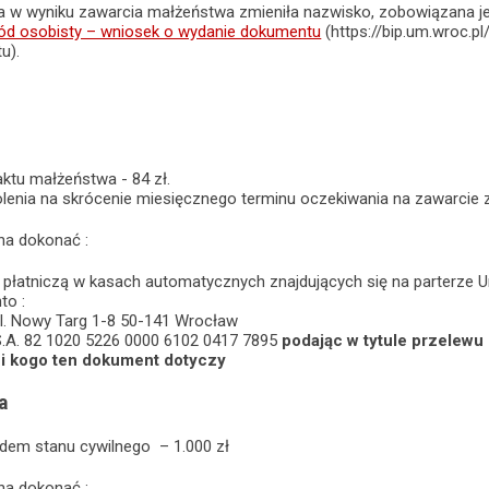
a w wyniku zawarcia małżeństwa zmieniła nazwisko, zobowiązana j
d osobisty – wniosek o wydanie dokumentu
(https://bip.um.wroc.
u).
ktu małżeństwa - 84 zł.
lenia na skrócenie miesięcznego terminu oczekiwania na zawarcie 
na dokonać :
ą płatniczą w kasach automatycznych znajdujących się na parterze 
to :
l. Nowy Targ 1-8 50-141 Wrocław
S.A. 82 1020 5226 0000 6102 0417 7895
podając w tytule przelewu
 i kogo ten dokument dotyczy
a
ędem stanu cywilnego – 1.000 zł
na dokonać :