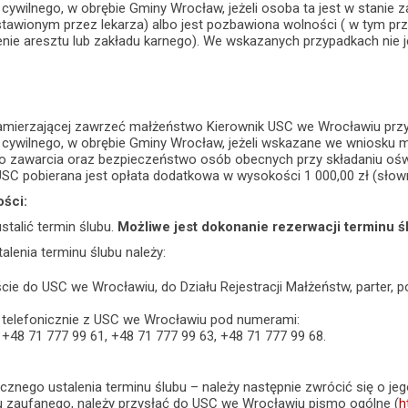
ywilnego, w obrębie Gminy Wrocław, jeżeli osoba ta jest w stanie za
awionym przez lekarza) albo jest pozbawiona wolności ( w tym pr
nie aresztu lub zakładu karnego). We wskazanych przypadkach nie j
mierzającej zawrzeć małżeństwo Kierownik USC we Wrocławiu przy
cywilnego, w obrębie Gminy Wrocław, jeżeli wskazane we wniosku
go zawarcia oraz bezpieczeństwo osób obecnych przy składaniu ośw
SC pobierana jest opłata dodatkowa w wysokości 1 000,00 zł (słownie
ości:
stalić termin ślubu.
Możliwe jest dokonanie rezerwacji terminu ś
alenia terminu ślubu należy:
ście do USC we Wrocławiu, do Działu Rejestracji Małżeństw, parter, p
 telefonicznie z USC we Wrocławiu pod numerami:
 +48 71 777 99 61, +48 71 777 99 63, +48 71 777 99 68.
cznego ustalenia terminu ślubu – należy następnie zwrócić się o je
filu zaufanego, należy przysłać do USC we Wrocławiu pismo ogólne (
h