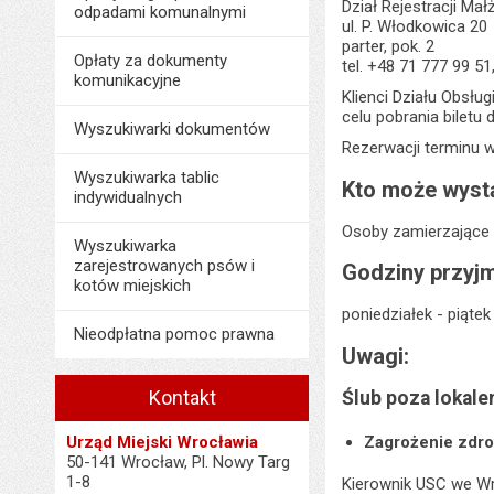
Dział Rejestracji Ma
odpadami komunalnymi
ul. P. Włodkowica 20
parter, pok. 2
Opłaty za dokumenty
tel. +48 71 777 99 51
komunikacyjne
Klienci Działu Obsłu
celu pobrania biletu 
Wyszukiwarki dokumentów
Rezerwacji terminu
Wyszukiwarka tablic
Kto może wystą
indywidualnych
Osoby zamierzające
Wyszukiwarka
zarejestrowanych psów i
Godziny przyjm
kotów miejskich
poniedziałek - piąte
Nieodpłatna pomoc prawna
Uwagi:
Kontakt
Ślub poza lokale
Urząd Miejski Wrocławia
Zagrożenie zdro
50-141 Wrocław, Pl. Nowy Targ
1-8
Kierownik USC we Wr