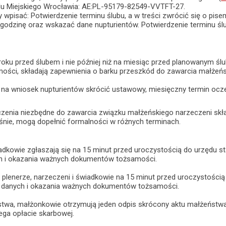
u Miejskiego Wrocławia: AE:PL-95179-82549-VVTFT-27.
y wpisać: Potwierdzenie terminu ślubu, a w treści zwrócić się o pis
i godzinę oraz wskazać dane nupturientów. Potwierdzenie terminu ś
roku przed ślubem i nie później niż na miesiąc przed planowanym śl
ści, składają zapewnienia o barku przeszkód do zawarcia małżeńst
na wniosek nupturientów skrócić ustawowy, miesięczny termin ocze
enia niezbędne do zawarcia związku małżeńskiego narzeczeni składaj
śnie, mogą dopełnić formalności w różnych terminach.
adkowie zgłaszają się na 15 minut przed uroczystością do urzędu s
h i okazania ważnych dokumentów tożsamości.
plenerze, narzeczeni i świadkowie na 15 minut przed uroczystością 
a danych i okazania ważnych dokumentów tożsamości.
twa, małżonkowie otrzymują jeden odpis skrócony aktu małżeństwa
ega opłacie skarbowej.