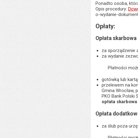
Ponadto osoba, któr
Opis procedury:
Dowó
o-wydanie-dokument
Opłaty:
Opłata skarbowa
za sporządzenie a
za wydanie zezwo
Płatności moż
gotówką lub kart
przelewem na kon
Gmina Wrocław, p
PKO Bank Polski 
opłata skarbowa
Opłata dodatkow
za ślub poza urz
Płatności moż