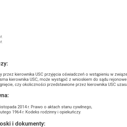
.
r.
r.
zy:
przez kierownika USC przyjęcia oświadczeń o wstąpieniu w związek
 pisma kierownika USC, może wystąpić z wnioskiem do sądu rejonow
ygnięcie, czy okoliczności przedstawione przez kierownika USC uz
na:
listopada 2014 r. Prawo o aktach stanu cywilnego,
lutego 1964 r. Kodeks rodzinny i opiekuńczy.
ski i dokumenty: