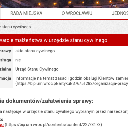
RADA MIEJSKA
O WROCŁAWIU
JEDNOS
e stanu cywilnego
awarcie małżeństwa w urzędzie stanu cywilnego
sprawy
akta stanu cywilnego
usługa
nie
ialna
Urząd Stanu Cywilnego
rmacja
Informacje na temat zasad i godzin obsługi Klientów zamie
(https://bip.um.wroc.pl/artykul/376/51282/organizacja-pracy
nia dokumentów/załatwienia sprawy:
 następuje w urzędzie stanu cywilnego wybranym przez narzeczon
to:
go
(https://bip.um.wroc.pl/contents/content/227/3173)