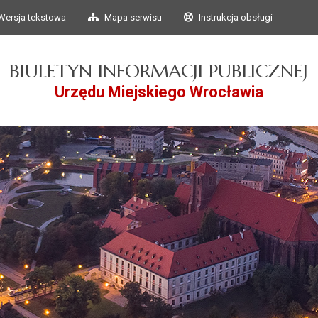
Przejdź do głównego
Przejdź do treści
Wersja tekstowa
Mapa serwisu
Instrukcja obsługi
menu
BIULETYN INFORMACJI PUBLICZNEJ
Urzędu Miejskiego Wrocławia