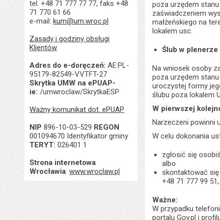
tel. +48 71 777 77 77, faks +48
poza urzędem stanu c
71 770 61 66
zaświadczeniem wyst
e-mail:
kum@um.wroc.pl
małżeńskiego na tere
lokalem usc.
Zasady i godziny obsługi
Klientów
Ślub w plenerze
Adres do e-doręczeń:
AE:PL-
Na wniosek osoby za
95179-82549-VVTFT-27
poza urzędem stanu 
Skrytka UMW na ePUAP-
uroczystej formy je
ie:
/umwroclaw/SkrytkaESP
ślubu poza lokalem U
W pierwszej kolejn
Ważny komunikat dot. ePUAP
Narzeczeni powinni u
NIP
896-10-03-529
REGON
001094670 Identyfikator gminy
W celu dokonania ust
TERYT:
026401 1
zgłosić się osobi
Strona internetowa
albo
Wrocławia
:
www.wroclaw.pl
skontaktować się
+48 71 777 99 51,
Ważne:
W przypadku telefoni
portalu Gov.pl i pro