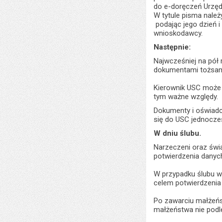
do e-doręczeń Urzęd
W tytule pisma należ
podając jego dzień 
wnioskodawcy.
Następnie:
Najwcześniej na pół 
dokumentami tożsamo
Kierownik USC może 
tym ważne względy.
Dokumenty i oświadcz
się do USC jednocze
W dniu ślubu.
Narzeczeni oraz świ
potwierdzenia danyc
W przypadku ślubu w 
celem potwierdzeni
Po zawarciu małżeńs
małżeństwa nie podl