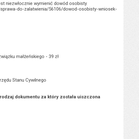
est niezwłocznie wymienić dowód osobisty.
pl/sprawa-do-zalatwienia/56106/dowod-osobisty-wniosek-
związku małżeńskiego - 39 zł
Urzędu Stanu Cywilnego
 rodzaj dokumentu za który została uiszczona