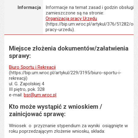
Informacja
Informacje na temat zasad i godzin obsługi K
zamieszczone są na stronie:
Organizacja pracy Urzędu
(https://bip.um.wroc.pl/artykul/376/51282/org
pracy-urzedu).
Miejsce złożenia dokumentów/załatwienia
sprawy:
Biuro Sportu i Rekreacji
(https://bip.um.wroc.pl/artykul/229/3195/biuro-sportu-i-
rekreacji)
ul. G. Zapolskiej 4
III piętro, pok. 328
e-mail:
bsr@um.wroc.pl
Kto może wystąpić z wnioskiem /
zainicjować sprawę:
Wniosek o przyznanie stypendium za wyniki osiągnięte w
roku poprzedzającym złożenie wniosku, składa: