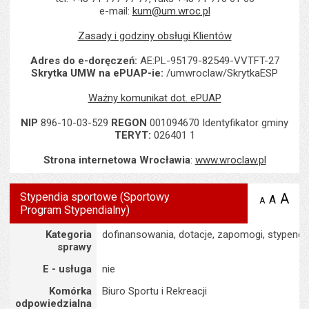
e-mail:
kum@um.wroc.pl
Zasady i godziny obsługi Klientów
Adres do e-doręczeń:
AE:PL-95179-82549-VVTFT-27
Skrytka UMW na ePUAP-ie:
/umwroclaw/SkrytkaESP
Ważny komunikat dot. ePUAP
NIP
896-10-03-529
REGON
001094670 Identyfikator gminy
TERYT:
026401 1
Strona internetowa Wrocławia
:
www.wroclaw.pl
Stypendia sportowe (Sportowy
A
po
A
domyś
A
zmniejsz
Program Stypendialny)
tekst na
wielk
te
stronie
tekstu
Szczegóły
s
Kategoria
dofinansowania, dotacje, zapomogi, stypendi
stron
sprawy
E - usługa
nie
Komórka
Biuro Sportu i Rekreacji
odpowiedzialna