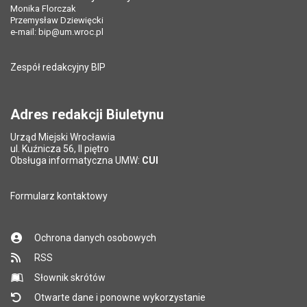
Pole wymagane
Ostatnio zaktualizował:
Tytuł e-maila
*
Przemysław Dziewięcki
Monika Florczak
Ostatnio zaktualizował:
Monika Florczak
Przemysław Dziewięcki
Data ostatniej aktualizacji:
13.11.2024 09:43
Data ostatniej aktualizacji:
31.07.2026 11:10
e-mail:
bip@um.wroc.pl
Pole wymagane
Adres e-mail znajomego
*
Liczba pobrań:
3457
Liczba wyświetleń:
66189
Zespół redakcyjny BIP
Pytanie antyspamowe
Podaj słownie
Pole wymagane
wynik działania: 2 plus 8
*
Adres redakcji Biuletynu
Urząd Miejski Wrocławia
*
ul. Kuźnicza 56, II piętro
Pole wymagane
Obsługa informatyczna UMW:
CUI
Formularz kontaktowy
Ochrona danych osobowych
RSS
Słownik skrótów
Otwarte dane i ponowne wykorzystanie