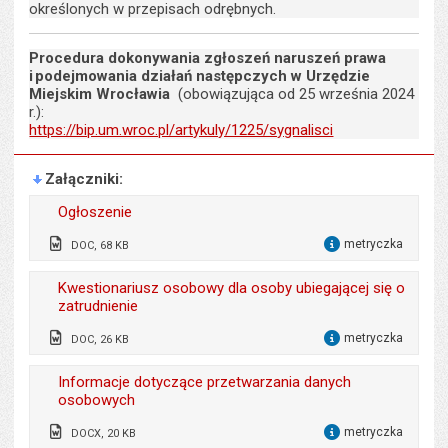
określonych w przepisach odrębnych.
Procedura dokonywania zgłoszeń naruszeń prawa
i podejmowania działań następczych w Urzędzie
Miejskim Wrocławia
(obowiązująca od 25 września 2024
r.):
https://bip.um.wroc.pl/artykuly/1225/sygnalisci
Załączniki
Ogłoszenie
metryczka
DOC, 68 KB
dla 
Wytworzył:
Przemysław Matyja, Alicja
Kwestionariusz osobowy dla osoby ubiegającej się o
Bogusz
zatrudnienie
Data wytworzenia:
04.09.2025
metryczka
DOC, 26 KB
dla 
Opublikował w BIP:
Przemysław Dziewięcki
Wytworzył:
Alicja Bogusz
Informacje dotyczące przetwarzania danych
Data opublikowania:
04.09.2025 13:25
osobowych
Data wytworzenia:
17.06.2019
Liczba pobrań:
844
metryczka
DOCX, 20 KB
Opublikował w BIP:
Monika Florczak
dla 