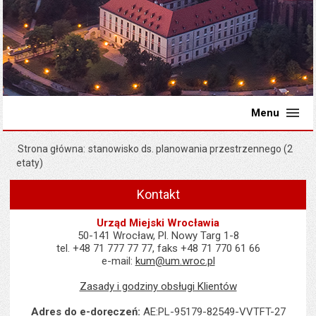
Menu
Strona główna
stanowisko ds. planowania przestrzennego (2
etaty)
Kontakt
Urząd Miejski Wrocławia
50-141 Wrocław, Pl. Nowy Targ 1-8
tel. +48 71 777 77 77, faks +48 71 770 61 66
e-mail:
kum@um.wroc.pl
Zasady i godziny obsługi Klientów
Adres do e-doręczeń:
AE:PL-95179-82549-VVTFT-27