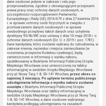
dane osobowe jedynie w zakresie i celu jego
przeprowadzenia, zgodnie z obowiązującymi przepisami
prawa pracy oraz ochrony danych osobowych, w
szczególności rozporządzeniem Parlamentu
Europejskiego i Rady (UE) 2016/679 z dnia 27 kwietnia 2016
r. w sprawie ochrony osób fizycznych w związku z
przetwarzaniem danych osobowych i w sprawie
swobodnego przepływu takich danych oraz uchylenia
dyrektywy 95/46/WE oraz ustawą z dnia 10 maja 2018 r. o
ochronie danych osobowych (Dz. U. z 2019 r. poz. 1781).
Dane kandydata, który zostanie wybrany do zatrudnienia, w
zakresie imienia, nazwiska i miejsca zamieszkania (w
rozumieniu przepisów Kodeksu cywilnego), będą
zamieszczone w Informacji o wyniku naboru,
opublikowanej w Biuletynie Informacji Publicznej Urzędu
Miejskiego Wrocławia oraz umieszczonej na tablicy
informacyjnej w siedzibie Urzędu Miejskiego Wrocławia
przy pl. Nowy Targ 1-8, 50-141 Wrocław,
przez okres co
najmniej 3 miesięcy. Po upływie terminu publicznego
udostępnienia Informacja o wyniku naboru zostanie
usunięta
z Biuletynu Informacji Publicznej Urzędu
Miejskiego Wrocławia oraz tablicy informacyjnej w
siedzibie Urzędu Miejskiego Wrocławia przy pl. Nowy Targ
1-8, 50-141 Wrocław, a dane osobowe wybranego
kandydata podlegają udostępnianiu na zasadach