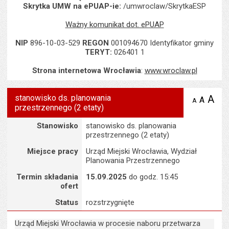
Skrytka UMW na ePUAP-ie:
/umwroclaw/SkrytkaESP
Ważny komunikat dot. ePUAP
NIP
896-10-03-529
REGON
001094670 Identyfikator gminy
TERYT:
026401 1
Strona internetowa Wrocławia
:
www.wroclaw.pl
stanowisko ds. planowania
A
po
A
domyś
A
zmniejsz
przestrzennego (2 etaty)
tekst na
wielk
te
stronie
tekstu
Szczegóły
s
Stanowisko
stanowisko ds. planowania
stron
przestrzennego (2 etaty)
Miejsce pracy
Urząd Miejski Wrocławia, Wydział
Planowania Przestrzennego
Termin składania
15.09.2025
do godz. 15:45
ofert
Status
rozstrzygnięte
Urząd Miejski Wrocławia w procesie naboru przetwarza