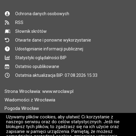
Ochrona danych osobowych
RSS
Słownik skrótów
Otwarte dane i ponowne wykorzystanie
Udostępnianie informacji publicznej
Statystyki oglądalności BIP
Ostatnio opublikowane
Ostatnia aktualizacja BIP: 07.08.2026 15:33
Strona Wrocławia: www.wroclaw.pl
Wiadomości z Wrocławia
Pogoda Wrocław
Rozkłady jazdy MPK Wrocław
Używamy plików cookies, aby ułatwić Ci korzystanie z
naszego serwisu oraz do celów statystycznych. Jeśli nie
Administratorem wroclaw.pl jest: ARAW
blokujesz tych plików, to zgadzasz się na ich użycie oraz
zapisanie w pamięci urządzenia. Pamiętaj, że możesz