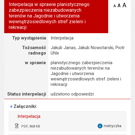
Interpelacja w sprawie planistycznego
A
po
A
domyś
A
zmniejsz
zabezpieczenia niezabudowanych
tekst na
wielk
te
stronie
terenów na Jagodnie i utworzenia
tekstu
s
wewnątrzosiedlowych stref zieleni i
stron
rekreacji
Szczegóły
Typ wystąpienia
Interpelacja
Tożsamość
Jakub Janas, Jakub Nowotarski, Piotr
radnego
Uhle
w sprawie
planistycznego zabezpieczenia
niezabudowanych terenów na
Jagodnie i utworzenia
wewnątrzosiedlowych stref zieleni i
rekreacji
Status interpelacji
udzielono odpowiedzi
Załączniki
Interpelacja
metryczka
PDF, 868 KB
dla 