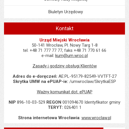
Biuletyn Urzędowy
Kontakt
Urząd Miejski Wrocławia
50-141 Wrocław, Pl. Nowy Targ 1-8
tel. +48 71 777 77 77, faks +48 71 770 61 66
e-mail:
kum@um.wroc.pl
Zasady i godziny obsługi Klientów
Adres do e-doręczeń:
AE:PL-95179-82549-VVTFT-27
Skrytka UMW na ePUAP-ie:
/umwroclaw/SkrytkaESP
Ważny komunikat dot. ePUAP
NIP
896-10-03-529
REGON
001094670 Identyfikator gminy
TERYT:
026401 1
Strona internetowa Wrocławia
:
www.wroclaw.pl