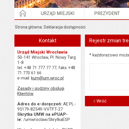
STRONA GŁÓWNA
URZĄD MIEJSKI
PREZYDENT
Strona główna
Deklaracja dostępności
Kontakt
Rejestr zmian tr
Urząd Miejski Wrocławia
Rejestr zmian treści
* każdorazowo możes
50-141 Wrocław, Pl. Nowy Targ
1-8
tel. +48 71 777 77 77, faks +48
71 770 61 66
e-mail:
kum@um.wroc.pl
Zasady i godziny obsługi
Klientów
Wróć
Adres do e-doręczeń:
AE:PL-
95179-82549-VVTFT-27
Skrytka UMW na ePUAP-
ie:
/umwroclaw/SkrytkaESP