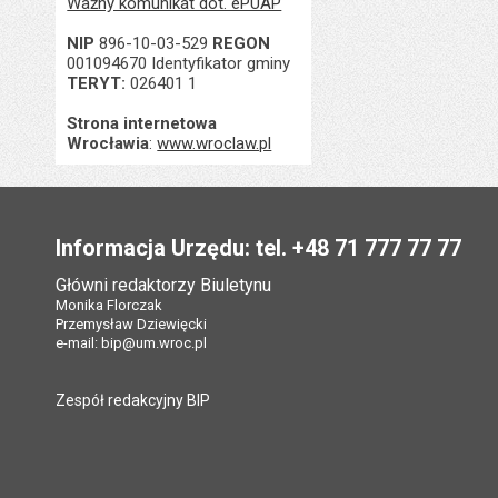
Ważny komunikat dot. ePUAP
NIP
896-10-03-529
REGON
001094670 Identyfikator gminy
TERYT:
026401 1
Strona internetowa
Wrocławia
:
www.wroclaw.pl
Stopka
Informacja Urzędu: tel. +48 71 777 77 77
Główni redaktorzy Biuletynu
Monika Florczak
Przemysław Dziewięcki
e-mail:
bip@um.wroc.pl
Zespół redakcyjny BIP