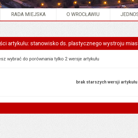
RADA MIEJSKA
O WROCŁAWIU
JEDNOS
eści artykułu: stanowisko ds. plastycznego wystroju mias
 artykułu: stanowisko ds. plastycznego wystroju miasta
z wybrać do porównania tylko 2 wersje artykułu
brak starszych wersji artykułu