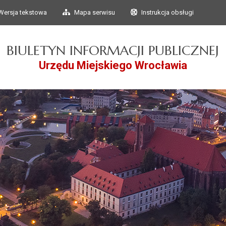
Przejdź do głównego
Przejdź do treści
Wersja tekstowa
Mapa serwisu
Instrukcja obsługi
menu
BIULETYN INFORMACJI PUBLICZNEJ
Urzędu Miejskiego Wrocławia