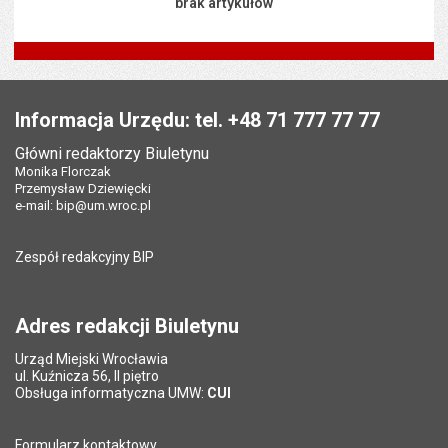
brak artykułów
Stopka
Informacja Urzędu: tel. +48 71 777 77 77
Główni redaktorzy Biuletynu
Monika Florczak
Przemysław Dziewięcki
e-mail:
bip@um.wroc.pl
Zespół redakcyjny BIP
Adres redakcji Biuletynu
Urząd Miejski Wrocławia
ul. Kuźnicza 56, II piętro
Obsługa informatyczna UMW:
CUI
Formularz kontaktowy