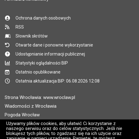
Ochrona danych osobowych
RSS
Słownik skrótów
Otwarte dane i ponowne wykorzystanie
Udostępnianie informacji publicznej
Statystyki oglądalności BIP
Ostatnio opublikowane
Ostatnia aktualizacja BIP: 06.08.2026 12:08
Strona Wrocławia: www.wroclaw.pl
Wiadomości z Wrocławia
Pogoda Wrocław
Rozkłady jazdy MPK Wrocław
Używamy plików cookies, aby ułatwić Ci korzystanie z
naszego serwisu oraz do celów statystycznych. Jeśli nie
Administratorem wroclaw.pl jest: ARAW
blokujesz tych plików, to zgadzasz się na ich użycie oraz
zapisanie w pamięci urządzenia. Pamiętaj, że możesz