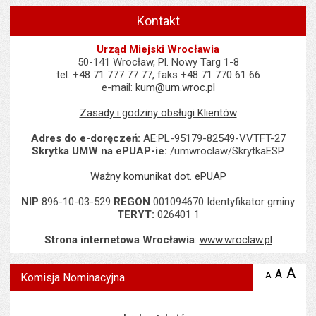
Kontakt
Urząd Miejski Wrocławia
50-141 Wrocław, Pl. Nowy Targ 1-8
tel. +48 71 777 77 77, faks +48 71 770 61 66
e-mail:
kum@um.wroc.pl
Zasady i godziny obsługi Klientów
Adres do e-doręczeń:
AE:PL-95179-82549-VVTFT-27
Skrytka UMW na ePUAP-ie:
/umwroclaw/SkrytkaESP
Ważny komunikat dot. ePUAP
NIP
896-10-03-529
REGON
001094670 Identyfikator gminy
TERYT:
026401 1
Strona internetowa Wrocławia
:
www.wroclaw.pl
Wyświetlono artykuł "Komisja Nominacyjna".
A
po
A
domyś
A
zmniejsz
Komisja Nominacyjna
tekst na
wielk
te
stronie
tekstu
s
stron