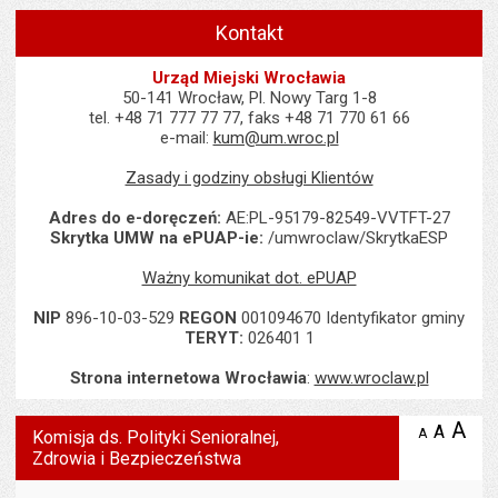
Kontakt
Urząd Miejski Wrocławia
50-141 Wrocław, Pl. Nowy Targ 1-8
tel. +48 71 777 77 77, faks +48 71 770 61 66
e-mail:
kum@um.wroc.pl
Zasady i godziny obsługi Klientów
Adres do e-doręczeń:
AE:PL-95179-82549-VVTFT-27
Skrytka UMW na ePUAP-ie:
/umwroclaw/SkrytkaESP
Ważny komunikat dot. ePUAP
NIP
896-10-03-529
REGON
001094670 Identyfikator gminy
TERYT:
026401 1
Strona internetowa Wrocławia
:
www.wroclaw.pl
Wyświetlono artykuł "Komisja ds. Polityki Senioralnej, Zdrowia i B
A
po
A
domyś
A
zmniejsz
Komisja ds. Polityki Senioralnej,
tekst na
wielk
te
Zdrowia i Bezpieczeństwa
stronie
tekstu
s
stron