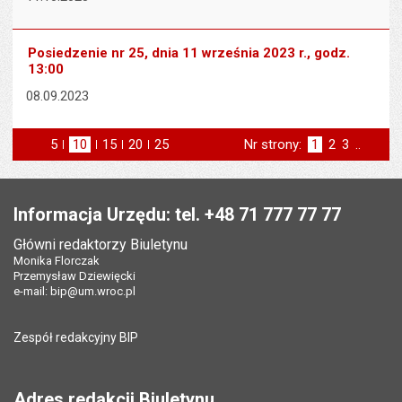
Posiedzenie nr 25, dnia 11 września 2023 r., godz.
13:00
08.09.2023
5
elementów na stronie
10
elementów
15
elementów
20
elementów
25
elementów
Nr strony:
Strona
1
Strona
2
Strona
3
..
na stronie
na stronie
na stronie
na stronie
st
następna
Stopka
Informacja Urzędu: tel. +48 71 777 77 77
Główni redaktorzy Biuletynu
Monika Florczak
Przemysław Dziewięcki
e-mail:
bip@um.wroc.pl
Zespół redakcyjny BIP
Adres redakcji Biuletynu