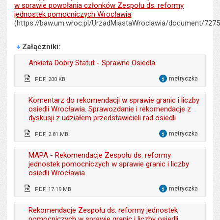
w sprawie powołania członków Zespołu ds. reformy
jednostek pomocniczych Wrocławia
(https://baw.um.wroc.pl/UrzadMiastaWroclawia/document/7275
Załączniki
Ankieta Dobry Statut - Sprawne Osiedla
metryczka
PDF, 200 KB
dla 
Odpowiedzialny za treść:
Jacek Pluta
Komentarz do rekomendacji w sprawie granic i liczby
osiedli Wrocławia. Sprawozdanie i rekomendacje z
Data wytworzenia:
25.02.2026
dyskusji z udziałem przedstawicieli rad osiedli
Opublikował w BIP:
Przemysław Dziewięcki
metryczka
PDF, 2.81 MB
dla 
Data opublikowania:
25.02.2026 14:31
Wytworzył:
Jacek Pluta
MAPA - Rekomendacje Zespołu ds. reformy
Liczba pobrań:
162
jednostek pomocniczych w sprawie granic i liczby
Data wytworzenia:
31.07.2025
osiedli Wrocławia
Opublikował w BIP:
Przemysław Dziewięcki
metryczka
PDF, 17.19 MB
dla 
Data opublikowania:
31.07.2025 15:40
Odpowiedzialny za treść:
Jacek Pluta
Rekomendacje Zespołu ds. reformy jednostek
Liczba pobrań:
938
pomocniczych w sprawie granic i liczby osiedli