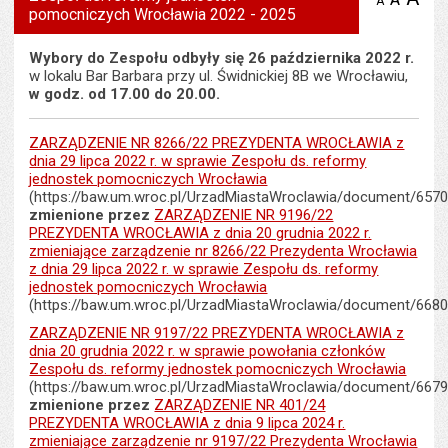
A
zmniejsz
pomocniczych Wrocławia 2022 - 2025
tekst na
wielk
te
stronie
tekstu
s
stron
Wybory do Zespołu odbyły się 26 października 2022 r.
w lokalu Bar Barbara przy ul. Świdnickiej 8B we Wrocławiu,
w godz. od 17.00 do 20.00.
ZARZĄDZENIE NR 8266/22 PREZYDENTA WROCŁAWIA z
dnia 29 lipca 2022 r. w sprawie Zespołu ds. reformy
jednostek pomocniczych Wrocławia
(https://baw.um.wroc.pl/UrzadMiastaWroclawia/document/6570
zmienione przez
ZARZĄDZENIE NR 9196/22
PREZYDENTA WROCŁAWIA z dnia 20 grudnia 2022 r.
zmieniające zarządzenie nr 8266/22 Prezydenta Wrocławia
z dnia 29 lipca 2022 r. w sprawie Zespołu ds. reformy
jednostek pomocniczych Wrocławia
(https://baw.um.wroc.pl/UrzadMiastaWroclawia/document/6680
ZARZĄDZENIE NR 9197/22 PREZYDENTA WROCŁAWIA z
dnia 20 grudnia 2022 r. w sprawie powołania członków
Zespołu ds. reformy jednostek pomocniczych Wrocławia
(https://baw.um.wroc.pl/UrzadMiastaWroclawia/document/6679
zmienione przez
ZARZĄDZENIE NR 401/24
PREZYDENTA WROCŁAWIA z dnia 9 lipca 2024 r.
zmieniające zarządzenie nr 9197/22 Prezydenta Wrocławia