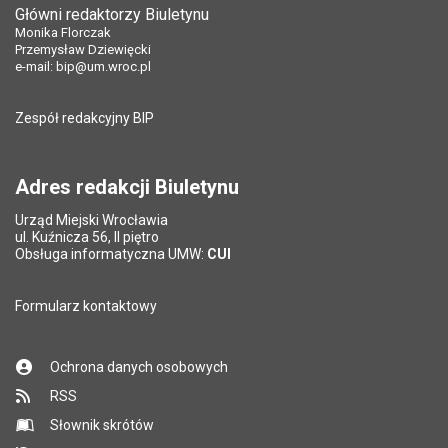
Data opublikowania:
02.09.2022 13:57
Główni redaktorzy Biuletynu
Pole wymagane
Ostatnio zaktualizował:
Tytuł e-maila
*
Monika Florczak
Monika Florczak
Ostatnio zaktualizował:
Przemysław Dziewięcki
Przemysław Dziewięcki
Data ostatniej aktualizacji:
02.09.2022 14:48
Data ostatniej aktualizacji:
25.02.2026 14:31
e-mail:
bip@um.wroc.pl
Pole wymagane
Adres e-mail znajomego
*
Liczba pobrań:
231
Liczba wyświetleń:
6917
Zespół redakcyjny BIP
Pytanie antyspamowe
Podaj słownie
Pole wymagane
wynik działania: 5 plus 7
*
Adres redakcji Biuletynu
Urząd Miejski Wrocławia
*
ul. Kuźnicza 56, II piętro
Pole wymagane
Obsługa informatyczna UMW:
CUI
Formularz kontaktowy
Ochrona danych osobowych
RSS
Słownik skrótów