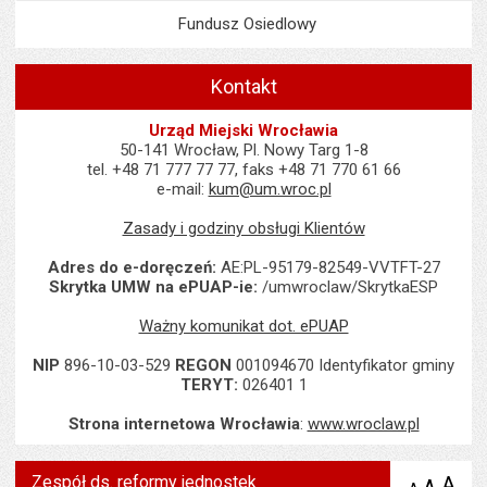
Fundusz Osiedlowy
Kontakt
Urząd Miejski Wrocławia
50-141 Wrocław, Pl. Nowy Targ 1-8
tel. +48 71 777 77 77, faks +48 71 770 61 66
e-mail:
kum@um.wroc.pl
Zasady i godziny obsługi Klientów
Adres do e-doręczeń:
AE:PL-95179-82549-VVTFT-27
Skrytka UMW na ePUAP-ie:
/umwroclaw/SkrytkaESP
Ważny komunikat dot. ePUAP
NIP
896-10-03-529
REGON
001094670 Identyfikator gminy
TERYT:
026401 1
Strona internetowa Wrocławia
:
www.wroclaw.pl
Zespół ds. reformy jednostek
A
po
A
domyś