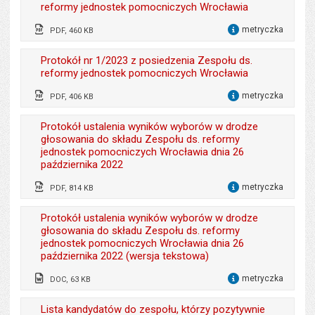
reformy jednostek pomocniczych Wrocławia
Data wytworzenia:
19.04.2023
Ostatnio zaktualizował:
Monika Florczak
metryczka
PDF, 460 KB
Opublikował w BIP:
Monika Florczak
dla 
Data ostatniej aktualizacji:
04.07.2023 10:16
Wytworzył:
Jacek Pluta
Data opublikowania:
18.05.2023 11:39
Liczba pobrań:
Protokół nr 1/2023 z posiedzenia Zespołu ds.
278
reformy jednostek pomocniczych Wrocławia
Data wytworzenia:
22.03.2023
Ostatnio zaktualizował:
Monika Florczak
metryczka
PDF, 406 KB
Opublikował w BIP:
Monika Florczak
dla 
Data ostatniej aktualizacji:
04.07.2023 10:14
Wytworzył:
Jacek Pluta
Data opublikowania:
21.04.2023 06:58
Liczba pobrań:
Protokół ustalenia wyników wyborów w drodze
256
głosowania do składu Zespołu ds. reformy
Data wytworzenia:
26.01.2023
Ostatnio zaktualizował:
Monika Florczak
jednostek pomocniczych Wrocławia dnia 26
października 2022
Opublikował w BIP:
Monika Florczak
Data ostatniej aktualizacji:
04.07.2023 10:14
metryczka
Data opublikowania:
08.02.2023 11:46
PDF, 814 KB
Liczba pobrań:
259
dla 
Wytworzył:
Sebastian Wolszczak
Ostatnio zaktualizował:
Monika Florczak
Protokół ustalenia wyników wyborów w drodze
głosowania do składu Zespołu ds. reformy
Data wytworzenia:
26.10.2022
Data ostatniej aktualizacji:
04.07.2023 10:15
jednostek pomocniczych Wrocławia dnia 26
października 2022 (wersja tekstowa)
Opublikował w BIP:
Monika Florczak
Liczba pobrań:
319
metryczka
Data opublikowania:
08.11.2022 14:08
DOC, 63 KB
dla 
Wytworzył:
Sebastian Wolszczak
Liczba pobrań:
361
Lista kandydatów do zespołu, którzy pozytywnie