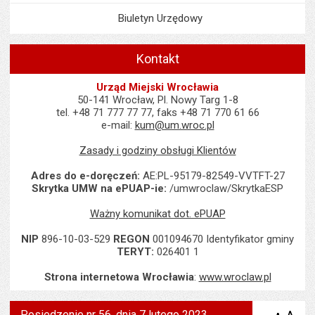
Biuletyn Urzędowy
Kontakt
Urząd Miejski Wrocławia
50-141 Wrocław, Pl. Nowy Targ 1-8
tel. +48 71 777 77 77, faks +48 71 770 61 66
e-mail:
kum@um.wroc.pl
Zasady i godziny obsługi Klientów
Adres do e-doręczeń:
AE:PL-95179-82549-VVTFT-27
Skrytka UMW na ePUAP-ie:
/umwroclaw/SkrytkaESP
Ważny komunikat dot. ePUAP
NIP
896-10-03-529
REGON
001094670 Identyfikator gminy
TERYT:
026401 1
Strona internetowa Wrocławia
:
www.wroclaw.pl
Posiedzenie nr 56, dnia 7 lutego 2023