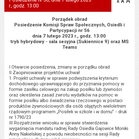
A
po
A
domyś
A
zmniejsz
r., godz. 13:00
tekst na
wielk
te
stronie
tekstu
s
stron
Porządek obrad
Posiedzenie Komisji Spraw Społecznych, Osiedli i
Partycypacji nr 56
dnia 7 lutego 2023 r., godz. 13:00
tryb hybrydowy - sala sesyjna (Sukiennice 9) oraz MS
Teams
I Otwarcie posiedzenia, zmiany w porządku obrad
II Zaopiniowanie projektów uchwał:
1. Projekt uchwały w sprawie podwyższenia kryterium
dochodowego uprawniającego do przyznania pomocy w
formie zasiłku celowego na zakup posiłku lub żywności
oraz określenia zasad zwrotu wydatków na pomoc w
formie posiłku albo świadczenia rzeczowego w postaci
produktów żywnościowych dla osób objętych wieloletnim
rządowym programem „Posiłek w szkole i w domu” - druk
nr 1790/23
III Rozpatrzenie wniosku w sprawie stwierdzenia
wygaśnięcia mandatu radnej Rady Osiedla Gajowice Moniki
Anny Nakielskiej z powodu nieobecności na sesji Rady