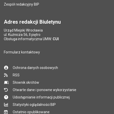
Liczba wyświetleń:
172
Zespół redakcyjny BIP
Pytanie antyspamowe
Podaj słownie
Pole wymagane
wynik działania: 5 plus 7
*
Adres redakcji Biuletynu
Urząd Miejski Wrocławia
*
ul. Kuźnicza 56, II piętro
Pole wymagane
Obsługa informatyczna UMW:
CUI
Formularz kontaktowy
Ochrona danych osobowych
RSS
Słownik skrótów
Otwarte dane i ponowne wykorzystanie
Udostępnianie informacji publicznej
Statystyki oglądalności BIP
Ostatnio opublikowane