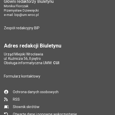
Główni redaktorzy Biuletynu
Pole wymagane
Liczba pobrań:
Tytuł e-maila
*
89
Monika Florczak
Ostatnio zaktualizował:
Justyna Gaczyńska
Przemysław Dziewięcki
Data ostatniej aktualizacji:
25.01.2023 12:06
e-mail:
bip@um.wroc.pl
Pole wymagane
Adres e-mail znajomego
*
Liczba wyświetleń:
164
Zespół redakcyjny BIP
Pytanie antyspamowe
Podaj słownie
Pole wymagane
wynik działania: 16 minus 9
*
Adres redakcji Biuletynu
Urząd Miejski Wrocławia
*
ul. Kuźnicza 56, II piętro
Pole wymagane
Obsługa informatyczna UMW:
CUI
Formularz kontaktowy
Ochrona danych osobowych
RSS
Słownik skrótów
Otwarte dane i ponowne wykorzystanie