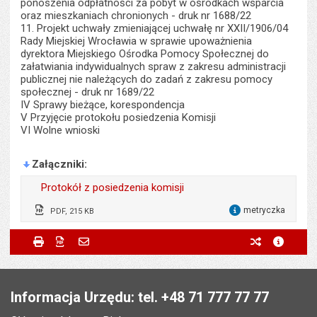
ponoszenia odpłatności za pobyt w ośrodkach wsparcia
oraz mieszkaniach chronionych - druk nr 1688/22
11. Projekt uchwały zmieniającej uchwałę nr XXII/1906/04
Rady Miejskiej Wrocławia w sprawie upoważnienia
dyrektora Miejskiego Ośrodka Pomocy Społecznej do
załatwiania indywidualnych spraw z zakresu administracji
publicznej nie należących do zadań z zakresu pomocy
społecznej - druk nr 1689/22
IV Sprawy bieżące, korespondencja
V Przyjęcie protokołu posiedzenia Komisji
VI Wolne wnioski
Załączniki
Protokół z posiedzenia komisji
metryczka
PDF, 215 KB
dla 
Wytworzył:
Magdalena Razik-Trziszka
Metryczka
Powiadom znajomego
Wytworzył:
Magdalena Razik-Trziszka
Drukuj
Zapisz do PDF
Powiadom znajomego
poprzednie w
metryc
Powiadom znajomego
Pole wymagane
Twoje imię i nazwisko
*
Data wytworzenia:
17.01.2023
Data wytworzenia:
17.11.2022
Stopka
Opublikował w BIP:
Justyna Gaczyńska
Opublikował w BIP:
Justyna Gaczyńska
Pole wymagane
Twój adres e-mail
*
Informacja Urzędu: tel. +48 71 777 77 77
Data opublikowania:
25.01.2023 12:06
Data opublikowania:
17.11.2022 12:30