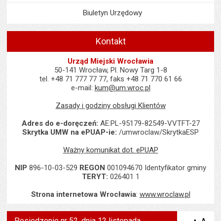
Biuletyn Urzędowy
Kontakt
Urząd Miejski Wrocławia
50-141 Wrocław, Pl. Nowy Targ 1-8
tel. +48 71 777 77 77, faks +48 71 770 61 66
e-mail:
kum@um.wroc.pl
Zasady i godziny obsługi Klientów
Adres do e-doręczeń:
AE:PL-95179-82549-VVTFT-27
Skrytka UMW na ePUAP-ie:
/umwroclaw/SkrytkaESP
Ważny komunikat dot. ePUAP
NIP
896-10-03-529
REGON
001094670 Identyfikator gminy
TERYT:
026401 1
Strona internetowa Wrocławia
:
www.wroclaw.pl
Posiedzenie nr 52, dnia 12 listopada