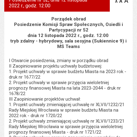
A
po
A
domyś
A
zmniejsz
2022 r., godz. 12:00
tekst na
wielk
te
stronie
tekstu
s
stron
Porządek obrad
Posiedzenie Komisji Spraw Społecznych, Osiedli i
Partycypacji nr 52
dnia 12 listopada 2022 r., godz. 12:00
tryb zdalny - hybrydowy, sala sesyjna (Sukiennice 9) i
MS Teams
I Otwarcie posiedzenia, zmiany w porządku obrad
II Zaopiniowanie projektu uchwały budżetowej:
1. Projekt uchwały w sprawie budżetu Miasta na 2023 rok -
druk nr 1677/22
2. Projekt uchwały w sprawie przyjęcia wieloletniej
prognozy finansowej Miasta na lata 2023-2044 - druk nr
1678/22
III Zaopiniowanie projektów uchwał:
1. Projekt uchwały zmieniającej uchwałę nr XLVII/1232/21
Rady Miejskiej Wrocławia w sprawie budżetu Miasta na
2022 rok - druk nr 1720/22
2. Projekt uchwały zmieniającej uchwałę nr XLVII/1233/21
Rady Miejskiej Wrocławia w sprawie przyjęcia wieloletniej
prognozy finansowej Miasta - druk nr 1721/22