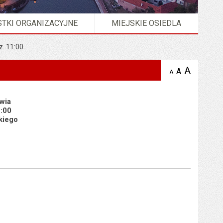
TKI ORGANIZACYJNE
MIEJSKIE OSIEDLA
z. 11:00
A
powię
A
domyślna
A
zmniejsz
tekst na
wielkość
tekst 
stronie
tekstu na
stron
stronie
awia
1:00
kiego