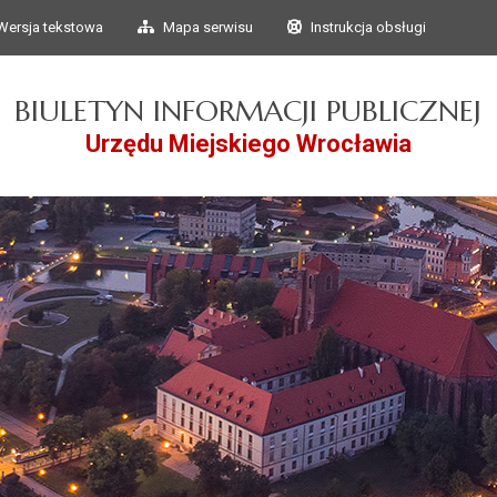
Przejdź do głównego
Przejdź do treści
Wersja tekstowa
Mapa serwisu
Instrukcja obsługi
menu
BIULETYN INFORMACJI PUBLICZNEJ
Urzędu Miejskiego Wrocławia