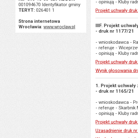
- opiniują - Kluby r
001094670 Identyfikator gminy
TERYT:
026401 1
Projekt uchwały druk
Strona internetowa
IIIF. Projekt uchw
Wrocławia
:
www.wroclaw.pl
- druk nr 1177/21
- wnioskodawca - Ra
- referuje - Wiceprz
- opiniują - Kluby r
Projekt uchwały druk
Wynik głosowania dr
1. Projekt uchwały
- druk nr 1165/21
- wnioskodawca - Pr
- referuje - Skarbnik
- opiniują - Kluby r
Projekt uchwały druk
Uzasadnienie druk n