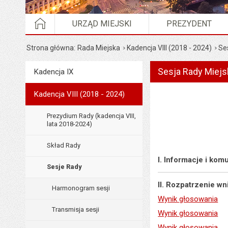
STRONA GŁÓWNA
URZĄD MIEJSKI
PREZYDENT
Strona główna
Rada Miejska
Kadencja VIII (2018 - 2024)
Se
Sesja Rady Miejsk
Menu
Kadencja IX
Rada Miejska
Kadencja VIII (2018 - 2024)
Prezydium Rady (kadencja VIII,
lata 2018-2024)
Skład Rady
I. Informacje i ko
Sesje Rady
II. Rozpatrzenie w
Harmonogram sesji
Wynik głosowania
Transmisja sesji
Wynik głosowania
Wynik głosowania