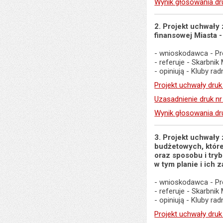
Wynik głosowania dr
2. Projekt uchwały
finansowej Miasta 
- wnioskodawca - Pr
- referuje - Skarbnik
- opiniują - Kluby r
Projekt uchwały druk
Uzasadnienie druk n
Wynik głosowania dr
3. Projekt uchwały
budżetowych, któr
oraz sposobu i tr
w tym planie i ich 
- wnioskodawca - Pr
- referuje - Skarbnik
- opiniują - Kluby r
Projekt uchwały druk