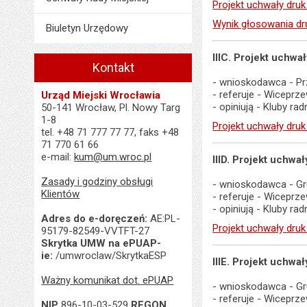
Projekt uchwały druk
Wynik głosowania dr
Biuletyn Urzędowy
IIIC. Projekt uchw
Kontakt
- wnioskodawca - Pr
- referuje - Wiceprz
Urząd Miejski Wrocławia
- opiniują - Kluby r
50-141 Wrocław, Pl. Nowy Targ
1-8
Projekt uchwały druk
tel. +48 71 777 77 77, faks +48
71 770 61 66
e-mail:
kum@um.wroc.pl
IIID. Projekt uchw
Zasady i godziny obsługi
- wnioskodawca - Gr
Klientów
- referuje - Wiceprz
- opiniują - Kluby r
Adres do e-doręczeń:
AE:PL-
Projekt uchwały druk
95179-82549-VVTFT-27
Skrytka UMW na ePUAP-
ie:
/umwroclaw/SkrytkaESP
IIIE. Projekt uchw
Ważny komunikat dot. ePUAP
- wnioskodawca - Gr
- referuje - Wiceprz
NIP
896-10-03-529
REGON