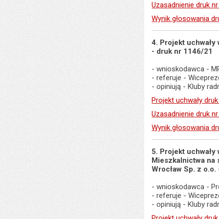
Uzasadnienie druk n
Wynik głosowania dr
4. Projekt uchwały
- druk nr 1146/21
- wnioskodawca - M
- referuje - Wicepr
- opiniują - Kluby 
Projekt uchwały druk
Uzasadnienie druk n
Wynik głosowania dr
5. Projekt uchwał
Mieszkalnictwa na
Wrocław Sp. z o.o.
- wnioskodawca - Pr
- referuje - Wicepr
- opiniują - Kluby r
Projekt uchwały druk