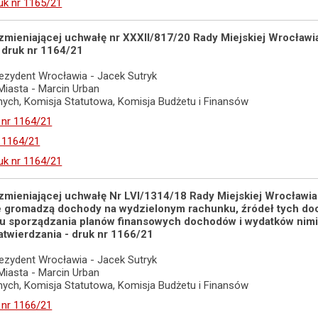
uk nr 1165/21
 zmieniającej uchwałę nr XXXII/817/20 Rady Miejskiej Wrocławia
- druk nr 1164/21
ezydent Wrocławia - Jacek Sutryk
 Miasta - Marcin Urban
adnych, Komisja Statutowa, Komisja Budżetu i Finansów
 nr 1164/21
r 1164/21
uk nr 1164/21
 zmieniającej uchwałę Nr LVI/1314/18 Rady Miejskiej Wrocławi
e gromadzą dochody na wydzielonym rachunku, źródeł tych do
ybu sporządzania planów finansowych dochodów i wydatków nim
zatwierdzania - druk nr 1166/21
ezydent Wrocławia - Jacek Sutryk
 Miasta - Marcin Urban
adnych, Komisja Statutowa, Komisja Budżetu i Finansów
 nr 1166/21