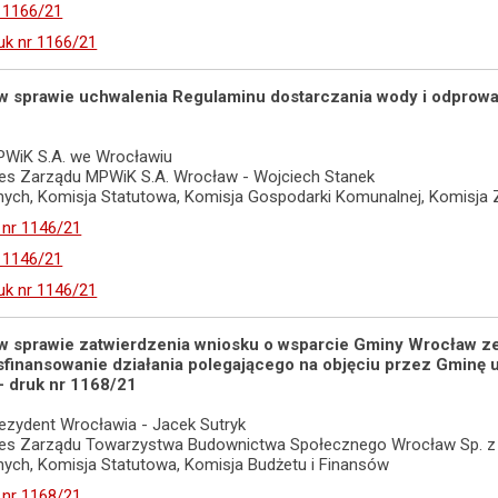
r 1166/21
uk nr 1166/21
 w sprawie uchwalenia Regulaminu dostarczania wody i odprow
PWiK S.A. we Wrocławiu
ezes Zarządu MPWiK S.A. Wrocław - Wojciech Stanek
radnych, Komisja Statutowa, Komisja Gospodarki Komunalnej, Komi
 nr 1146/21
r 1146/21
uk nr 1146/21
y w sprawie zatwierdzenia wniosku o wsparcie Gminy Wrocław
 sfinansowanie działania polegającego na objęciu przez Gmin
 - druk nr 1168/21
ezydent Wrocławia - Jacek Sutryk
ezes Zarządu Towarzystwa Budownictwa Społecznego Wrocław Sp. z o
adnych, Komisja Statutowa, Komisja Budżetu i Finansów
 nr 1168/21