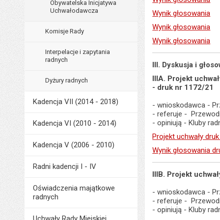
Obywatelska Inicjatywa
Uchwałodawcza
Wynik głosowania
Wynik głosowania
Komisje Rady
Wynik głosowania
Interpelacje i zapytania
radnych
III. Dyskusja i gło
IIIA. Projekt uchw
Dyżury radnych
- druk nr 1172/21
Kadencja VII (2014 - 2018)
- wnioskodawca - Pr
- referuje - Przewo
- opiniują - Kluby r
Kadencja VI (2010 - 2014)
Projekt uchwały druk
Kadencja V (2006 - 2010)
Wynik głosowania dr
Radni kadencji I - IV
IIIB. Projekt uchw
Oświadczenia majątkowe
- wnioskodawca - Pr
radnych
- referuje - Przewo
- opiniują - Kluby r
Uchwały Rady Miejskiej