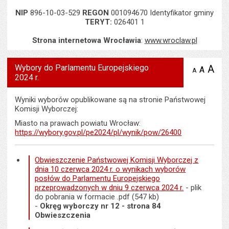
NIP
896-10-03-529
REGON
001094670 Identyfikator gminy
TERYT:
026401 1
Strona internetowa Wrocławia
:
www.wroclaw.pl
Wybory do Parlamentu Europejskiego
A
po
A
domyś
A
zmniejsz
2024 r.
tekst na
wielk
te
stronie
tekstu
s
stron
Wyniki wyborów opublikowane są na stronie Państwowej
Komisji Wyborczej:
Miasto na prawach powiatu Wrocław:
https://wybory.gov.pl/pe2024/pl/wynik/pow/26400
Obwieszczenie Państwowej Komisji Wyborczej z
dnia 10 czerwca 2024 r. o wynikach wyborów
posłów do Parlamentu Europejskiego
przeprowadzonych w dniu 9 czerwca 2024 r.
- plik
do pobrania w formacie .pdf (547 kb)
-
Okręg wyborczy nr 12 - strona 84
Obwieszczenia