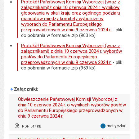
Protokół Państwowej Komisji Wyborczej (wraz z
załącznikami)z dnia 10 czerwca 2024 r. wyników
głosowania w skali kraju oraz ogólnego podziału
mandatów między komitety wyborcze w
wyborach do Parlamentu Europejskiego
przeprowadzonych w dniu 9 czerwca 2024 r.
- plik
do pobrania w formacie .zip (903 kb)
Protokół Państwowej Komisji Wyborczej (wraz z
załącznikami) z dnia 10 czerwca 2024 r. wyborów
posłów do Parlamentu Europejskiego
przeprowadzonych w dniu 9 czerwca 2024 r.
- plik
do pobrania w formacie .zip (959 kb)
Załączniki
Obwieszczenie Państwowej Komisji Wyborczej z
dnia 10 czerwca 2024 r. o wynikach wyborów posłów
do Parlamentu Europejskiego przeprowadzonych w
dniu 9 czerwca 2024 r.
metryczka
PDF, 547 KB
dla 
Odpowiedzialny za treść:
Sylwester Marciniak