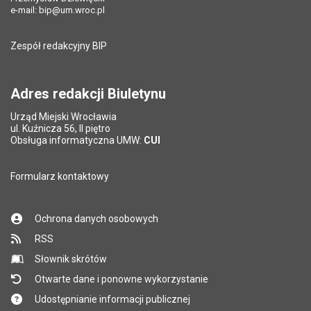
Data ostatniej aktualizacji:
15.01.2025 14:45
e-mail:
bip@um.wroc.pl
Pole wymagane
Adres e-mail znajomego
*
Liczba wyświetleń:
1491
Zespół redakcyjny BIP
Pytanie antyspamowe
Podaj słownie
Pole wymagane
wynik działania: 2 razy 3
*
Adres redakcji Biuletynu
Urząd Miejski Wrocławia
*
ul. Kuźnicza 56, II piętro
Pole wymagane
Obsługa informatyczna UMW:
CUI
Formularz kontaktowy
Ochrona danych osobowych
RSS
Słownik skrótów
Otwarte dane i ponowne wykorzystanie
Udostępnianie informacji publicznej