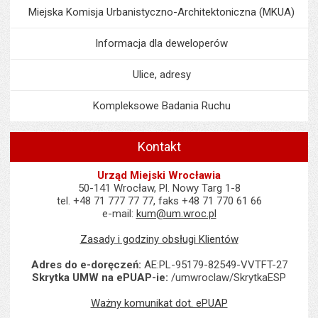
Miejska Komisja Urbanistyczno-Architektoniczna (MKUA)
Informacja dla deweloperów
Ulice, adresy
Kompleksowe Badania Ruchu
Kontakt
Urząd Miejski Wrocławia
50-141 Wrocław, Pl. Nowy Targ 1-8
tel. +48 71 777 77 77, faks +48 71 770 61 66
e-mail:
kum@um.wroc.pl
Zasady i godziny obsługi Klientów
Adres do e-doręczeń:
AE:PL-95179-82549-VVTFT-27
Skrytka UMW na ePUAP-ie:
/umwroclaw/SkrytkaESP
Ważny komunikat dot. ePUAP