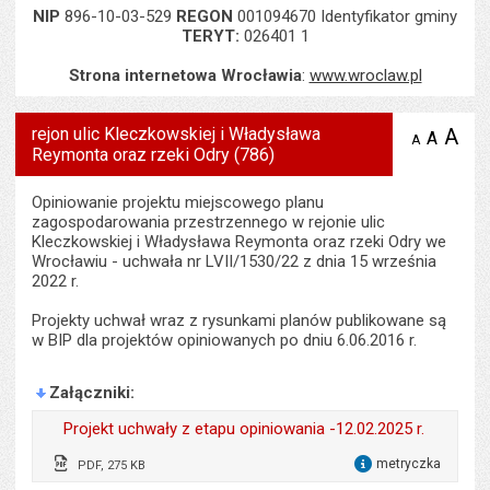
NIP
896-10-03-529
REGON
001094670 Identyfikator gminy
TERYT:
026401 1
Strona internetowa Wrocławia
:
www.wroclaw.pl
rejon ulic Kleczkowskiej i Władysława
A
po
A
domyś
A
zmniejsz
Reymonta oraz rzeki Odry (786)
tekst na
wielk
te
stronie
tekstu
s
stron
Opiniowanie projektu miejscowego planu
zagospodarowania przestrzennego w rejonie ulic
Kleczkowskiej i Władysława Reymonta oraz rzeki Odry we
Wrocławiu - uchwała nr LVII/1530/22 z dnia 15 września
2022 r.
Projekty uchwał wraz z rysunkami planów publikowane są
w BIP dla projektów opiniowanych po dniu 6.06.2016 r.
Załączniki
Projekt uchwały z etapu opiniowania -12.02.2025 r.
metryczka
PDF, 275 KB
dla 