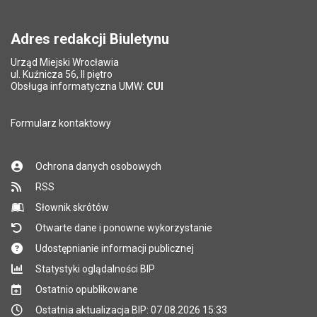
Pytanie antyspamowe
Podaj słownie
Pole wymagane
wynik działania: 2 plus 8
*
Adres redakcji Biuletynu
Urząd Miejski Wrocławia
*
ul. Kuźnicza 56, II piętro
Pole wymagane
Obsługa informatyczna UMW:
CUI
Formularz kontaktowy
Ochrona danych osobowych
RSS
Słownik skrótów
Otwarte dane i ponowne wykorzystanie
Udostępnianie informacji publicznej
Statystyki oglądalności BIP
Ostatnio opublikowane
Ostatnia aktualizacja BIP: 07.08.2026 15:33