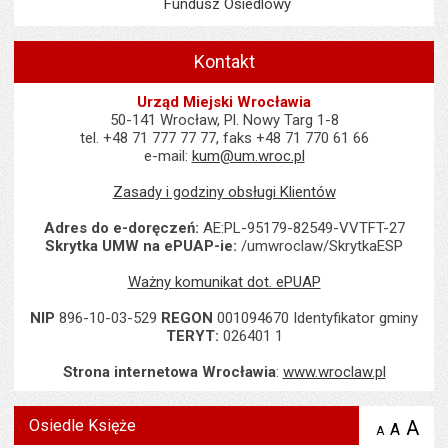
Fundusz Osiedlowy
Kontakt
Urząd Miejski Wrocławia
50-141 Wrocław, Pl. Nowy Targ 1-8
tel. +48 71 777 77 77, faks +48 71 770 61 66
e-mail:
kum@um.wroc.pl
Zasady i godziny obsługi Klientów
Adres do e-doręczeń:
AE:PL-95179-82549-VVTFT-27
Skrytka UMW na ePUAP-ie:
/umwroclaw/SkrytkaESP
Ważny komunikat dot. ePUAP
NIP
896-10-03-529
REGON
001094670 Identyfikator gminy
TERYT:
026401 1
Strona internetowa Wrocławia
:
www.wroclaw.pl
Osiedle Księże
A
po
A
domyś
A
zmniejsz
tekst na