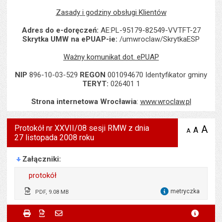
Zasady i godziny obsługi Klientów
Adres do e-doręczeń:
AE:PL-95179-82549-VVTFT-27
Skrytka UMW na ePUAP-ie:
/umwroclaw/SkrytkaESP
Ważny komunikat dot. ePUAP
NIP
896-10-03-529
REGON
001094670 Identyfikator gminy
TERYT:
026401 1
Strona internetowa Wrocławia
:
www.wroclaw.pl
Protokół nr XXVII/08 sesji RMW z dnia
A
po
A
domyś
A
zmniejsz
27 listopada 2008 roku
tekst na
wielk
te
stronie
tekstu
s
stron
Załączniki
protokół
metryczka
PDF, 9.08 MB
dla 
Opublikował w BIP:
Agnieszka Zaborowska
Metryczka
Powiadom znajomego
Wytworzył:
Agnieszka Zaborowska
Drukuj
Zapisz do PDF
Powiadom znajomego
metryc
Powiadom znajomego
Pole wymagane
Twoje imię i nazwisko
*