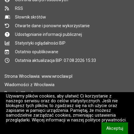
RSS
Słownik skrótów
Otwarte dane i ponowne wykorzystanie
Udostępnianie informacji publicznej
Statystyki oglądalności BIP
Ostatnio opublikowane
Ostatnia aktualizacja BIP: 07.08.2026 15:33
Strona Wrocławia: www.wroclaw.pl
Wiadomości z Wrocławia
Pogoda Wrocław
Używamy plików cookies, aby ułatwić Ci korzystanie z
naszego serwisu oraz do celów statystycznych. Jeśli nie
Rozkłady jazdy MPK Wrocław
blokujesz tych plików, to zgadzasz się na ich użycie oraz
Administratorem wroclaw.pl jest: ARAW
zapisanie w pamięci urządzenia. Pamiętaj, że możesz
samodzielnie zarządzać cookies, zmieniając ustawienia
przeglądarki. Więcej informacji w naszej polityce prywatności.
Wersja systemu: 2.8.30.09
Akceptuj
CMS i hosting: Logonet Sp. z o.o. w Bydgoszczy [2]
informacj