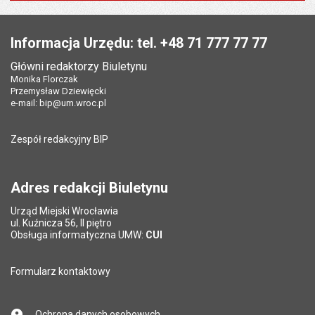
Data opublikowania:
26.09.2013 13:15
Data wytworzenia:
11.12.2008
Stopka
Liczba pobrań:
288
Opublikował w BIP:
Agnieszka Zaborowska
Pole wymagane
Twój adres e-mail
*
Informacja Urzędu: tel. +48 71 777 77 77
Data opublikowania:
26.09.2013 13:15
Główni redaktorzy Biuletynu
Pole wymagane
Tytuł e-maila
*
Monika Florczak
Liczba wyświetleń:
587
Przemysław Dziewięcki
e-mail:
bip@um.wroc.pl
Pole wymagane
Adres e-mail znajomego
*
Zespół redakcyjny BIP
Pytanie antyspamowe
Podaj słownie
Pole wymagane
wynik działania: 16 minus 9
*
Adres redakcji Biuletynu
Urząd Miejski Wrocławia
*
ul. Kuźnicza 56, II piętro
Pole wymagane
Obsługa informatyczna UMW:
CUI
Formularz kontaktowy
Ochrona danych osobowych