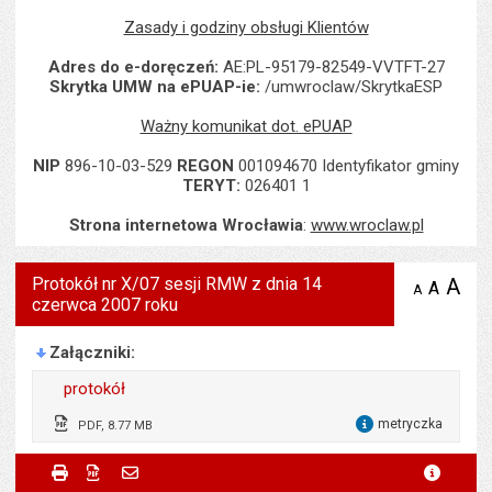
Zasady i godziny obsługi Klientów
Adres do e-doręczeń:
AE:PL-95179-82549-VVTFT-27
Skrytka UMW na ePUAP-ie:
/umwroclaw/SkrytkaESP
Ważny komunikat dot. ePUAP
NIP
896-10-03-529
REGON
001094670 Identyfikator gminy
TERYT:
026401 1
Strona internetowa Wrocławia
:
www.wroclaw.pl
Protokół nr X/07 sesji RMW z dnia 14
A
po
A
domyś
A
zmniejsz
czerwca 2007 roku
tekst na
wielk
te
stronie
tekstu
s
stron
Załączniki
protokół
metryczka
PDF, 8.77 MB
dla 
Opublikował w BIP:
Agnieszka Zaborowska
Metryczka
Powiadom znajomego
Wytworzył:
Agnieszka Zaborowska
Drukuj
Zapisz do PDF
Powiadom znajomego
metryc
Powiadom znajomego
Pole wymagane
Twoje imię i nazwisko
*