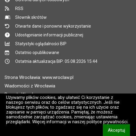
RSS
Słownik skrótów
Otwarte dane i ponowne wykorzystanie
Udostępnianie informacji publicznej
Statystyki oglądalności BIP
Ostatnio opublikowane
Ostatnia aktualizacja BIP: 05.08.2026 15:44
Strona Wrocławia: www.wroclaw.pl
Wiadomości z Wrocławia
Pogoda Wrocław
Używamy plików cookies, aby ułatwić Ci korzystanie z
naszego serwisu oraz do celów statystycznych. Jeśli nie
Rozkłady jazdy MPK Wrocław
blokujesz tych plików, to zgadzasz się na ich użycie oraz
Administratorem wroclaw.pl jest: ARAW
zapisanie w pamięci urządzenia. Pamiętaj, że możesz
samodzielnie zarządzać cookies, zmieniając ustawienia
przeglądarki. Więcej informacji w naszej polityce prywatności.
Wersja systemu: 2.8.30.09
Akceptuj
CMS i hosting: Logonet Sp. z o.o. w Bydgoszczy [2]
informacj