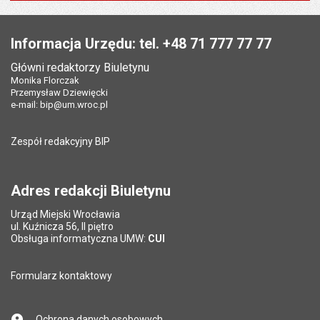
Data opublikowania:
16.09.2013 15:39
Data wytworzenia:
05.07.2007
Stopka
Liczba pobrań:
333
Opublikował w BIP:
Agnieszka Zaborowska
Pole wymagane
Twój adres e-mail
*
Informacja Urzędu: tel. +48 71 777 77 77
Data opublikowania:
16.09.2013 15:39
Główni redaktorzy Biuletynu
Pole wymagane
Tytuł e-maila
*
Monika Florczak
Liczba wyświetleń:
593
Przemysław Dziewięcki
e-mail:
bip@um.wroc.pl
Pole wymagane
Adres e-mail znajomego
*
Zespół redakcyjny BIP
Pytanie antyspamowe
Podaj słownie
Pole wymagane
wynik działania: 2 razy 3
*
Adres redakcji Biuletynu
Urząd Miejski Wrocławia
*
ul. Kuźnicza 56, II piętro
Pole wymagane
Obsługa informatyczna UMW:
CUI
Formularz kontaktowy
Ochrona danych osobowych